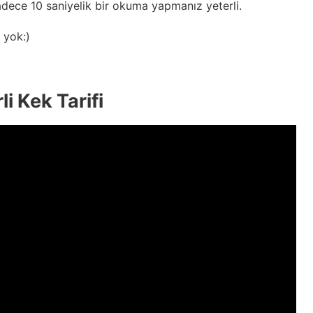
dece 10 saniyelik bir okuma yapmanız yeterli.
 yok:)
i Kek Tarifi