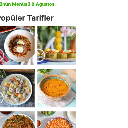
ünün Menüsü 8 Ağustos
opüler Tarifler