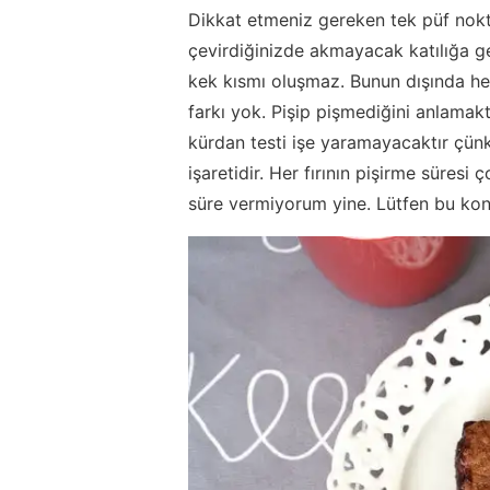
Dikkat etmeniz gereken tek püf nokta
çevirdiğinizde akmayacak katılığa ge
kek kısmı oluşmaz. Bunun dışında he
farkı yok. Pişip pişmediğini anlamakta
kürdan testi işe yaramayacaktır çün
işaretidir. Her fırının pişirme süresi
süre vermiyorum yine. Lütfen bu kon