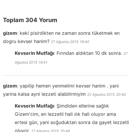
Toplam 304 Yorum
gizem
:
keki pisirdikten ne zaman sonra tüketmek en
dogru kevser hanim?
27 Ağustos 2015
19:40
Kevserin Mutfağı
:
Fırından aldıktan 10 dk sonra.
27
Ağustos 2015
19:41
gizem
:
yapilip hemen yenmelimi kevser hanim . yani
yarina kalsa ayni lezzeti alabilirmiyim
22 Ağustos 2015
20:40
Kevserin Mutfağı
:
Şimdiden ellerine sağlık
Gizem'cim, en lezzetli hali ılık hali oluyor ama
ertesi gün, yani soğuduktan sonra da gayet lezzetli
oluyor.
22 Ağustos 2015
20:48