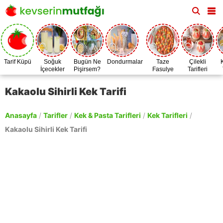
Tarif Küpü
Soğuk
Bugün Ne
Dondurmalar
Taze
Çilekli
İçecekler
Pişirsem?
Fasulye
Tarifleri
Zamanı
Kakaolu Sihirli Kek Tarifi
Anasayfa
/
Tarifler
/
Kek & Pasta Tarifleri
/
Kek Tarifleri
/
Kakaolu Sihirli Kek Tarifi