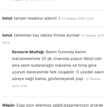
betul
:
tamam tesekkur ederim :)
14 Temmuz 2015
13:04
betul
:
tahiminen kac dakika firinda durmali
13 Temmuz 2015
16:14
Kevserin Mutfağı
:
Benim fırınımda benim
malzemelerimle 25 dk civarında pişiyor Betül'cüm
ama senin kullanacağın malzeme ve fırına göre
uçurum derecesinde fark oluşabilir. O yüzden sakın
süreye bağlı kalma, gözlemleyerek pişir.
13 Temmuz
2015
17:16
Nilgün
:
Esas sizin ellerinize sağlık;başarılarınızın artarak