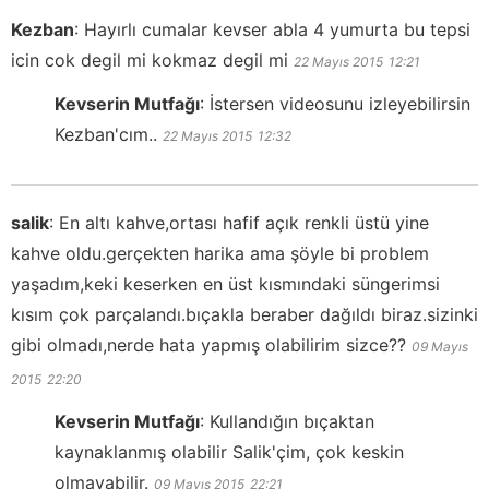
Kezban
:
Hayırlı cumalar kevser abla 4 yumurta bu tepsi
icin cok degil mi kokmaz degil mi
22 Mayıs 2015
12:21
Kevserin Mutfağı
:
İstersen videosunu izleyebilirsin
Kezban'cım..
22 Mayıs 2015
12:32
salik
:
En altı kahve,ortası hafif açık renkli üstü yine
kahve oldu.gerçekten harika ama şöyle bi problem
yaşadım,keki keserken en üst kısmındaki süngerimsi
kısım çok parçalandı.bıçakla beraber dağıldı biraz.sizinki
gibi olmadı,nerde hata yapmış olabilirim sizce??
09 Mayıs
2015
22:20
Kevserin Mutfağı
:
Kullandığın bıçaktan
kaynaklanmış olabilir Salik'çim, çok keskin
olmayabilir.
09 Mayıs 2015
22:21