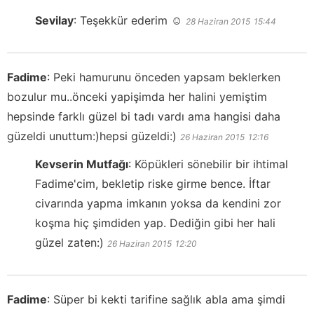
Sevilay
:
Teşekkür ederim ☺️
28 Haziran 2015
15:44
Fadime
:
Peki hamurunu önceden yapsam beklerken
bozulur mu..önceki yapişimda her halini yemiştim
hepsinde farklı güzel bi tadı vardı ama hangisi daha
güzeldi unuttum:)hepsi güzeldi:)
26 Haziran 2015
12:16
Kevserin Mutfağı
:
Köpükleri sönebilir bir ihtimal
Fadime'cim, bekletip riske girme bence. İftar
civarında yapma imkanın yoksa da kendini zor
koşma hiç şimdiden yap. Dediğin gibi her hali
güzel zaten:)
26 Haziran 2015
12:20
Fadime
:
Süper bi kekti tarifine sağlık abla ama şimdi