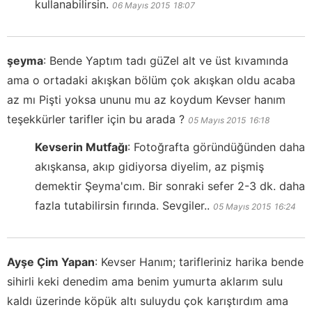
kullanabilirsin.
06 Mayıs 2015
18:07
şeyma
:
Bende Yaptım tadı güZel alt ve üst kıvamında
ama o ortadaki akışkan bölüm çok akışkan oldu acaba
az mı Pişti yoksa ununu mu az koydum Kevser hanım
teşekkürler tarifler için bu arada ?
05 Mayıs 2015
16:18
Kevserin Mutfağı
:
Fotoğrafta göründüğünden daha
akışkansa, akıp gidiyorsa diyelim, az pişmiş
demektir Şeyma'cım. Bir sonraki sefer 2-3 dk. daha
fazla tutabilirsin fırında. Sevgiler..
05 Mayıs 2015
16:24
Ayşe Çim Yapan
:
Kevser Hanım; tarifleriniz harika bende
sihirli keki denedim ama benim yumurta aklarım sulu
kaldı üzerinde köpük altı suluydu çok karıştırdım ama