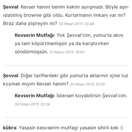
Şevval
:
Kevser hanım benim kekim ayrışmadı. Böyle aşırı
ıslatılmış brownie gibi oldu. Kurtarmanın imkanı var mı?
Biraz daha pişireyim mi?
30 Nisan 2015
23:48
Kevserin Mutfağı
:
Yok Şevval'cim, yumurta akını
ya tam köpürtmemişsin ya da karıştırırken
söndürmüşsün.
01 Mayıs 2015
18:42
Şevval
:
Diğer tariflerdeki gibi yumurta aklarının içine tuz
koymalı mıyım Kevser hanım?
30 Nisan 2015
22:29
Kevserin Mutfağı
:
İstersen koyabilirsin Şevval'cim.
30 Nisan 2015
22:34
kübra
:
Yasasin kesvserim mutfagi yasasin sihirli kek :)