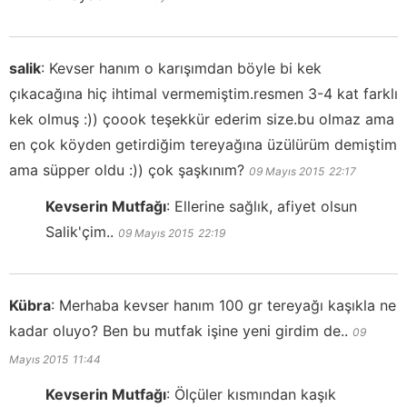
salik
:
Kevser hanım o karışımdan böyle bi kek
çıkacağına hiç ihtimal vermemiştim.resmen 3-4 kat farklı
kek olmuş :)) çoook teşekkür ederim size.bu olmaz ama
en çok köyden getirdiğim tereyağına üzülürüm demiştim
ama süpper oldu :)) çok şaşkınım?
09 Mayıs 2015
22:17
Kevserin Mutfağı
:
Ellerine sağlık, afiyet olsun
Salik'çim..
09 Mayıs 2015
22:19
Kübra
:
Merhaba kevser hanım 100 gr tereyağı kaşıkla ne
kadar oluyo? Ben bu mutfak işine yeni girdim de..
09
Mayıs 2015
11:44
Kevserin Mutfağı
:
Ölçüler kısmından kaşık