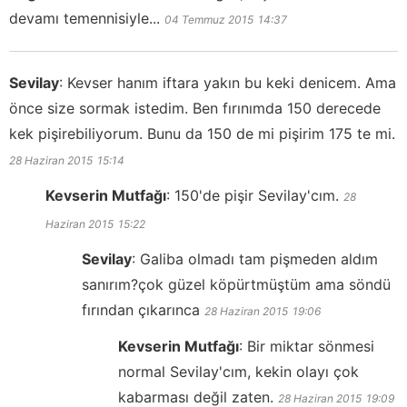
devamı temennisiyle...
04 Temmuz 2015
14:37
Sevilay
:
Kevser hanım iftara yakın bu keki denicem. Ama
önce size sormak istedim. Ben fırınımda 150 derecede
kek pişirebiliyorum. Bunu da 150 de mi pişirim 175 te mi.
28 Haziran 2015
15:14
Kevserin Mutfağı
:
150'de pişir Sevilay'cım.
28
Haziran 2015
15:22
Sevilay
:
Galiba olmadı tam pişmeden aldım
sanırım?çok güzel köpürtmüştüm ama söndü
fırından çıkarınca
28 Haziran 2015
19:06
Kevserin Mutfağı
:
Bir miktar sönmesi
normal Sevilay'cım, kekin olayı çok
kabarması değil zaten.
28 Haziran 2015
19:09