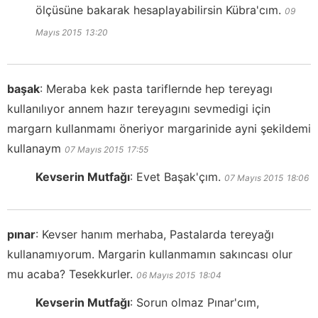
ölçüsüne bakarak hesaplayabilirsin Kübra'cım.
09
Mayıs 2015
13:20
başak
:
Meraba kek pasta tariflernde hep tereyagı
kullanılıyor annem hazır tereyagını sevmedigi için
margarn kullanmamı öneriyor margarinide ayni şekildemi
kullanaym
07 Mayıs 2015
17:55
Kevserin Mutfağı
:
Evet Başak'çım.
07 Mayıs 2015
18:06
pınar
:
Kevser hanım merhaba, Pastalarda tereyağı
kullanamıyorum. Margarin kullanmamın sakıncası olur
mu acaba? Tesekkurler.
06 Mayıs 2015
18:04
Kevserin Mutfağı
:
Sorun olmaz Pınar'cım,