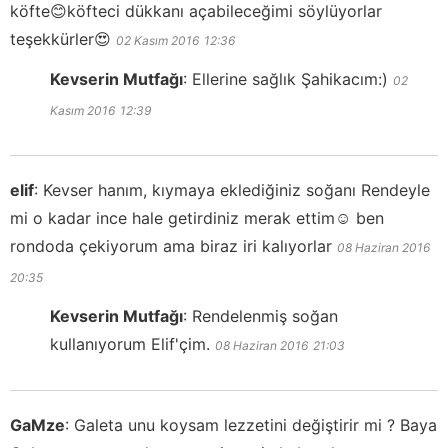
köfte😊köfteci dükkanı açabileceğimi söylüyorlar
teşekkürler😍
02 Kasım 2016
12:36
Kevserin Mutfağı
:
Ellerine sağlık Şahikacım:)
02
Kasım 2016
12:39
elif
:
Kevser hanım, kıymaya eklediğiniz soğanı Rendeyle
mi o kadar ince hale getirdiniz merak ettim☺️ ben
rondoda çekiyorum ama biraz iri kalıyorlar
08 Haziran 2016
20:35
Kevserin Mutfağı
:
Rendelenmiş soğan
kullanıyorum Elif'çim.
08 Haziran 2016
21:03
GaMze
:
Galeta unu koysam lezzetini değiştirir mi ? Baya