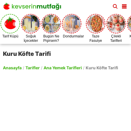
Tarif Küpü
Soğuk
Bugün Ne
Dondurmalar
Taze
Çilekli
İçecekler
Pişirsem?
Fasulye
Tarifleri
Zamanı
Kuru Köfte Tarifi
Anasayfa
/
Tarifler
/
Ana Yemek Tarifleri
/
Kuru Köfte Tarifi