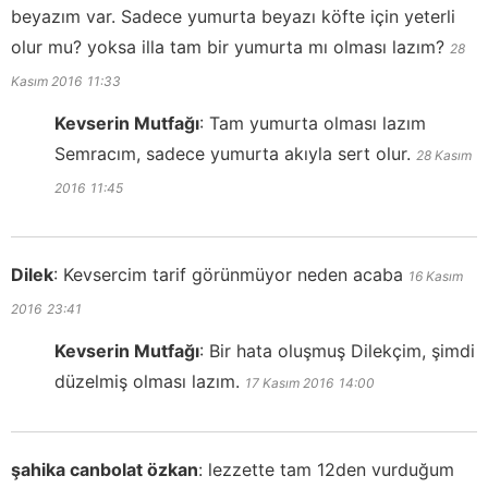
beyazım var. Sadece yumurta beyazı köfte için yeterli
olur mu? yoksa illa tam bir yumurta mı olması lazım?
28
Kasım 2016
11:33
Kevserin Mutfağı
:
Tam yumurta olması lazım
Semracım, sadece yumurta akıyla sert olur.
28 Kasım
2016
11:45
Dilek
:
Kevsercim tarif görünmüyor neden acaba
16 Kasım
2016
23:41
Kevserin Mutfağı
:
Bir hata oluşmuş Dilekçim, şimdi
düzelmiş olması lazım.
17 Kasım 2016
14:00
şahika canbolat özkan
:
lezzette tam 12den vurduğum