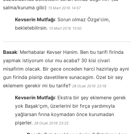
salma/kuruma gibi)
15 Mart 2016
14:57
Kevserin Mutfağı
:
Sorun olmaz Özge'cim,
bekletebilirsin.
15 Mart 2016
15:50
Basak
:
Merhabalar Kevser Hanim. Ben bu tarifi firinda
yapmak istiyorum olur mu acaba? 30 kisi civari
misafirim olacak. Bir gece onceden harci hazirlayip ayni
gun firinda pisirip davetlilere sunacagim. Ozel bir sey
eklemem gerekir mi bu tarife?
28 Ocak 2016
23:18
Kevserin Mutfağı
:
Ekstra bir şey eklemene gerek
yok Başak'çım, üzerlerini bir fırça yardımıyla
yağlarsan fırına koymadan önce kurumadan
pişerler.
28 Ocak 2016
23:22