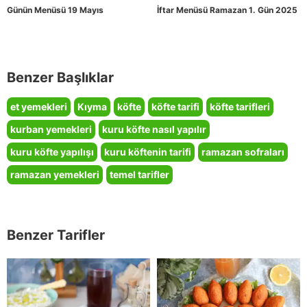
Günün Menüsü 19 Mayıs
İftar Menüsü Ramazan 1. Gün 2025
Benzer Başlıklar
et yemekleri
Kıyma
köfte
köfte tarifi
köfte tarifleri
kurban yemekleri
kuru köfte nasıl yapılır
kuru köfte yapılışı
kuru köftenin tarifi
ramazan sofraları
ramazan yemekleri
temel tarifler
Benzer Tarifler