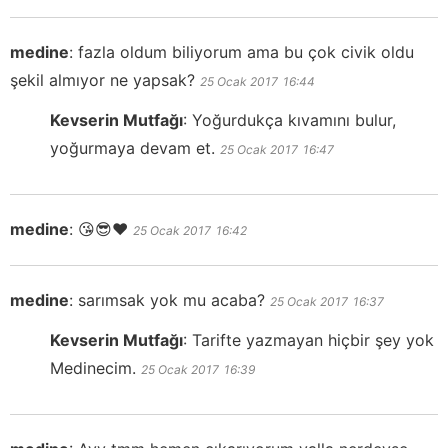
medine
:
fazla oldum biliyorum ama bu çok civik oldu
şekil almıyor ne yapsak?
25 Ocak 2017
16:44
Kevserin Mutfağı
:
Yoğurdukça kıvamını bulur,
yoğurmaya devam et.
25 Ocak 2017
16:47
medine
:
😘😎❤
25 Ocak 2017
16:42
medine
:
sarımsak yok mu acaba?
25 Ocak 2017
16:37
Kevserin Mutfağı
:
Tarifte yazmayan hiçbir şey yok
Medinecim.
25 Ocak 2017
16:39