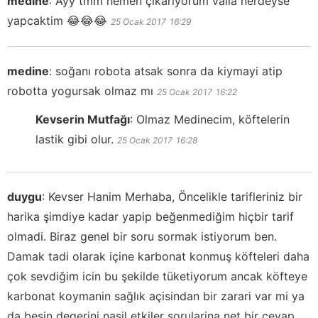
medine
:
Ayy tmm hemen çıkarıyorum valla nerdeyse
yapcaktim 😂😂😂
25 Ocak 2017
16:29
medine
:
soğanı robota atsak sonra da kiymayi atip
robotta yogursak olmaz mı
25 Ocak 2017
16:22
Kevserin Mutfağı
:
Olmaz Medinecim, köftelerin
lastik gibi olur.
25 Ocak 2017
16:28
duygu
:
Kevser Hanim Merhaba, Öncelikle tarifleriniz bir
harika şimdiye kadar yapip beğenmediğim hiçbir tarif
olmadi. Biraz genel bir soru sormak istiyorum ben.
Damak tadi olarak içine karbonat konmuş köfteleri daha
çok sevdiğim icin bu şekilde tüketiyorum ancak köfteye
karbonat koymanin sağlık açisindan bir zarari var mi ya
da besin degerini nasil etkiler sorularina net bir cevap