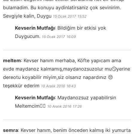
bulamadim. Bu konuyu aydinlatirsaniz çok sevinirim.
Sevgiyle kalin, Duygu
15 Ocak 2017
15:52
Kevserin Mutfağı
:
Bildiğim bir etkisi yok
Duygucum.
15 Ocak 2017
16:09
meltem
:
Kevser hanım merhaba, Köfte yapıcam ama
evde maydanoz kalmamış,maydanozsuzolur mu🙄yerine
dereotu koyabilir miyim,siz olsanız napardınız 😔
teşekkür ederim
10 Aralık 2016
16:43
Kevserin Mutfağı
:
Maydanozsuz yapabilirsin
Meltemcim👍🏻
10 Aralık 2016
17:26
semra
:
Kevser hanım, benim önceden kalmış iki yumurta