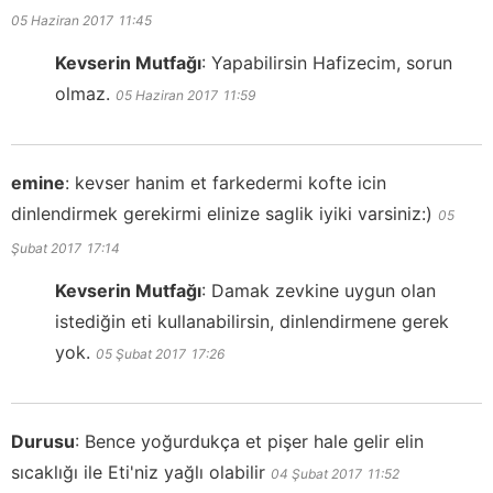
05 Haziran 2017
11:45
Kevserin Mutfağı
:
Yapabilirsin Hafizecim, sorun
olmaz.
05 Haziran 2017
11:59
emine
:
kevser hanim et farkedermi kofte icin
dinlendirmek gerekirmi elinize saglik iyiki varsiniz:)
05
Şubat 2017
17:14
Kevserin Mutfağı
:
Damak zevkine uygun olan
istediğin eti kullanabilirsin, dinlendirmene gerek
yok.
05 Şubat 2017
17:26
Durusu
:
Bence yoğurdukça et pişer hale gelir elin
sıcaklığı ile Eti'niz yağlı olabilir
04 Şubat 2017
11:52