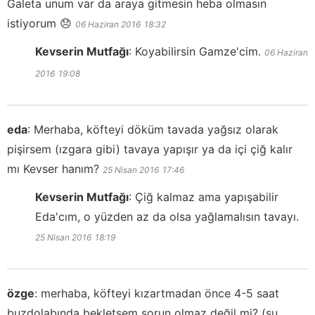
Galeta unum var da araya gitmesin heba olmasın
istiyorum 😞
06 Haziran 2016
18:32
Kevserin Mutfağı
:
Koyabilirsin Gamze'cim.
06 Haziran
2016
19:08
eda
:
Merhaba, köfteyi döküm tavada yağsız olarak
pişirsem (ızgara gibi) tavaya yapışır ya da içi çiğ kalır
mı Kevser hanım?
25 Nisan 2016
17:46
Kevserin Mutfağı
:
Çiğ kalmaz ama yapışabilir
Eda'cım, o yüzden az da olsa yağlamalısın tavayı.
25 Nisan 2016
18:19
özge
:
merhaba, köfteyi kızartmadan önce 4-5 saat
buzdolabında bekletsem sorun olmaz değil mi? (su