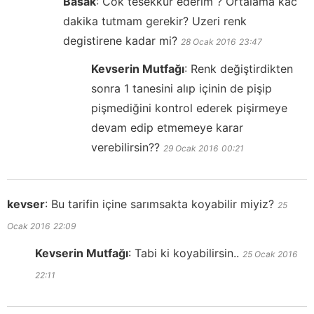
Basak
:
Cok tesekkur ederim ? Ortalama kac
dakika tutmam gerekir? Uzeri renk
degistirene kadar mi?
28 Ocak 2016
23:47
Kevserin Mutfağı
:
Renk değiştirdikten
sonra 1 tanesini alıp içinin de pişip
pişmediğini kontrol ederek pişirmeye
devam edip etmemeye karar
verebilirsin??
29 Ocak 2016
00:21
kevser
:
Bu tarifin içine sarımsakta koyabilir miyiz?
25
Ocak 2016
22:09
Kevserin Mutfağı
:
Tabi ki koyabilirsin..
25 Ocak 2016
22:11