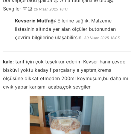
bol kepçe oldu galiba 🙃 Ama tadı şahane oldu🤗
Sevgiler 🫶🏻
29 Nisan 2025
18:17
Kevserin Mutfağı
:
Ellerine sağlık. Malzeme
listesinin altında yer alan ölçüler butonundan
çevrim bilgilerine ulaşabilirsin.
30 Nisan 2025
18:05
kale
:
tarif için çok teşekkür ederim Kevser hanım,evde
bisküvi yoktu kadayıf parçalarıyla yaptım,krema
ölçüsüne dikkat etmeden 200ml koymuşum,bu daha mı
cıvık yapar karışımı acaba,çok sevgiler