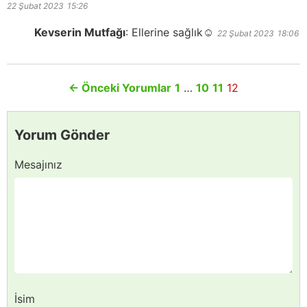
22 Şubat 2023
15:26
Kevserin Mutfağı
:
Ellerine sağlık☺️
22 Şubat 2023
18:06
←
Önceki Yorumlar
1
…
10
11
12
Yorum Gönder
Mesajınız
İsim