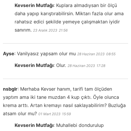
Kevserin Mutfağı
:
Kuplara almadıysan bir ölçü
daha yapıp karıştırabilirsin. Miktarı fazla olur ama
rahatsız edici şekilde yemeye çalışmaktan iyidir
sanırım.
23 Aralık 2023
21:56
Ayse
:
Vanilyasız yapsam olur mu
28 Haziran 2023
08:55
Kevserin Mutfağı
:
Olur.
28 Haziran 2023
17:28
nsbglr
:
Merhaba Kevser hanım, tarifi tam ölçüden
yaptım ama iki tane muzdan 4 kup çıktı. Öyle olunca
krema arttı. Artan kremayı nasıl saklayabilirim? Buzluğa
atsam olur mu?
01 Mart 2023
15:59
Kevserin Mutfağı
:
Muhallebi dondurulup