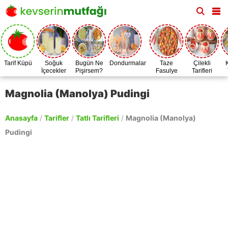
Tarif Küpü
Soğuk
Bugün Ne
Dondurmalar
Taze
Çilekli
İçecekler
Pişirsem?
Fasulye
Tarifleri
Zamanı
Magnolia (Manolya) Pudingi
Anasayfa
/
Tarifler
/
Tatlı Tarifleri
/
Magnolia (Manolya)
Pudingi