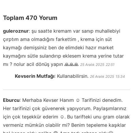
Toplam 470 Yorum
guleroznur
:
şu saatte kremam var sanıp muhallebiyi
çırptım ama olmadığını farkettim , krema için süt
kaymağı demişsiniz ben de elimdeki hazır market
kaymağını sütle sulandırıp eklesem krema yerine tutar
mı ? nolur acil dönüş yapın 🙏🙏🙏
25 Aralık 2025
22:51
Kevserin Mutfağı
:
Kullanabilirsin.
26 Aralık 2025
15:34
Eburcu
:
Merhaba Kevser Hanım ☺️ Tarifinizi denedim.
Her tarifinizi çok güvenerek yapıyorum. Paylaşımlarınız
için çok teşekkür ederim ☺️. Bu tarifteki unu gram olarak
vermeniz mümkün olabilir mi? Benim tepeleme kaşıklar