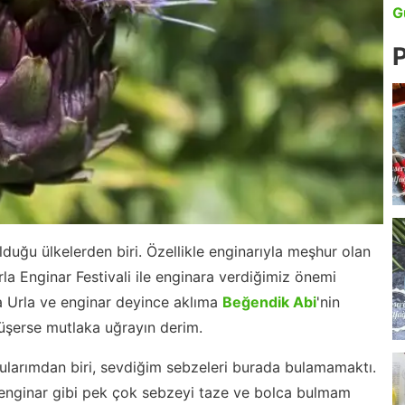
G
P
lduğu ülkelerden biri. Özellikle enginarıyla meşhur olan
la Enginar Festivali ile enginara verdiğimiz önemi
a Urla ve enginar deyince aklıma
Beğendik Abi
'nin
düşerse mutlaka uğrayın derim.
kularımdan biri, sevdiğim sebzeleri burada bulamamaktı.
nginar gibi pek çok sebzeyi taze ve bolca bulmam