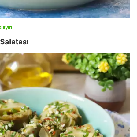
klayın
Salatası