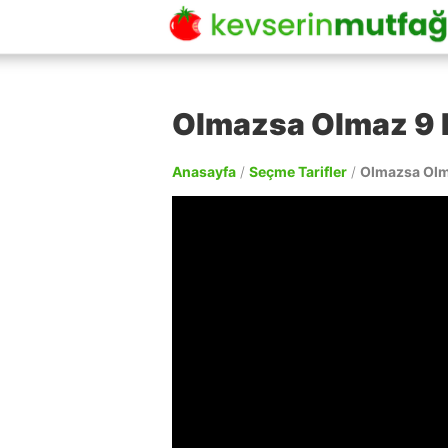
Olmazsa Olmaz 9 E
Anasayfa
/
Seçme Tarifler
/
Olmazsa Olma