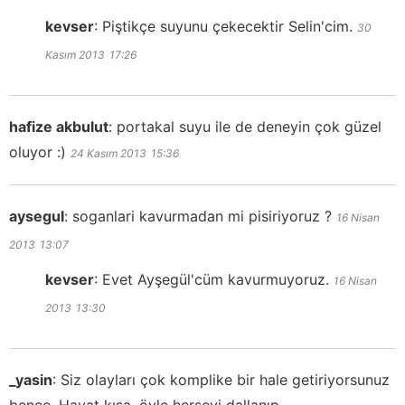
kevser
:
Piştikçe suyunu çekecektir Selin'cim.
30
Kasım 2013
17:26
hafize akbulut
:
portakal suyu ile de deneyin çok güzel
oluyor :)
24 Kasım 2013
15:36
aysegul
:
soganlari kavurmadan mi pisiriyoruz ?
16 Nisan
2013
13:07
kevser
:
Evet Ayşegül'cüm kavurmuyoruz.
16 Nisan
2013
13:30
_yasin
:
Siz olayları çok komplike bir hale getiriyorsunuz