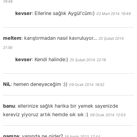
19:46
kevser
:
Ellerine sağlık Aygül'cüm:)
02 Mart 2014
19:49
meltem
:
karıştırmadan nasıl kavruluyor...
20 Şubat 2014
21:56
kevser
:
Kendi halinde:)
20 Şubat 2014
22:18
NiL
:
hemen deneyeceğim :))
09 Ocak 2014
18:52
banu
:
ellerinize sağlık harika bir yemek sayenizde
kereviz yiyoruz artık hemde sık sık :)
08 Ocak 2014
12:03
gamze
:
yanında ne gider?
16 Aralık 2013
17:44