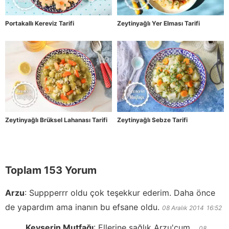
Portakallı Kereviz Tarifi
Zeytinyağlı Yer Elması Tarifi
Zeytinyağlı Brüksel Lahanası Tarifi
Zeytinyağlı Sebze Tarifi
Toplam 153 Yorum
Arzu
:
Suppperrr oldu çok teşekkur ederim. Daha önce
de yapardım ama inanın bu efsane oldu.
08 Aralık 2014
16:52
Kevserin Mutfağı
:
Ellerine sağlık Arzu'cum...
08