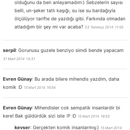
olduğunu da ben anlayamadım:) Sebzelerin sayısı
belli, un-şeker tatlı kaşığı, su ise su bardağıyla
ölçülüyor tarifte de yazdığı gibi. Farkında olmadan
atladığım bir şey mi var acaba?
03 Temmuz 2014
11:55
serpil
:
Gorunusu guzele benziyo simdi bende yapacam
31 Mart 2014
14:31
Evren Günay
:
Bu arada bilere mihendis yazdim, daha
komik :D
15 Mart 2014
16:54
Evren Günay
:
Mihendisler cok sempatik insanlardir bi
kere! Bak güldürdük sizi iste :P :D
15 Mart 2014
16:53
kevser
:
Gerçekten komik insanlarmış:)
15 Mart 2014