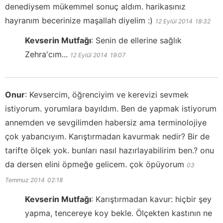
denediysem mükemmel sonuç aldım. harikasınız
hayranım becerinize maşallah diyelim :)
12 Eylül 2014
18:32
Kevserin Mutfağı
:
Senin de ellerine sağlık
Zehra'cım...
12 Eylül 2014
19:07
Onur
:
Kevsercim, öğrenciyim ve kerevizi sevmek
istiyorum. yorumlara bayıldım. Ben de yapmak istiyorum
annemden ve sevgilimden habersiz ama terminolojiye
çok yabancıyım. Karıştırmadan kavurmak nedir? Bir de
tarifte ölçek yok. bunları nasıl hazırlayabilirim ben.? onu
da dersen elini öpmeğe gelicem. çok öpüyorum
03
Temmuz 2014
02:18
Kevserin Mutfağı
:
Karıştırmadan kavur: hiçbir şey
yapma, tencereye koy bekle. Ölçekten kastının ne