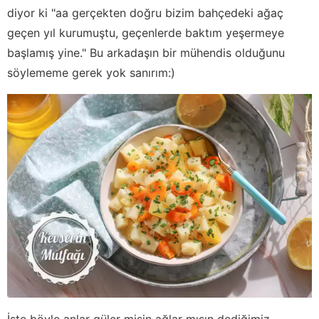
diyor ki "aa gerçekten doğru bizim bahçedeki ağaç
geçen yıl kurumuştu, geçenlerde baktım yeşermeye
başlamış yine." Bu arkadaşın bir mühendis olduğunu
söylememe gerek yok sanırım:)
İşte böyle anlar güler misin ağlar mısın dediğimiz