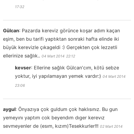
17:32
Gülcan
:
Pazarda kereviz görünce koşar adım kaçan
eşim, ben bu tarifi yaptıktan sonraki hafta elinde iki
büyük kerevizle çıkageldi :) Gerçekten çok lezzetli
ellerinize sağlık..
04 Mart 2014
22:12
kevser
:
Ellerine sağlık Gülcan'cım, kötü sebze
yoktur, iyi yapılamayan yemek vardır:)
04 Mart 2014
23:06
aygul
:
Önyazıya çok guldum çok haklısınız. Bu gun
yemeyını yaptım cok beyendım dıger kerevız
sevmeyenler de (esım, kızım)Tesekkurler!!!
02 Mart 2014