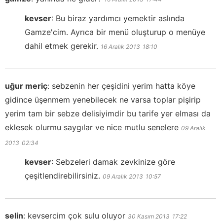
kevser
:
Bu biraz yardımcı yemektir aslında
Gamze'cim. Ayrıca bir menü oluşturup o menüye
dahil etmek gerekir.
16 Aralık 2013
18:10
uğur meriç
:
sebzenin her çeşidini yerim hatta köye
gidince üşenmem yenebilecek ne varsa toplar pişirip
yerim tam bir sebze delisiyimdir bu tarife yer elması da
eklesek olurmu saygılar ve nice mutlu senelere
09 Aralık
2013
02:34
kevser
:
Sebzeleri damak zevkinize göre
çeşitlendirebilirsiniz.
09 Aralık 2013
10:57
selin
:
kevsercim çok sulu oluyor
30 Kasım 2013
17:22