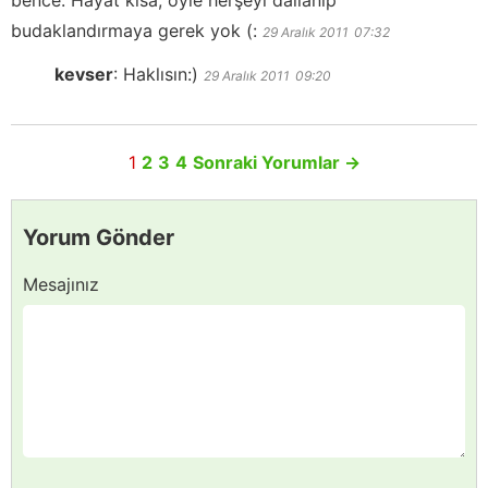
bence. Hayat kısa, öyle herşeyi dallanıp
budaklandırmaya gerek yok (:
29 Aralık 2011
07:32
kevser
:
Haklısın:)
29 Aralık 2011
09:20
1
2
3
4
Sonraki Yorumlar
→
Yorum Gönder
Mesajınız