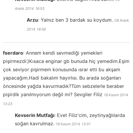
Aralık 2014
16:53
Arzu
:
Yalnız ben 3 bardak su koydum.
08 Aralık
2014
16:56
fserdaro
:
Annem kendi sevmediği yemekleri
pişirmezdi:)Kısaca enginar gb bunuda hiç yemedim.Eşim
çok seviyor pişirmem konusunda ısrar etti bu akşam
yapacağım.Hadi bakalım hayırlısı. Bu arada soğanları
öncesinde yağda kavurmadık?Tüm sebzelerle beraber
pişirdik yanılmıyorum değil mi? Sevgiler Filiz
18 Kasım 2014
13:23
Kevserin Mutfağı
:
Evet Filiz'cim, zeytinyağlılarda
soğan kavrulmaz.
18 Kasım 2014
13:51