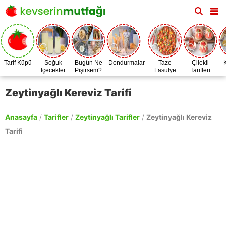
Tarif Küpü
Soğuk
Bugün Ne
Dondurmalar
Taze
Çilekli
İçecekler
Pişirsem?
Fasulye
Tarifleri
Zamanı
Zeytinyağlı Kereviz Tarifi
Anasayfa
/
Tarifler
/
Zeytinyağlı Tarifler
/
Zeytinyağlı Kereviz
Tarifi