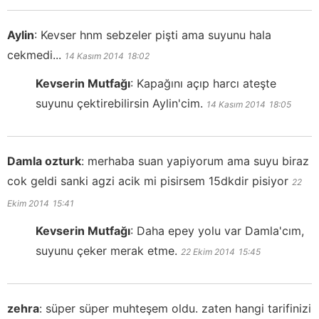
Aylin
:
Kevser hnm sebzeler pişti ama suyunu hala
cekmedi...
14 Kasım 2014
18:02
Kevserin Mutfağı
:
Kapağını açıp harcı ateşte
suyunu çektirebilirsin Aylin'cim.
14 Kasım 2014
18:05
Damla ozturk
:
merhaba suan yapiyorum ama suyu biraz
cok geldi sanki agzi acik mi pisirsem 15dkdir pisiyor
22
Ekim 2014
15:41
Kevserin Mutfağı
:
Daha epey yolu var Damla'cım,
suyunu çeker merak etme.
22 Ekim 2014
15:45
zehra
:
süper süper muhteşem oldu. zaten hangi tarifinizi