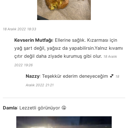
18 Aralık 2022
18:33
Kevserin Mutfağı
:
Ellerine sağlık. Kızarması için
yağ şart değil, yağsız da yapabilirsin.Yalnız kıvamı
çıtır değil daha ziyade kurumuş gibi olur.
18 Aralık
2022
19:26
Nazzy
:
Teşekkür ederim deneyeceğim 💕
18
Aralık 2022
21:21
Damla
:
Lezzetli görünüyor 🤤