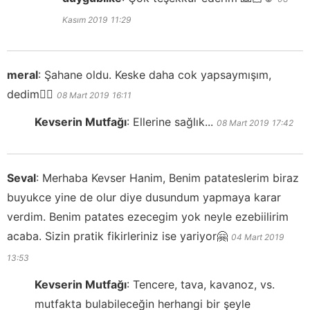
Kasım 2019
11:29
meral
:
Şahane oldu. Keske daha cok yapsaymışım,
dedim👍🏻
08 Mart 2019
16:11
Kevserin Mutfağı
:
Ellerine sağlık...
08 Mart 2019
17:42
Seval
:
Merhaba Kevser Hanim, Benim patateslerim biraz
buyukce yine de olur diye dusundum yapmaya karar
verdim. Benim patates ezecegim yok neyle ezebiilirim
acaba. Sizin pratik fikirleriniz ise yariyor🤗
04 Mart 2019
13:53
Kevserin Mutfağı
:
Tencere, tava, kavanoz, vs.
mutfakta bulabileceğin herhangi bir şeyle