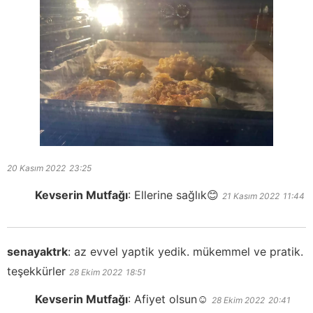
20 Kasım 2022
23:25
Kevserin Mutfağı
:
Ellerine sağlık😊
21 Kasım 2022
11:44
senayaktrk
:
az evvel yaptik yedik. mükemmel ve pratik.
teşekkürler
28 Ekim 2022
18:51
Kevserin Mutfağı
:
Afiyet olsun☺️
28 Ekim 2022
20:41