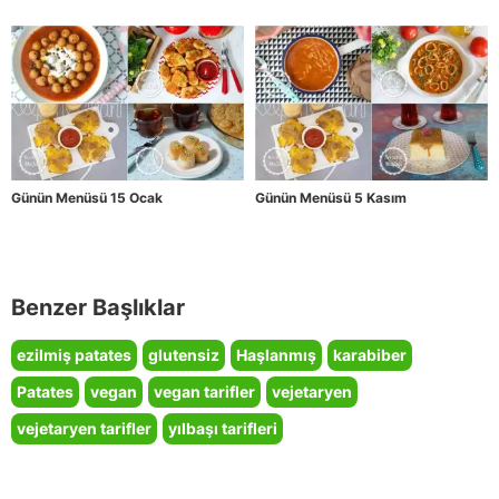
Günün Menüsü 15 Ocak
Günün Menüsü 5 Kasım
Benzer Başlıklar
ezilmiş patates
glutensiz
Haşlanmış
karabiber
Patates
vegan
vegan tarifler
vejetaryen
vejetaryen tarifler
yılbaşı tarifleri