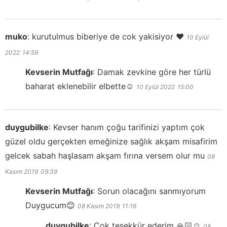
muko
:
kurutulmus biberiye de cok yakisiyor ❤️
10 Eylül
2022
14:59
Kevserin Mutfağı
:
Damak zevkine göre her türlü
baharat eklenebilir elbette☺️
10 Eylül 2022
15:00
duygubilke
:
Kevser hanım çoğu tarifinizi yaptım çok
güzel oldu gerçekten emeğinize sağlık akşam misafirim
gelcek sabah haşlasam akşam fırına versem olur mu
08
Kasım 2019
09:39
Kevserin Mutfağı
:
Sorun olacağını sanmıyorum
Duygucum😊
08 Kasım 2019
11:16
duygubilke
:
Çok teşekkür ederim 🙏🏻☺️
08