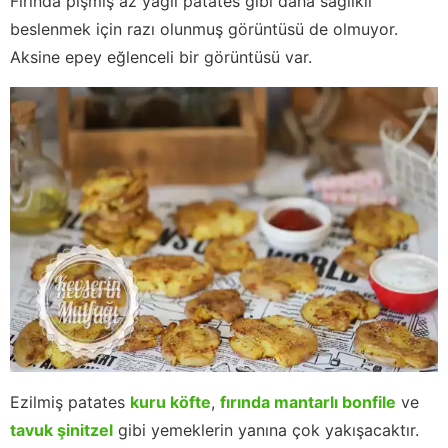
Fırında pişmiş az yağlı patates gibi daha sağlıklı
beslenmek için razı olunmuş görüntüsü de olmuyor.
Aksine epey eğlenceli bir görüntüsü var.
Ezilmiş patates
kuru köfte
,
fırında mantarlı bonfile
ve
tavuk şinitzel
gibi yemeklerin yanına çok yakışacaktır.