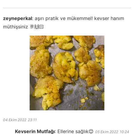
zeyneperkal
:
aşırı pratik ve mükemmel! kevser hanım
müthişsiniz 🥂🙌🏻
04 Ekim 2022
23:11
Kevserin Mutfağı
:
Ellerine sağlık😊
05 Ekim 2022
10:24