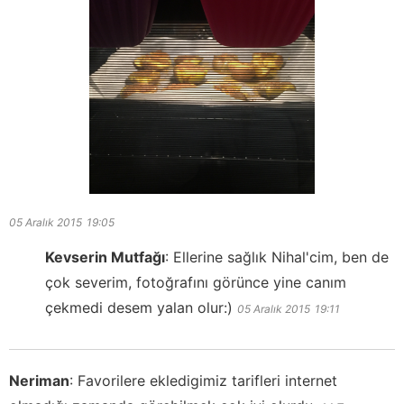
05 Aralık 2015
19:05
Kevserin Mutfağı
:
Ellerine sağlık Nihal'cim, ben de
çok severim, fotoğrafını görünce yine canım
çekmedi desem yalan olur:)
05 Aralık 2015
19:11
Neriman
:
Favorilere ekledigimiz tarifleri internet