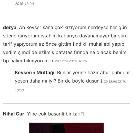
2016
18:09
derya
:
Ah Kevser sana çok kızıyorum nerdeyse her gün
sitene giriyorum iştahım kabarıyo dayanamayıp bir sürü
tarif yapıyorum az önce gittim fındıklı muhallebi yapıp
yedim şimdi de ezilmiş patates fırında ne olacak benim
bp halim bilmiyorum :)
29 Ekim 2016
16:15
Kevserin Mutfağı
:
Bunlar yerine hazır abur cuburlar
yesen daha mı iyi? Bir de böyle düşün:)
29 Ekim 2016
16:50
Nihal Gur
:
Yine cok basarili bir tarif?