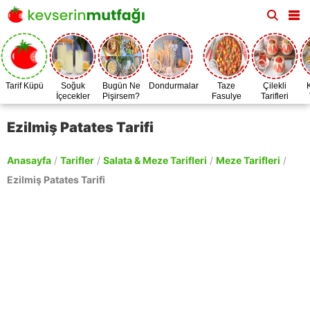
Tarif Küpü
Soğuk
Bugün Ne
Dondurmalar
Taze
Çilekli
İçecekler
Pişirsem?
Fasulye
Tarifleri
Zamanı
Ezilmiş Patates Tarifi
Anasayfa
/
Tarifler
/
Salata & Meze Tarifleri
/
Meze Tarifleri
/
Ezilmiş Patates Tarifi