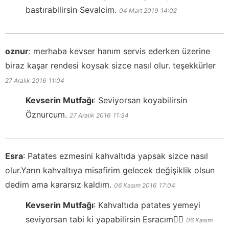
bastırabilirsin Sevalcim.
04 Mart 2019
14:02
oznur
:
merhaba kevser hanım servis ederken üzerine
biraz kaşar rendesi koysak sizce nasıl olur. teşekkürler
27 Aralık 2016
11:04
Kevserin Mutfağı
:
Seviyorsan koyabilirsin
Öznurcum.
27 Aralık 2016
11:34
Esra
:
Patates ezmesini kahvaltıda yapsak sizce nasıl
olur.Yarın kahvaltıya misafirim gelecek değişiklik olsun
dedim ama kararsız kaldım.
06 Kasım 2016
17:04
Kevserin Mutfağı
:
Kahvaltıda patates yemeyi
seviyorsan tabi ki yapabilirsin Esracım👍🏻
06 Kasım