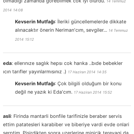
olmadığı zamanda görebilmek cok iyi olurdu.
14 Temmuz
2014
14:08
Kevserin Mutfağı
:
İleriki güncellemelerde dikkate
alınacaktır önerin Neriman'cım, sevgiler...
14 Temmuz
2014
15:12
eda
:
ellerınıze saglık hepsı cok harıka ..bıde bebekler
ıcın tarıfler yayınlarmısınız .)
17 Haziran 2014
14:35
Kevserin Mutfağı
:
Çok bilgili olduğum bir konu
değil ne yazık ki Eda'cım.
17 Haziran 2014
15:52
asli
:
Firinda mantarli bonfile tarifinizle beraber servis
ettim patatesleri karabiber ve biberiye vardi evde onlari
serptim. Pisirdikten sonra uzerlerine minicik tereyagi da