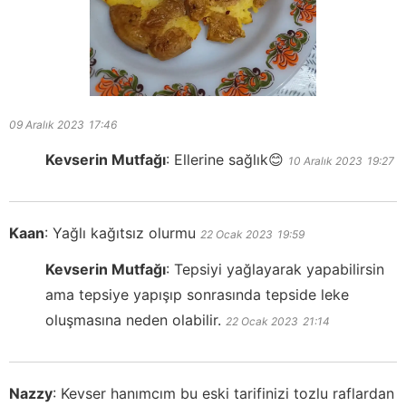
09 Aralık 2023
17:46
Kevserin Mutfağı
:
Ellerine sağlık😊
10 Aralık 2023
19:27
Kaan
:
Yağlı kağıtsız olurmu
22 Ocak 2023
19:59
Kevserin Mutfağı
:
Tepsiyi yağlayarak yapabilirsin
ama tepsiye yapışıp sonrasında tepside leke
oluşmasına neden olabilir.
22 Ocak 2023
21:14
Nazzy
:
Kevser hanımcım bu eski tarifinizi tozlu raflardan