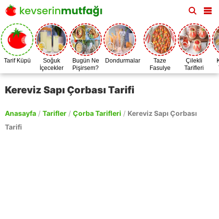
Tarif Küpü
Soğuk
Bugün Ne
Dondurmalar
Taze
Çilekli
İçecekler
Pişirsem?
Fasulye
Tarifleri
Zamanı
Kereviz Sapı Çorbası Tarifi
Anasayfa
/
Tarifler
/
Çorba Tarifleri
/
Kereviz Sapı Çorbası
Tarifi