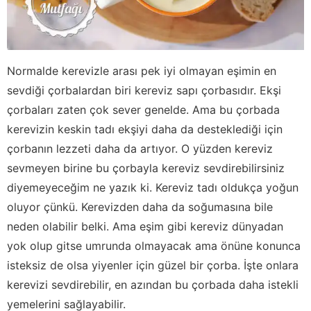
Normalde kerevizle arası pek iyi olmayan eşimin en
sevdiği çorbalardan biri kereviz sapı çorbasıdır. Ekşi
çorbaları zaten çok sever genelde. Ama bu çorbada
kerevizin keskin tadı ekşiyi daha da desteklediği için
çorbanın lezzeti daha da artıyor. O yüzden kereviz
sevmeyen birine bu çorbayla kereviz sevdirebilirsiniz
diyemeyeceğim ne yazık ki. Kereviz tadı oldukça yoğun
oluyor çünkü. Kerevizden daha da soğumasına bile
neden olabilir belki. Ama eşim gibi kereviz dünyadan
yok olup gitse umrunda olmayacak ama önüne konunca
isteksiz de olsa yiyenler için güzel bir çorba. İşte onlara
kerevizi sevdirebilir, en azından bu çorbada daha istekli
yemelerini sağlayabilir.