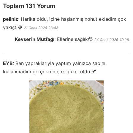
Toplam 131 Yorum
peliniz
:
Harika oldu, içine haşlanmış nohut ekledim çok
yakıştı💜
21 Ocak 2026
23:48
Kevserin Mutfağı
:
Ellerine sağlık😊
24 Ocak 2026
19:08
EYB
:
Ben yapraklarıyla yaptım yalnızca sapını
kullanmadım gerçekten çok güzel oldu 🌸