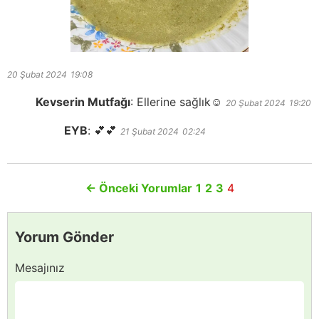
20 Şubat 2024
19:08
Kevserin Mutfağı
:
Ellerine sağlık☺️
20 Şubat 2024
19:20
EYB
:
💕💕
21 Şubat 2024
02:24
←
Önceki Yorumlar
1
2
3
4
Yorum Gönder
Mesajınız