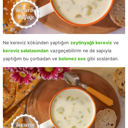
Ne kereviz kökünden yaptığım
zeytinyağlı kereviz
ve
kereviz salatasından
vazgeçebilirim ne de sapıyla
yaptığım bu çorbadan ve
bolonez sos
gibi soslardan.