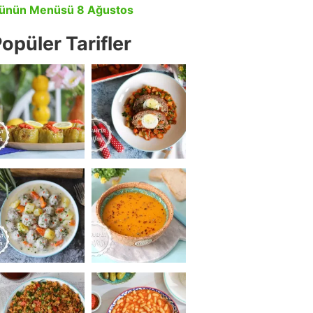
ünün Menüsü 8 Ağustos
opüler Tarifler