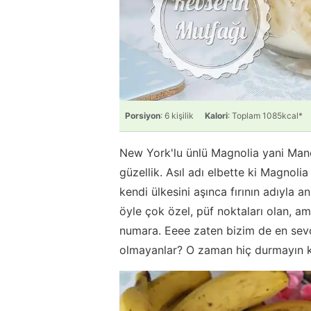
Porsiyon
: 6 kişilik
Kalori
: Toplam 1085kcal*
New York'lu ünlü Magnolia yani Mano
güzellik. Asıl adı elbette ki Magno
kendi ülkesini aşınca fırının adıyla
öyle çok özel, püf noktaları olan, am
numara. Eeee zaten bizim de en sevd
olmayanlar? O zaman hiç durmayın ka