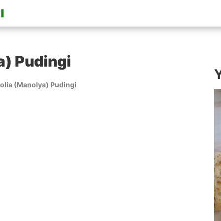
) Pudingi
Y
lia (Manolya) Pudingi