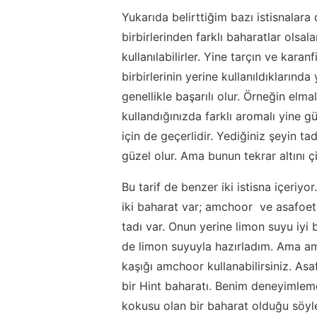
Yukarıda belirttiğim bazı istisnalar
birbirlerinden farklı baharatlar olsal
kullanılabilirler. Yine tarçın ve kara
birbirlerinin yerine kullanıldıkları
genellikle başarılı olur. Örneğin elm
kullandığınızda farklı aromalı yine g
için de geçerlidir. Yediğiniz şeyin t
güzel olur. Ama bunun tekrar altını çi
Bu tarif de benzer iki istisna içeriy
iki baharat var; amchoor ve asafoe
tadı var. Onun yerine limon suyu iyi b
de limon suyuyla hazırladım. Ama a
kaşığı amchoor kullanabilirsiniz. A
bir Hint baharatı. Benim deneyimle
kokusu olan bir baharat olduğu söy