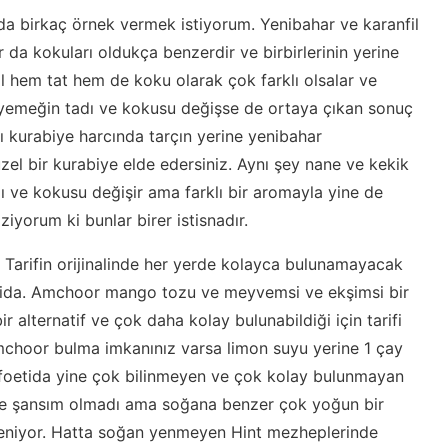
a da birkaç örnek vermek istiyorum. Yenibahar ve karanfil
ar da kokuları oldukça benzerdir ve birbirlerinin yerine
nfil hem tat hem de koku olarak çok farklı olsalar ve
nda yemeğin tadı ve kokusu değişse de ortaya çıkan sonuç
alı kurabiye harcında tarçın yerine yenibahar
üzel bir kurabiye elde edersiniz. Aynı şey nane ve kekik
adı ve kokusu değişir ama farklı bir aromayla yine de
ziyorum ki bunlar birer istisnadır.
or. Tarifin orijinalinde her yerde kolayca bulunamayacak
tida. Amchoor mango tozu ve meyvemsi ve ekşimsi bir
ir alternatif ve çok daha kolay bulunabildiği için tarifi
mchoor bulma imkanınız varsa limon suyu yerine 1 çay
safoetida yine çok bilinmeyen ve çok kolay bulunmayan
me şansım olmadı ama soğana benzer çok yoğun bir
leniyor. Hatta soğan yenmeyen Hint mezheplerinde