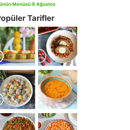
ünün Menüsü 8 Ağustos
opüler Tarifler