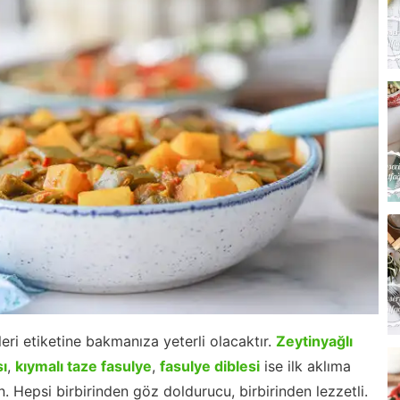
kleri etiketine bakmanıza yeterli olacaktır.
Zeytinyağlı
sı
,
kıymalı taze fasulye
,
fasulye diblesi
ise ilk aklıma
. Hepsi birbirinden göz doldurucu, birbirinden lezzetli.