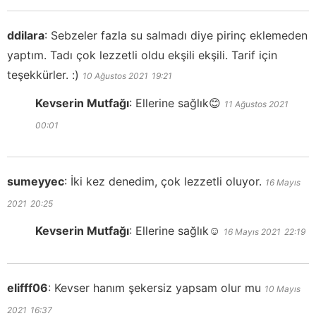
ddilara
:
Sebzeler fazla su salmadı diye pirinç eklemeden
yaptım. Tadı çok lezzetli oldu ekşili ekşili. Tarif için
teşekkürler. :)
10 Ağustos 2021
19:21
Kevserin Mutfağı
:
Ellerine sağlık😊
11 Ağustos 2021
00:01
sumeyyec
:
İki kez denedim, çok lezzetli oluyor.
16 Mayıs
2021
20:25
Kevserin Mutfağı
:
Ellerine sağlık☺️
16 Mayıs 2021
22:19
elifff06
:
Kevser hanım şekersiz yapsam olur mu
10 Mayıs
2021
16:37