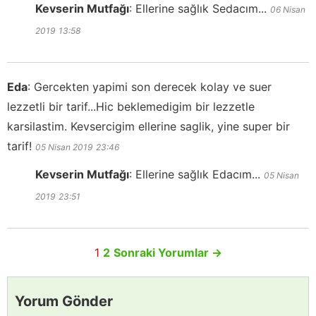
Kevserin Mutfağı
:
Ellerine sağlık Sedacım...
06 Nisan
2019
13:58
Eda
:
Gercekten yapimi son derecek kolay ve suer
lezzetli bir tarif...Hic beklemedigim bir lezzetle
karsilastim. Kevsercigim ellerine saglik, yine super bir
tarif!
05 Nisan 2019
23:46
Kevserin Mutfağı
:
Ellerine sağlık Edacım...
05 Nisan
2019
23:51
1
2
Sonraki Yorumlar
→
Yorum Gönder