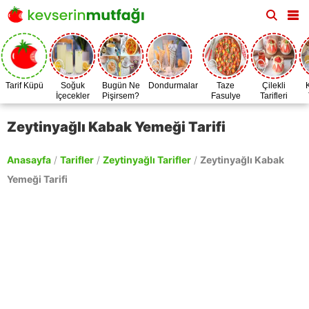
Tarif Küpü
Soğuk
Bugün Ne
Dondurmalar
Taze
Çilekli
İçecekler
Pişirsem?
Fasulye
Tarifleri
Zamanı
Zeytinyağlı Kabak Yemeği Tarifi
Anasayfa
/
Tarifler
/
Zeytinyağlı Tarifler
/
Zeytinyağlı Kabak
Yemeği Tarifi