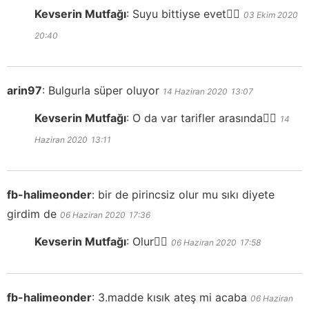
Kevserin Mutfağı
:
Suyu bittiyse evet👍🏻
03 Ekim 2020
20:40
arin97
:
Bulgurla süper oluyor
14 Haziran 2020
13:07
Kevserin Mutfağı
:
O da var tarifler arasında👍🏻
14
Haziran 2020
13:11
fb-halimeonder
:
bir de pirincsiz olur mu sıkı diyete
girdim de
06 Haziran 2020
17:36
Kevserin Mutfağı
:
Olur👍🏻
06 Haziran 2020
17:58
fb-halimeonder
:
3.madde kısık ateş mi acaba
06 Haziran