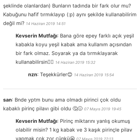
şeklinde olanlardan) Bunların tadında bir fark olur mu?
Kabuğunu hafif tırmıklayıp (:p) aynı şekilde kullanabilirim
değil mi?
14 Haziran 2019
14:51
Kevserin Mutfağı
:
Bana göre epey farklı açık yeşil
kabakla koyu yeşil kabak ama kullanım açısından
bir fark olmaz. Soyarak ya da tırmıklayarak
kullanabilirsin👍🏻
14 Haziran 2019
15:32
nzn
:
Teşekkürler😊
14 Haziran 2019
15:54
san
:
Bnde yptm bunu ama olmadı pirinci çok oldu
kabaklı pirinç pilavı gibi oldu 🤔😑
07 Mayıs 2019
19:45
Kevserin Mutfağı
:
Pirinç miktarını yanlış okumuş
olabilir misin? 1 kg kabak ve 3 kaşık pirinçle pilav
yapmak çok zor çünkü😬
07 Mayıs 2019
22:13