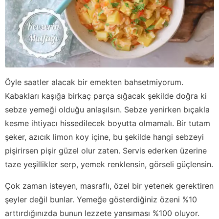
Öyle saatler alacak bir emekten bahsetmiyorum.
Kabakları kaşığa birkaç parça sığacak şekilde doğra ki
sebze yemeği olduğu anlaşılsın. Sebze yenirken bıçakla
kesme ihtiyacı hissedilecek boyutta olmamalı. Bir tutam
şeker, azıcık limon koy içine, bu şekilde hangi sebzeyi
pişirirsen pişir güzel olur zaten. Servis ederken üzerine
taze yeşillikler serp, yemek renklensin, görseli güçlensin.
Çok zaman isteyen, masraflı, özel bir yetenek gerektiren
şeyler değil bunlar. Yemeğe gösterdiğiniz özeni %10
arttırdığınızda bunun lezzete yansıması %100 oluyor.