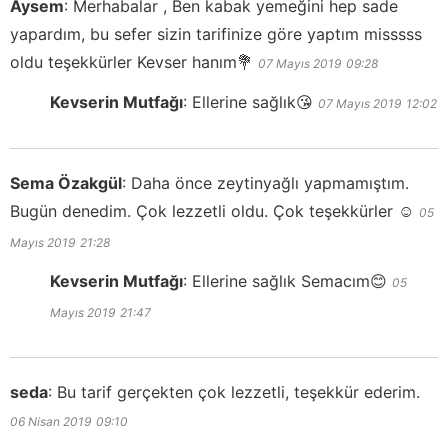
Aysem
:
Merhabalar , Ben kabak yemeğini hep sade
yapardım, bu sefer sizin tarifinize göre yaptım misssss
oldu teşekkürler Kevser hanım💐
07 Mayıs 2019
09:28
Kevserin Mutfağı
:
Ellerine sağlık😘
07 Mayıs 2019
12:02
Sema Özakgül
:
Daha önce zeytinyağlı yapmamıştım.
Bugün denedim. Çok lezzetli oldu. Çok teşekkürler ☺️
05
Mayıs 2019
21:28
Kevserin Mutfağı
:
Ellerine sağlık Semacım😊
05
Mayıs 2019
21:47
seda
:
Bu tarif gerçekten çok lezzetli, teşekkür ederim.
06 Nisan 2019
09:10