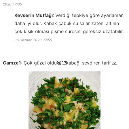
2020
17:05
Kevserin Mutfağı
:
Verdiği tepkiye göre ayarlaman
daha iyi olur. Kabak çabuk su salar zaten, altının
çok kısık olması pişme süresini gereksiz uzatabilir.
06 Haziran 2020
17:55
Gamze1
:
Çok güzel oldu🥰🥰kabağı sevdiren tarif 🙏