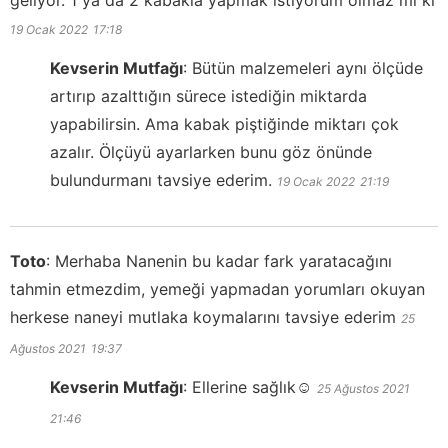
19 Ocak 2022
17:18
Kevserin Mutfağı
:
Bütün malzemeleri aynı ölçüde
artırıp azalttığın sürece istediğin miktarda
yapabilirsin. Ama kabak piştiğinde miktarı çok
azalır. Ölçüyü ayarlarken bunu göz önünde
bulundurmanı tavsiye ederim.
19 Ocak 2022
21:19
Toto
:
Merhaba Nanenin bu kadar fark yaratacağını
tahmin etmezdim, yemeği yapmadan yorumları okuyan
herkese naneyi mutlaka koymalarını tavsiye ederim
25
Ağustos 2021
19:37
Kevserin Mutfağı
:
Ellerine sağlık☺️
25 Ağustos 2021
21:46