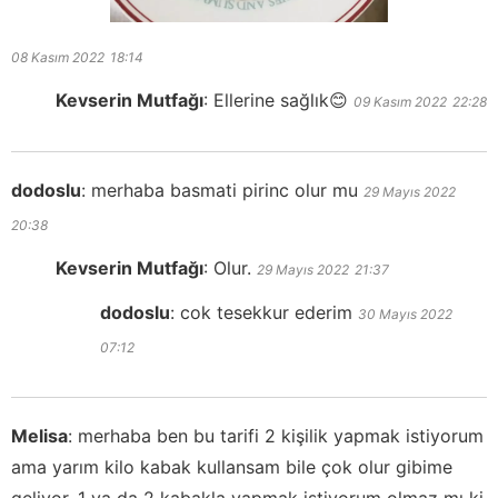
08 Kasım 2022
18:14
Kevserin Mutfağı
:
Ellerine sağlık😊
09 Kasım 2022
22:28
dodoslu
:
merhaba basmati pirinc olur mu
29 Mayıs 2022
20:38
Kevserin Mutfağı
:
Olur.
29 Mayıs 2022
21:37
dodoslu
:
cok tesekkur ederim
30 Mayıs 2022
07:12
Melisa
:
merhaba ben bu tarifi 2 kişilik yapmak istiyorum
ama yarım kilo kabak kullansam bile çok olur gibime
geliyor. 1 ya da 2 kabakla yapmak istiyorum olmaz mı ki