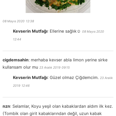
08 Mayıs 2020
12:38
Kevserin Mutfağı
:
Ellerine sağlık☺️
08 Mayıs 2020
12:44
cigdemsahin
:
merhaba kevser abla limon yerine sirke
kullansam olur mu
23 Aralık 2019
09:15
Kevserin Mutfağı
:
Güzel olmaz Çiğdemcim.
23 Aralık
2019
12:46
nzn
:
Selamlar, Koyu yeşil olan kabaklardan aldım ilk kez.
(Tombik olan girit kabaklarından değil, uzun kabak