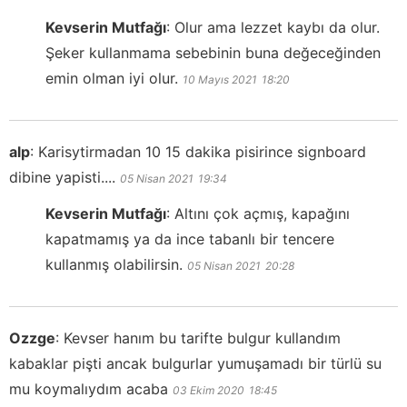
Kevserin Mutfağı
:
Olur ama lezzet kaybı da olur.
Şeker kullanmama sebebinin buna değeceğinden
emin olman iyi olur.
10 Mayıs 2021
18:20
alp
:
Karisytirmadan 10 15 dakika pisirince signboard
dibine yapisti....
05 Nisan 2021
19:34
Kevserin Mutfağı
:
Altını çok açmış, kapağını
kapatmamış ya da ince tabanlı bir tencere
kullanmış olabilirsin.
05 Nisan 2021
20:28
Ozzge
:
Kevser hanım bu tarifte bulgur kullandım
kabaklar pişti ancak bulgurlar yumuşamadı bir türlü su
mu koymalıydım acaba
03 Ekim 2020
18:45