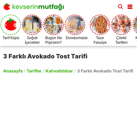
Tarif Küpü
Soğuk
Bugün Ne
Dondurmalar
Taze
Çilekli
İçecekler
Pişirsem?
Fasulye
Tarifleri
Zamanı
3 Farklı Avokado Tost Tarifi
Anasayfa
/
Tarifler
/
Kahvaltılıklar
/
3 Farklı Avokado Tost Tarifi