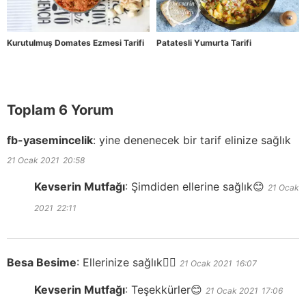
Kurutulmuş Domates Ezmesi Tarifi
Patatesli Yumurta Tarifi
Toplam 6 Yorum
fb-yasemincelik
:
yine denenecek bir tarif elinize sağlık
21 Ocak 2021
20:58
Kevserin Mutfağı
:
Şimdiden ellerine sağlık😊
21 Ocak
2021
22:11
Besa Besime
:
Ellerinize sağlık👌🏻
21 Ocak 2021
16:07
Kevserin Mutfağı
:
Teşekkürler😊
21 Ocak 2021
17:06