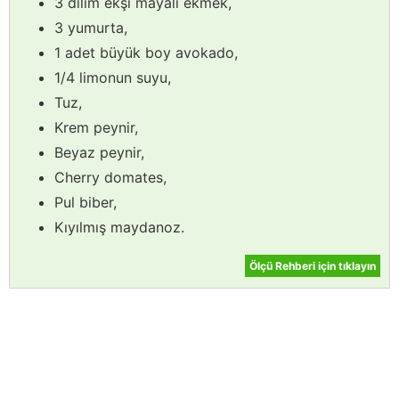
3 dilim ekşi mayalı ekmek,
3 yumurta,
1 adet büyük boy avokado,
1/4 limonun suyu,
Tuz,
Krem peynir,
Beyaz peynir,
Cherry domates,
Pul biber,
Kıyılmış maydanoz.
Ölçü Rehberi için tıklayın