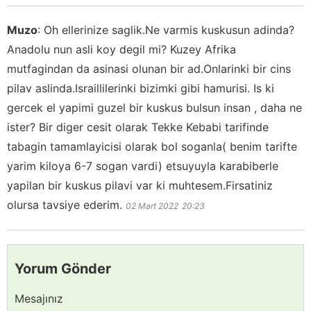
Muzo
:
Oh ellerinize saglik.Ne varmis kuskusun adinda?
Anadolu nun asli koy degil mi? Kuzey Afrika
mutfagindan da asinasi olunan bir ad.Onlarinki bir cins
pilav aslinda.Israillilerinki bizimki gibi hamurisi. Is ki
gercek el yapimi guzel bir kuskus bulsun insan , daha ne
ister? Bir diger cesit olarak Tekke Kebabi tarifinde
tabagin tamamlayicisi olarak bol soganla( benim tarifte
yarim kiloya 6-7 sogan vardi) etsuyuyla karabiberle
yapilan bir kuskus pilavi var ki muhtesem.Firsatiniz
olursa tavsiye ederim.
02 Mart 2022
20:23
Yorum Gönder
Mesajınız