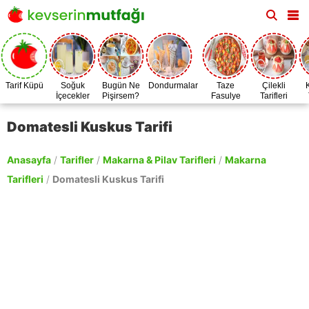
Tarif Küpü
Soğuk
Bugün Ne
Dondurmalar
Taze
Çilekli
İçecekler
Pişirsem?
Fasulye
Tarifleri
Zamanı
Domatesli Kuskus Tarifi
Anasayfa
/
Tarifler
/
Makarna & Pilav Tarifleri
/
Makarna
Tarifleri
/
Domatesli Kuskus Tarifi