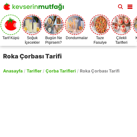
Tarif Küpü
Soğuk
Bugün Ne
Dondurmalar
Taze
Çilekli
İçecekler
Pişirsem?
Fasulye
Tarifleri
Zamanı
Roka Çorbası Tarifi
Anasayfa
/
Tarifler
/
Çorba Tarifleri
/
Roka Çorbası Tarifi