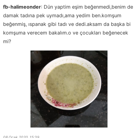
fb-halimeonder
:
Dün yaptim eşim beğenmedi,benim de
damak tadına pek uymadı,ama yedim ben.komşum
beğenmiş, ıspanak gibi tadı ve dedi.aksam da başka bi
komşuma verecem bakalım.o ve çocukları beğenecek
mi?
08 Ocak 2020
15:39