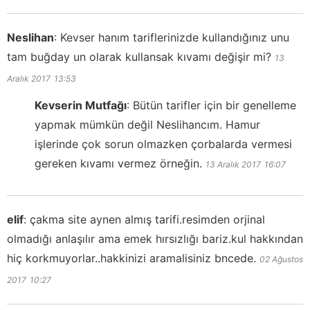
Neslihan
:
Kevser hanım tariflerinizde kullandığınız unu
tam buğday un olarak kullansak kıvamı değişir mi?
13
Aralık 2017
13:53
Kevserin Mutfağı
:
Bütün tarifler için bir genelleme
yapmak mümkün değil Neslihancım. Hamur
işlerinde çok sorun olmazken çorbalarda vermesi
gereken kıvamı vermez örneğin.
13 Aralık 2017
16:07
elif
:
çakma site aynen almış tarifi.resimden orjinal
olmadığı anlaşılır ama emek hırsızlığı bariz.kul hakkından
hiç korkmuyorlar..hakkinizi aramalisiniz bncede.
02 Ağustos
2017
10:27