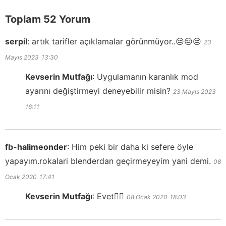
Toplam 52 Yorum
serpil
:
artık tarifler açıklamalar görünmüyor..😔😔😔
23
Mayıs 2023
13:30
Kevserin Mutfağı
:
Uygulamanın karanlık mod
ayarını değiştirmeyi deneyebilir misin?
23 Mayıs 2023
16:11
fb-halimeonder
:
Him peki bir daha ki sefere öyle
yapayım.rokalari blenderdan geçirmeyeyim yani demi.
08
Ocak 2020
17:41
Kevserin Mutfağı
:
Evet👍🏻
08 Ocak 2020
18:03