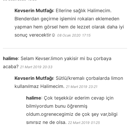
Kevserin Mutfağı
:
Ellerine sağlık Halimecim.
Blenderdan geçirme işlemini rokaları eklemeden
yapman hem görsel hem de lezzet olarak daha iyi
sonuç verecektir☺️
08 Ocak 2020
17:15
halime
:
Selam Kevser.limon yakisir mi bu çorbaya
acaba?
21 Mart 2019
20:33
Kevserin Mutfağı
:
Sütlü/kremalı çorbalarda limon
kullanılmaz Halimecim.
21 Mart 2019
23:21
halime
:
Çok teşekkür ederim cevap için
bilmiyordum bunu öğrenmiş
oldum.ogrenecegimiz de çok şey var,bilgi
sınırsız ne de olsa.
22 Mart 2019
01:25