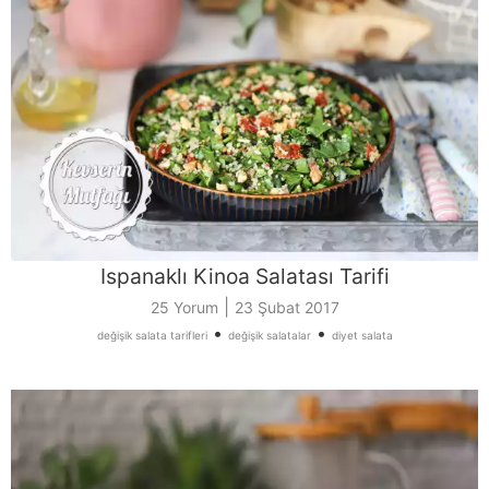
Ispanaklı Kinoa Salatası Tarifi
|
25 Yorum
23 Şubat 2017
•
•
değişik salata tarifleri
değişik salatalar
diyet salata