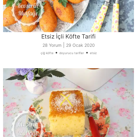
Etsiz İçli Köfte Tarifi
|
28 Yorum
29 Ocak 2020
•
•
çiğ köfte
doyurucu tarifler
etsiz