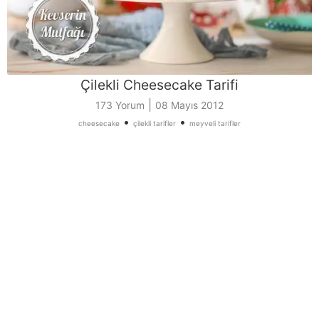
Çilekli Cheesecake Tarifi
|
173 Yorum
08 Mayıs 2012
•
•
cheesecake
çilekli tarifler
meyveli tarifler