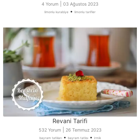
|
4 Yorum
03 Ağustos 2023
•
limonlu kurabiye
limonlu tarifler
Revani Tarifi
|
532 Yorum
26 Temmuz 2023
•
•
bayram tatlıları
bayram tatlısı
irmik