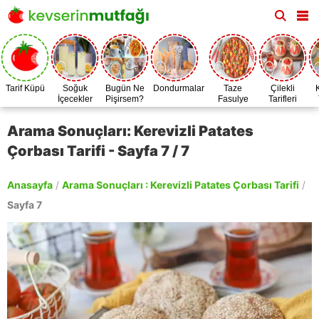
Tarif Küpü
Soğuk
Bugün Ne
Dondurmalar
Taze
Çilekli
İçecekler
Pişirsem?
Fasulye
Tarifleri
Zamanı
Arama Sonuçları: Kerevizli Patates
Çorbası Tarifi - Sayfa 7 / 7
Anasayfa
/
Arama Sonuçları : Kerevizli Patates Çorbası Tarifi
/
Sayfa 7