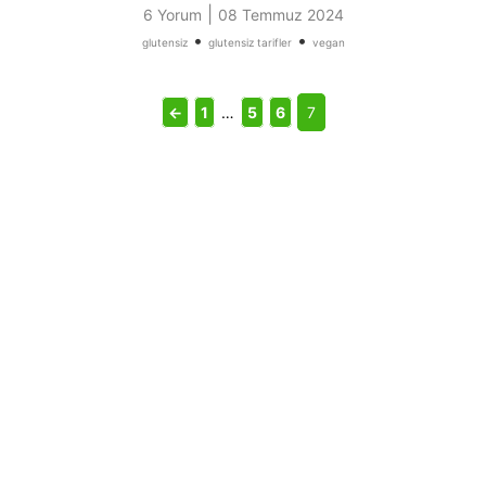
|
6 Yorum
08 Temmuz 2024
•
•
glutensiz
glutensiz tarifler
vegan
←
1
…
5
6
7