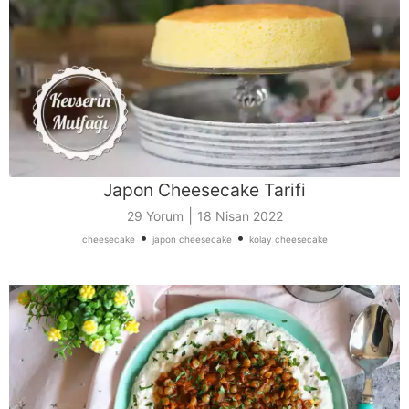
Japon Cheesecake Tarifi
|
29 Yorum
18 Nisan 2022
•
•
cheesecake
japon cheesecake
kolay cheesecake