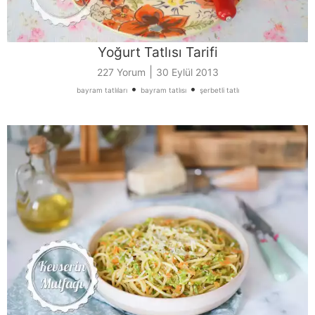
Yoğurt Tatlısı Tarifi
|
227 Yorum
30 Eylül 2013
•
•
bayram tatlıları
bayram tatlısı
şerbetli tatlı