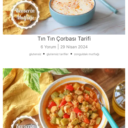
Tın Tın Çorbası Tarifi
|
6 Yorum
29 Nisan 2024
•
•
glutensiz
glutensiz tarifler
zonguldak mutfağı