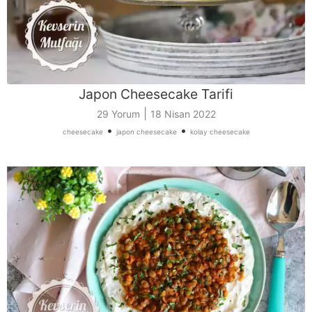
Japon Cheesecake Tarifi
|
29 Yorum
18 Nisan 2022
•
•
cheesecake
japon cheesecake
kolay cheesecake