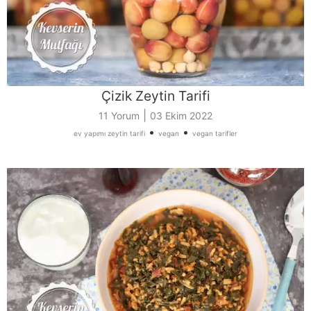
Çizik Zeytin Tarifi
|
11 Yorum
03 Ekim 2022
•
•
ev yapımı zeytin tarifi
vegan
vegan tarifler