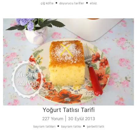
•
•
çiğ köfte
doyurucu tarifler
etsiz
Yoğurt Tatlısı Tarifi
|
227 Yorum
30 Eylül 2013
•
•
bayram tatlıları
bayram tatlısı
şerbetli tatlı