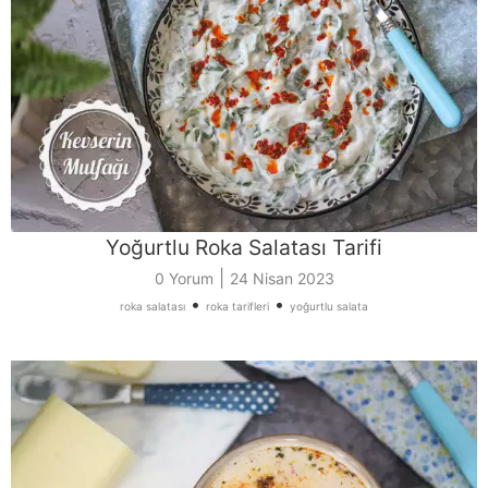
Yoğurtlu Roka Salatası Tarifi
|
0 Yorum
24 Nisan 2023
•
•
roka salatası
roka tarifleri
yoğurtlu salata