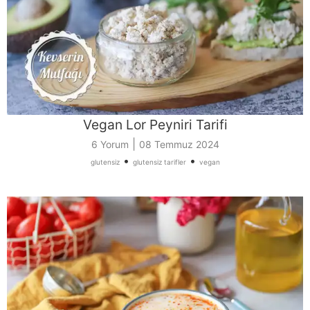
Vegan Lor Peyniri Tarifi
|
6 Yorum
08 Temmuz 2024
•
•
glutensiz
glutensiz tarifler
vegan