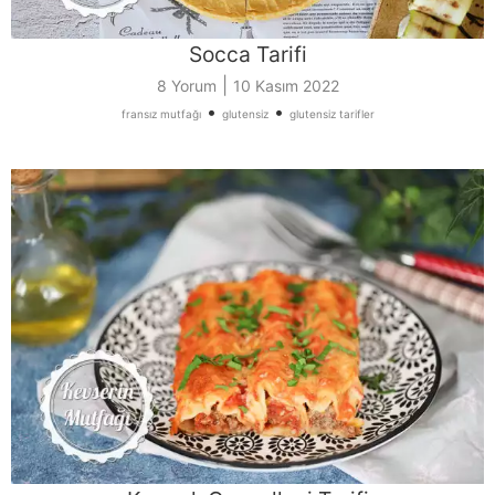
Socca Tarifi
|
8 Yorum
10 Kasım 2022
•
•
fransız mutfağı
glutensiz
glutensiz tarifler