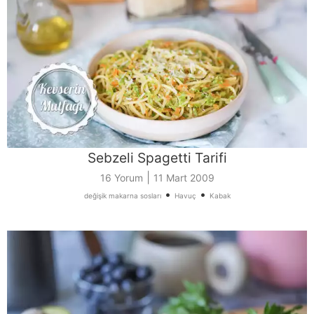
Sebzeli Spagetti Tarifi
|
16 Yorum
11 Mart 2009
•
•
değişik makarna sosları
Havuç
Kabak