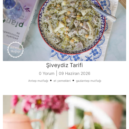
Şiveydiz Tarifi
|
0 Yorum
09 Haziran 2026
•
•
Antep mutfağı
et yemekleri
gaziantep mutfağı