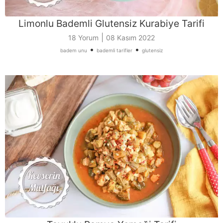
Limonlu Bademli Glutensiz Kurabiye Tarifi
|
18 Yorum
08 Kasım 2022
•
•
badem unu
bademli tarifler
glutensiz