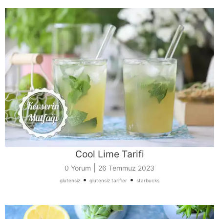
Cool Lime Tarifi
|
0 Yorum
26 Temmuz 2023
•
•
glutensiz
glutensiz tarifler
starbucks