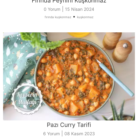
Fırında Peynirli Kuşkonmaz
|
0 Yorum
15 Nisan 2024
•
fırında kuşkonmaz
kuşkonmaz
Pazı Curry Tarifi
|
6 Yorum
08 Kasım 2023