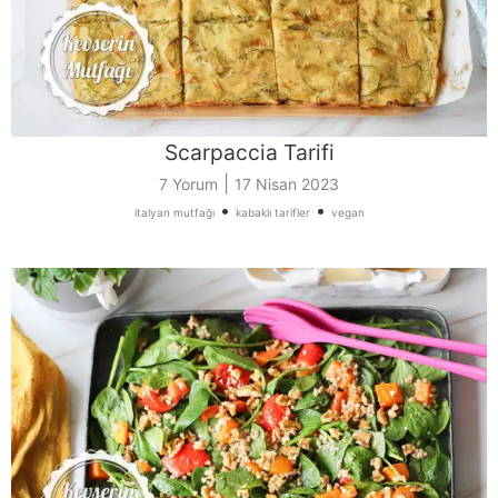
Scarpaccia Tarifi
|
7 Yorum
17 Nisan 2023
•
•
italyan mutfağı
kabaklı tarifler
vegan