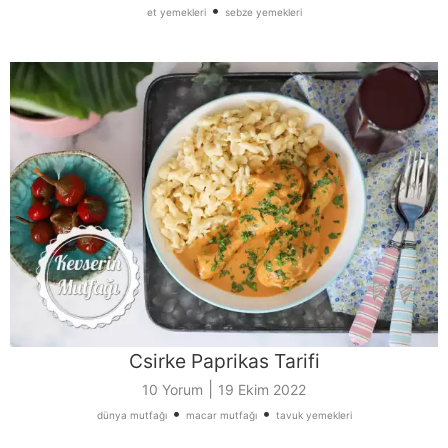
•
et yemekleri
sebze yemekleri
Csirke Paprikas Tarifi
|
10 Yorum
19 Ekim 2022
•
•
dünya mutfağı
macar mutfağı
tavuk yemekleri