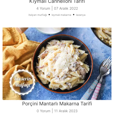
Kıymalı Cannelloni Tarifi
|
4 Yorum
07 Aralık 2022
•
•
italyan mutfağı
kıymalı makarna
lazanya
Porçini Mantarlı Makarna Tarifi
|
0 Yorum
11 Aralık 2023