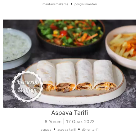
•
mantarlı makarna
porçini mantarı
Aspava Tarifi
|
6 Yorum
17 Ocak 2022
•
•
aspava
aspava tarifi
döner tarifi