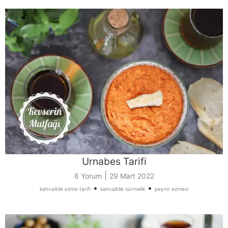
Urnabes Tarifi
|
6 Yorum
29 Mart 2022
•
•
kahvaltılık ezme tarifi
kahvaltılık sürmelik
peynir ezmesi