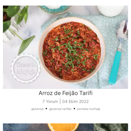
Arroz de Feijão Tarifi
|
7 Yorum
04 Ekim 2022
•
•
glutensiz
glutensiz tarifler
portekiz mutfağı