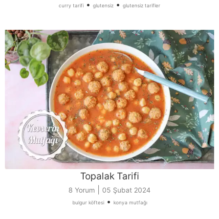
•
•
curry tarifi
glutensiz
glutensiz tarifler
Topalak Tarifi
|
8 Yorum
05 Şubat 2024
•
bulgur köftesi
konya mutfağı