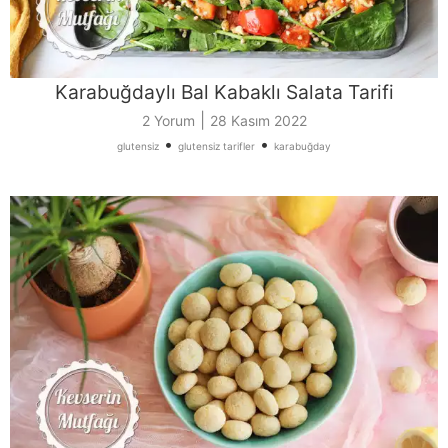
Karabuğdaylı Bal Kabaklı Salata Tarifi
|
2 Yorum
28 Kasım 2022
•
•
glutensiz
glutensiz tarifler
karabuğday