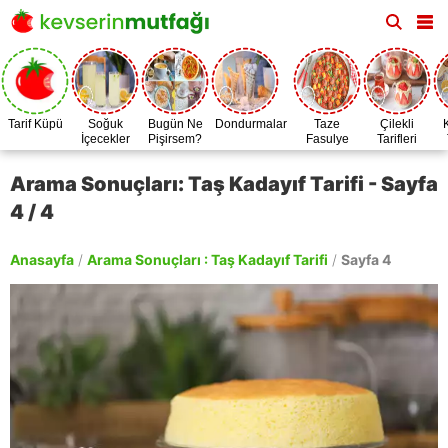
Tarif Küpü
Soğuk
Bugün Ne
Dondurmalar
Taze
Çilekli
İçecekler
Pişirsem?
Fasulye
Tarifleri
Zamanı
Arama Sonuçları: Taş Kadayıf Tarifi - Sayfa
4 / 4
Anasayfa
/
Arama Sonuçları : Taş Kadayıf Tarifi
/
Sayfa 4