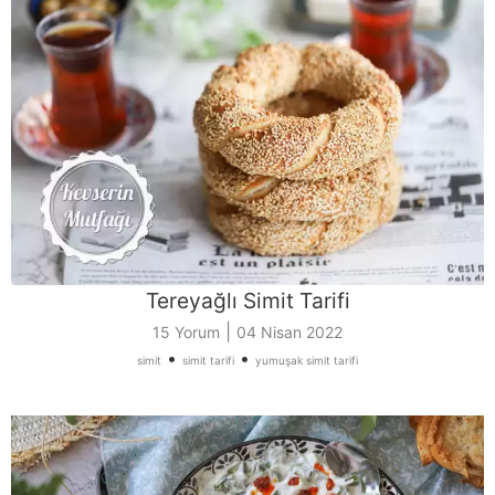
Tereyağlı Simit Tarifi
|
15 Yorum
04 Nisan 2022
•
•
simit
simit tarifi
yumuşak simit tarifi