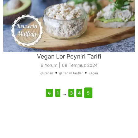
Vegan Lor Peyniri Tarifi
|
6 Yorum
08 Temmuz 2024
•
•
glutensiz
glutensiz tarifler
vegan
←
1
…
3
4
5