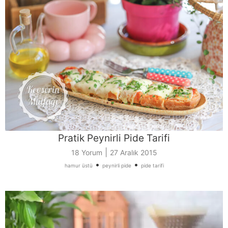
Pratik Peynirli Pide Tarifi
|
18 Yorum
27 Aralık 2015
•
•
hamur üstü
peynirli pide
pide tarifi