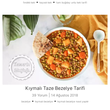
•
•
fındıklı kek
kayısılı kek
tam buğday unlu kek tarifi
Kıymalı Taze Bezelye Tarifi
|
39 Yorum
14 Ağustos 2018
•
•
bezelye
kıymalı bezelye
kıymalı bezelye nasıl yapılır