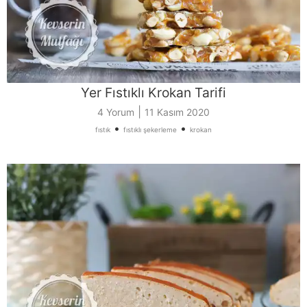
Yer Fıstıklı Krokan Tarifi
|
4 Yorum
11 Kasım 2020
•
•
fıstık
fıstıklı şekerleme
krokan