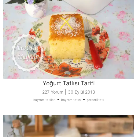
Yoğurt Tatlısı Tarifi
|
227 Yorum
30 Eylül 2013
•
•
bayram tatlıları
bayram tatlısı
şerbetli tatlı