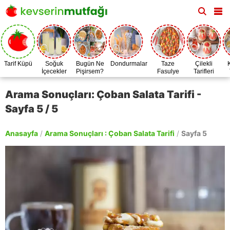
Tarif Küpü
Soğuk
Bugün Ne
Dondurmalar
Taze
Çilekli
İçecekler
Pişirsem?
Fasulye
Tarifleri
Zamanı
Arama Sonuçları: Çoban Salata Tarifi -
Sayfa 5 / 5
Anasayfa
/
Arama Sonuçları : Çoban Salata Tarifi
/
Sayfa 5