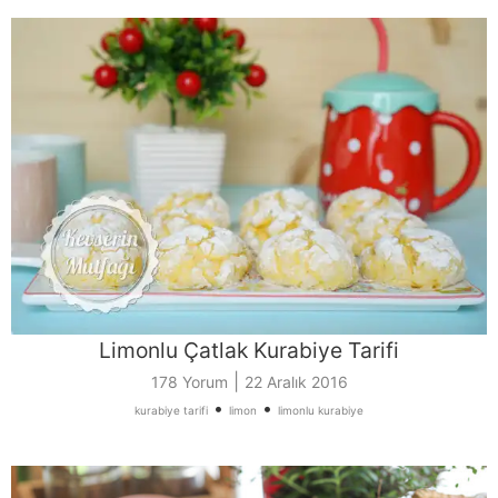
Limonlu Çatlak Kurabiye Tarifi
|
178 Yorum
22 Aralık 2016
•
•
kurabiye tarifi
limon
limonlu kurabiye