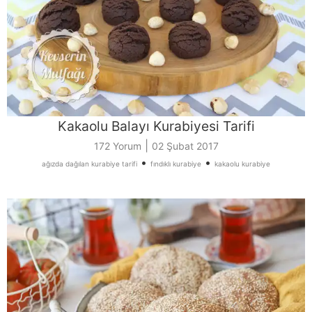
Kakaolu Balayı Kurabiyesi Tarifi
|
172 Yorum
02 Şubat 2017
•
•
ağızda dağılan kurabiye tarifi
fındıklı kurabiye
kakaolu kurabiye