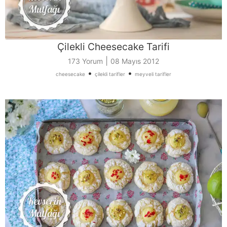
Çilekli Cheesecake Tarifi
|
173 Yorum
08 Mayıs 2012
•
•
cheesecake
çilekli tarifler
meyveli tarifler