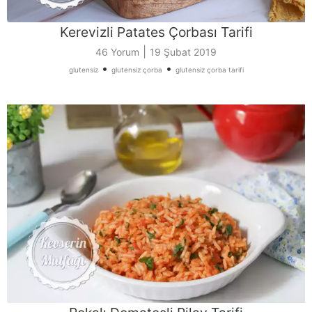
Kerevizli Patates Çorbası Tarifi
|
46 Yorum
19 Şubat 2019
•
•
glutensiz
glutensiz çorba
glutensiz çorba tarifi