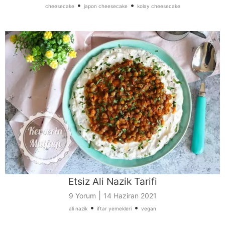
•
•
cheesecake
japon cheesecake
kolay cheesecake
Etsiz Ali Nazik Tarifi
|
9 Yorum
14 Haziran 2021
•
•
ali nazik
iftar yemekleri
vegan