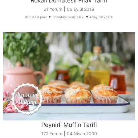
Rokalı Domatesli Pilav Tarifi
|
21 Yorum
06 Eylül 2018
•
•
domatesli pilav
domatesli pirinç pilavı
kolay pilav tarifi
Peynirli Muffin Tarifi
|
172 Yorum
04 Nisan 2009