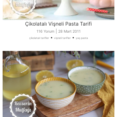
Çikolatalı Vişneli Pasta Tarifi
|
116 Yorum
28 Mart 2011
•
•
çikolatalı tarifler
vişneli tarifler
yaş pasta