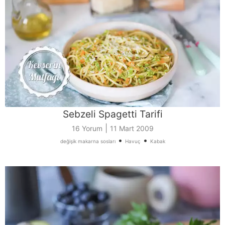
Sebzeli Spagetti Tarifi
|
16 Yorum
11 Mart 2009
•
•
değişik makarna sosları
Havuç
Kabak