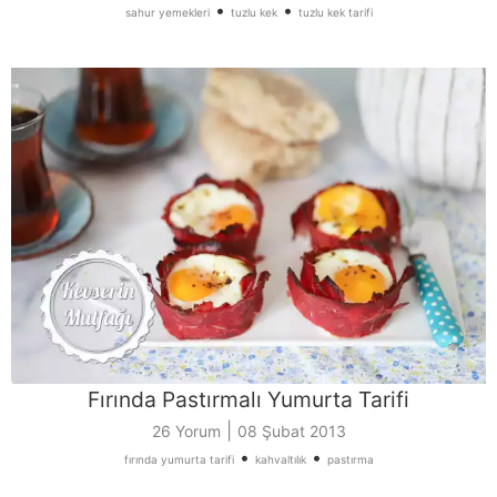
•
•
sahur yemekleri
tuzlu kek
tuzlu kek tarifi
Fırında Pastırmalı Yumurta Tarifi
|
26 Yorum
08 Şubat 2013
•
•
fırında yumurta tarifi
kahvaltılık
pastırma