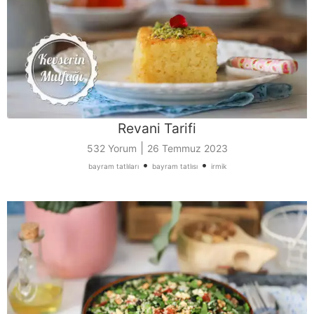
Revani Tarifi
|
532 Yorum
26 Temmuz 2023
•
•
bayram tatlıları
bayram tatlısı
irmik