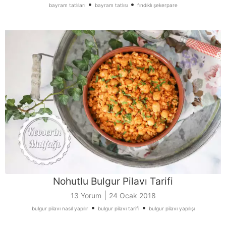
•
•
bayram tatlıları
bayram tatlısı
fındıklı şekerpare
Nohutlu Bulgur Pilavı Tarifi
|
13 Yorum
24 Ocak 2018
•
•
bulgur pilavı nasıl yapılır
bulgur pilavı tarifi
bulgur pilavı yapılışı