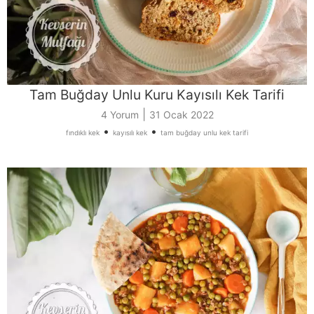
Tam Buğday Unlu Kuru Kayısılı Kek Tarifi
|
4 Yorum
31 Ocak 2022
•
•
fındıklı kek
kayısılı kek
tam buğday unlu kek tarifi