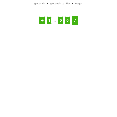
•
•
glutensiz
glutensiz tarifler
vegan
←
1
…
5
6
7