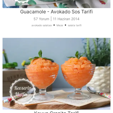
Guacamole - Avokado Sos Tarifi
|
57 Yorum
11 Haziran 2014
•
•
avokado salatası
Meze
salata tarifi