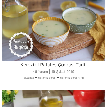
Kerevizli Patates Çorbası Tarifi
|
46 Yorum
19 Şubat 2019
•
•
glutensiz
glutensiz çorba
glutensiz çorba tarifi