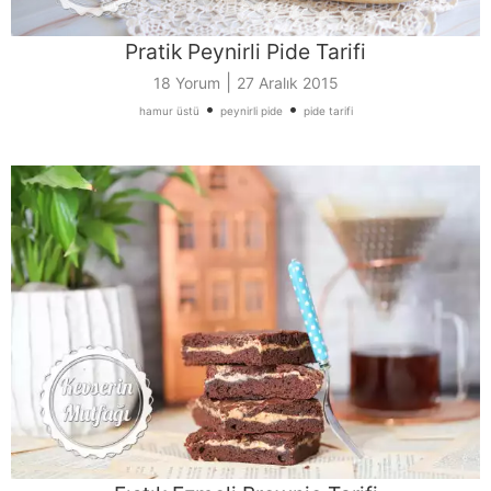
Pratik Peynirli Pide Tarifi
|
18 Yorum
27 Aralık 2015
•
•
hamur üstü
peynirli pide
pide tarifi