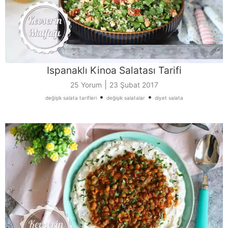
Ispanaklı Kinoa Salatası Tarifi
|
25 Yorum
23 Şubat 2017
•
•
değişik salata tarifleri
değişik salatalar
diyet salata