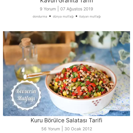
Kavun Granita Tarifi
|
9 Yorum
07 Ağustos 2019
•
•
dondurma
dünya mutfağı
italyan mutfağı
Kuru Börülce Salatası Tarifi
|
56 Yorum
30 Ocak 2012