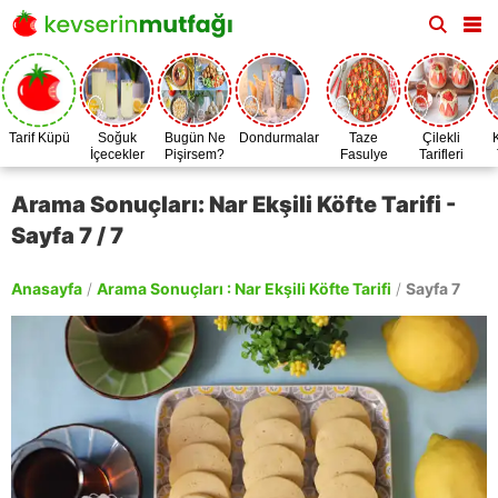
Tarif Küpü
Soğuk
Bugün Ne
Dondurmalar
Taze
Çilekli
İçecekler
Pişirsem?
Fasulye
Tarifleri
Zamanı
Arama Sonuçları: Nar Ekşili Köfte Tarifi -
Sayfa 7 / 7
Anasayfa
/
Arama Sonuçları : Nar Ekşili Köfte Tarifi
/
Sayfa 7