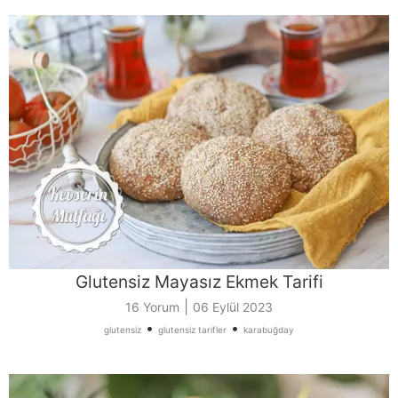
Glutensiz Mayasız Ekmek Tarifi
|
16 Yorum
06 Eylül 2023
•
•
glutensiz
glutensiz tarifler
karabuğday