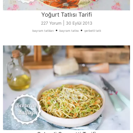
Yoğurt Tatlısı Tarifi
|
227 Yorum
30 Eylül 2013
•
•
bayram tatlıları
bayram tatlısı
şerbetli tatlı