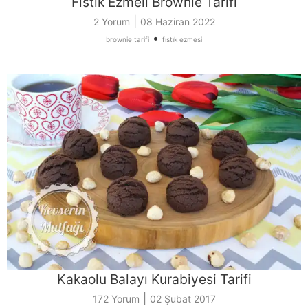
Fıstık Ezmeli Brownie Tarifi
|
2 Yorum
08 Haziran 2022
•
brownie tarifi
fıstık ezmesi
Kakaolu Balayı Kurabiyesi Tarifi
|
172 Yorum
02 Şubat 2017