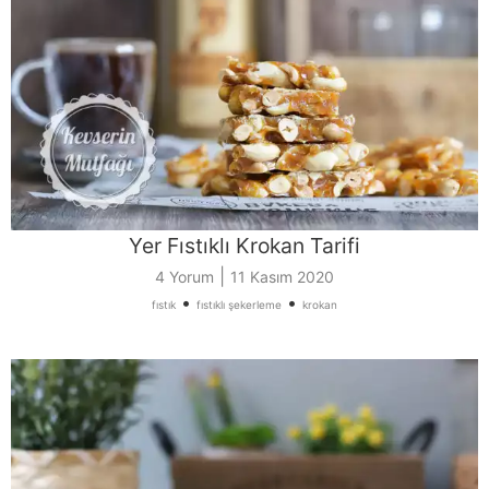
Yer Fıstıklı Krokan Tarifi
|
4 Yorum
11 Kasım 2020
•
•
fıstık
fıstıklı şekerleme
krokan