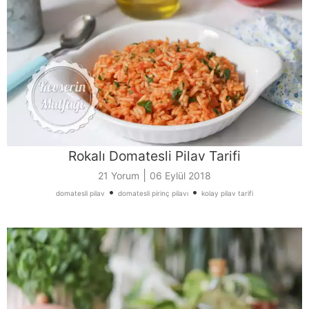
Rokalı Domatesli Pilav Tarifi
|
21 Yorum
06 Eylül 2018
•
•
domatesli pilav
domatesli pirinç pilavı
kolay pilav tarifi