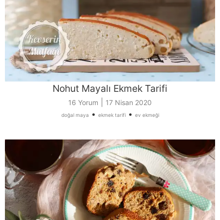
Nohut Mayalı Ekmek Tarifi
|
16 Yorum
17 Nisan 2020
•
•
doğal maya
ekmek tarifi
ev ekmeği