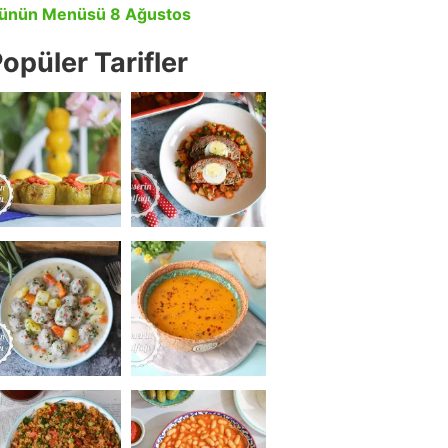
ünün Menüsü 8 Ağustos
opüler Tarifler