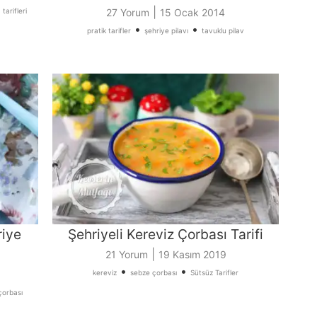
|
tarifleri
27 Yorum
15 Ocak 2014
•
•
pratik tarifler
şehriye pilavı
tavuklu pilav
riye
Şehriyeli Kereviz Çorbası Tarifi
|
21 Yorum
19 Kasım 2019
•
•
kereviz
sebze çorbası
Sütsüz Tarifler
çorbası