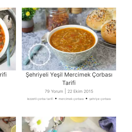
ifi
Şehriyeli Yeşil Mercimek Çorbası
Tarifi
|
79 Yorum
22 Ekim 2015
•
•
lezzetli çorba tarifi
mercimek çorbası
şehriye çorbası