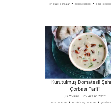
•
•
en güzel çorbalar
kabak çorbası
lezzetli çorba 
Kurutulmuş Domatesli Şeh
Çorbası Tarifi
|
36 Yorum
25 Aralık 2022
•
•
kuru domates
kurutulmuş domates
şehriye 