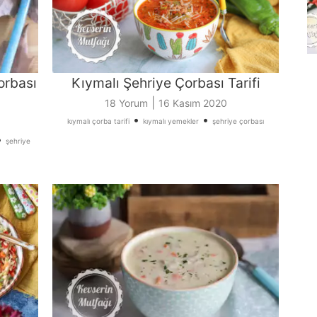
orbası
Kıymalı Şehriye Çorbası Tarifi
|
18 Yorum
16 Kasım 2020
•
•
kıymalı çorba tarifi
kıymalı yemekler
şehriye çorbası
•
şehriye