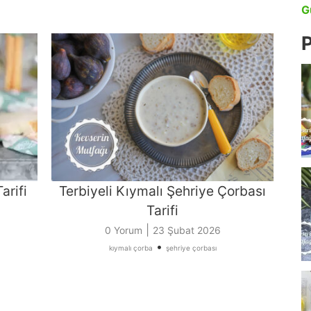
G
P
arifi
Terbiyeli Kıymalı Şehriye Çorbası
Tarifi
|
0 Yorum
23 Şubat 2026
•
kıymalı çorba
şehriye çorbası