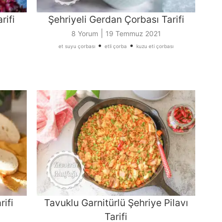
rifi
Şehriyeli Gerdan Çorbası Tarifi
|
8 Yorum
19 Temmuz 2021
•
•
et suyu çorbası
etli çorba
kuzu eti çorbası
rifi
Tavuklu Garnitürlü Şehriye Pilavı
Tarifi