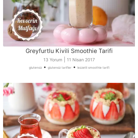
Greyfurtlu Kivili Smoothie Tarifi
|
13 Yorum
11 Nisan 2017
•
•
glutensiz
glutensiz tarifler
lezzetli smoothie tarifi