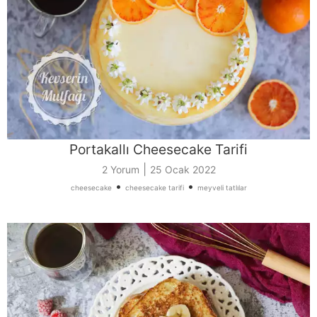
Portakallı Cheesecake Tarifi
|
2 Yorum
25 Ocak 2022
•
•
cheesecake
cheesecake tarifi
meyveli tatlılar