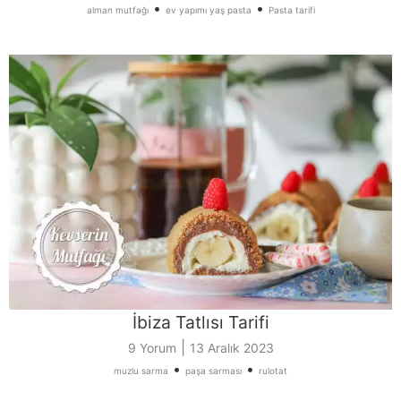
•
•
alman mutfağı
ev yapımı yaş pasta
Pasta tarifi
İbiza Tatlısı Tarifi
|
9 Yorum
13 Aralık 2023
•
•
muzlu sarma
paşa sarması
rulotat