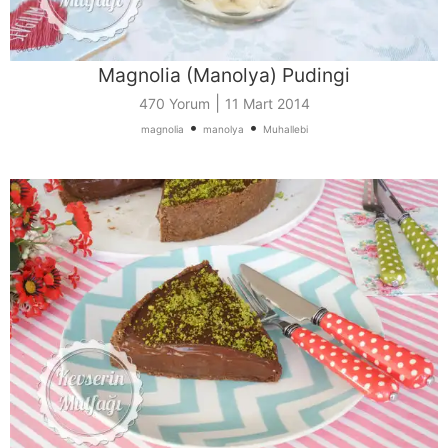
Magnolia (Manolya) Pudingi
|
470 Yorum
11 Mart 2014
•
•
magnolia
manolya
Muhallebi