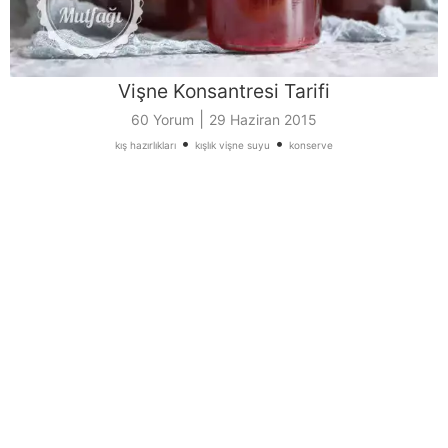
Vişne Konsantresi Tarifi
|
60 Yorum
29 Haziran 2015
•
•
kış hazırlıkları
kışlık vişne suyu
konserve