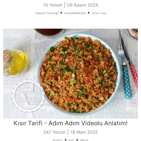
|
10 Yorum
06 Kasım 2024
•
•
italyan mutfağı
muhallebili kek
torta nua
Kısır Tarifi - Adım Adım Videolu Anlatım!
|
247 Yorum
18 Mart 2022
•
•
Bulgur
kısır
Meze