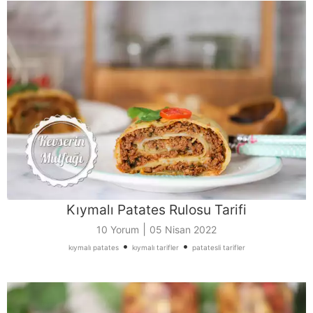
Kıymalı Patates Rulosu Tarifi
|
10 Yorum
05 Nisan 2022
•
•
kıymalı patates
kıymalı tarifler
patatesli tarifler