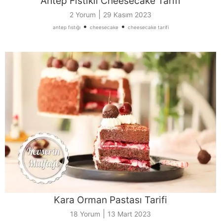
Antep Fıstıklı Cheesecake Tarifi
|
2 Yorum
29 Kasım 2023
•
•
antep fıstığı
cheesecake
cheesecake tarifi
Kara Orman Pastası Tarifi
|
18 Yorum
13 Mart 2023