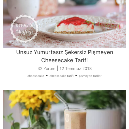
Unsuz Yumurtasız Şekersiz Pişmeyen
Cheesecake Tarifi
|
32 Yorum
12 Temmuz 2018
•
•
cheesecake
cheesecake tarifi
pişmeyen tatlılar