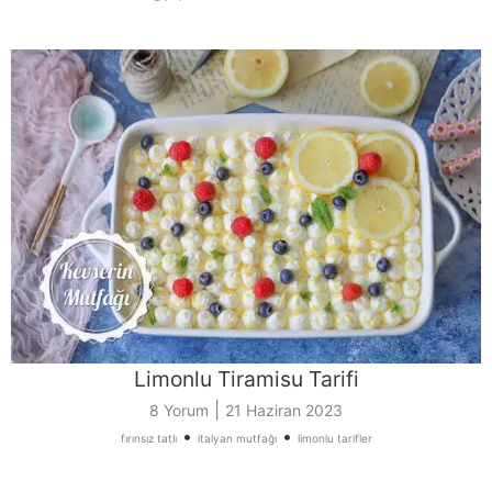
Limonlu Tiramisu Tarifi
|
8 Yorum
21 Haziran 2023
•
•
fırınsız tatlı
italyan mutfağı
limonlu tarifler