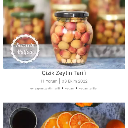
Çizik Zeytin Tarifi
|
11 Yorum
03 Ekim 2022
•
•
ev yapımı zeytin tarifi
vegan
vegan tarifler