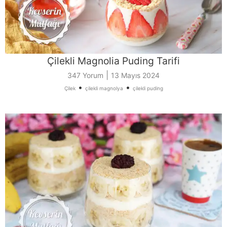
Çilekli Magnolia Puding Tarifi
|
347 Yorum
13 Mayıs 2024
•
•
Çilek
çilekli magnolya
çilekli puding