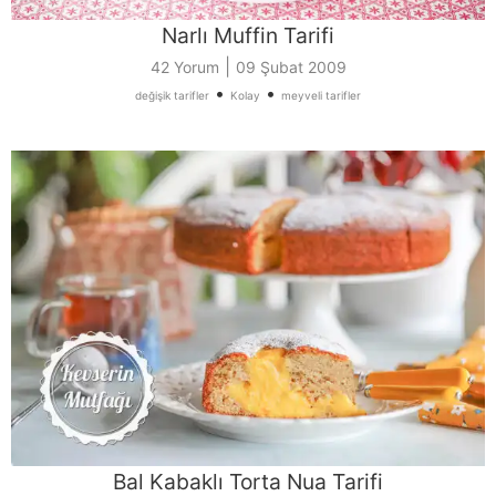
Narlı Muffin Tarifi
|
42 Yorum
09 Şubat 2009
•
•
değişik tarifler
Kolay
meyveli tarifler
Bal Kabaklı Torta Nua Tarifi