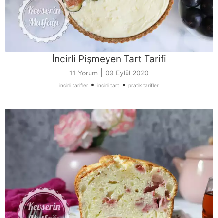
İncirli Pişmeyen Tart Tarifi
|
11 Yorum
09 Eylül 2020
•
•
incirli tarifler
incirli tart
pratik tarifler