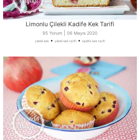
Limonlu Çilekli Kadife Kek Tarifi
|
95 Yorum
06 Mayıs 2020
•
•
çilekli kek
çilekli kek tarifi
kadife kek tarifi