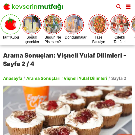
Tarif Küpü
Soğuk
Bugün Ne
Dondurmalar
Taze
Çilekli
İçecekler
Pişirsem?
Fasulye
Tarifleri
Zamanı
Arama Sonuçları: Vişneli Yulaf Dilimleri -
Sayfa 2 / 4
Anasayfa
/
Arama Sonuçları : Vişneli Yulaf Dilimleri
/
Sayfa 2