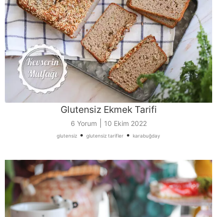
Glutensiz Ekmek Tarifi
|
6 Yorum
10 Ekim 2022
•
•
glutensiz
glutensiz tarifler
karabuğday