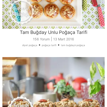
Tam Buğday Unlu Poğaça Tarifi
|
156 Yorum
13 Mart 2016
•
•
diyet poğaça
poğaça tarifi
tam buğdaylı poğaça