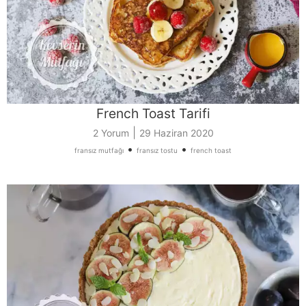
French Toast Tarifi
|
2 Yorum
29 Haziran 2020
•
•
fransız mutfağı
fransız tostu
french toast