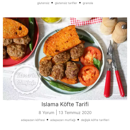
•
•
glutensiz
glutensiz tarifler
granola
Islama Köfte Tarifi
|
8 Yorum
13 Temmuz 2020
•
•
adapazarı köftesi
adapazarı mutfağı
değişik köfte tarifleri