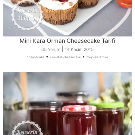
Mini Kara Orman Cheesecake Tarifi
|
65 Yorum
14 Kasım 2015
•
•
cheesecake
çikolatalı cheesecake
meyveli tarifler