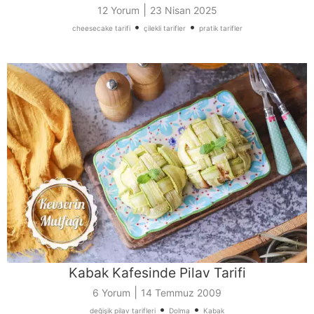
|
12 Yorum
23 Nisan 2025
•
•
cheesecake tarifi
çilekli tarifler
pratik tarifler
Kabak Kafesinde Pilav Tarifi
|
6 Yorum
14 Temmuz 2009
•
•
değişik pilav tarifleri
Dolma
Kabak