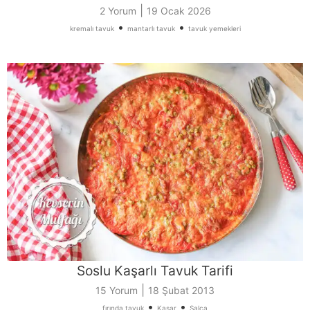
|
2 Yorum
19 Ocak 2026
•
•
kremalı tavuk
mantarlı tavuk
tavuk yemekleri
Soslu Kaşarlı Tavuk Tarifi
|
15 Yorum
18 Şubat 2013
•
•
fırında tavuk
Kaşar
Salça