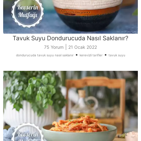
Tavuk Suyu Dondurucuda Nasıl Saklanır?
|
75 Yorum
21 Ocak 2022
•
•
dondurucuda tavuk suyu nasıl saklanır
kerevizli tarifler
tavuk suyu