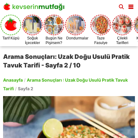
Tarif Küpü
Soğuk
Bugün Ne
Dondurmalar
Taze
Çilekli
İçecekler
Pişirsem?
Fasulye
Tarifleri
Zamanı
Arama Sonuçları: Uzak Doğu Usulü Pratik
Tavuk Tarifi - Sayfa 2 / 10
Anasayfa
/
Arama Sonuçları : Uzak Doğu Usulü Pratik Tavuk
Tarifi
/
Sayfa 2