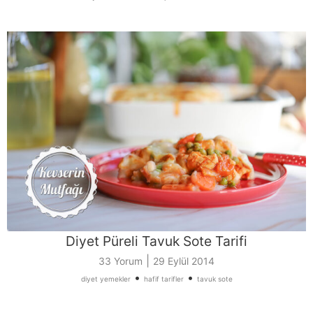
Diyet Püreli Tavuk Sote Tarifi
|
33 Yorum
29 Eylül 2014
•
•
diyet yemekler
hafif tarifler
tavuk sote