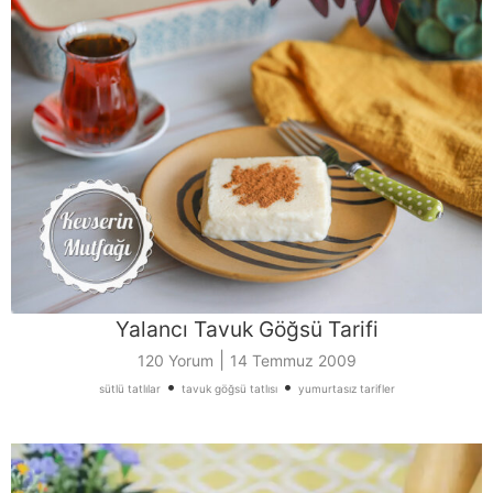
Yalancı Tavuk Göğsü Tarifi
|
120 Yorum
14 Temmuz 2009
•
•
sütlü tatlılar
tavuk göğsü tatlısı
yumurtasız tarifler