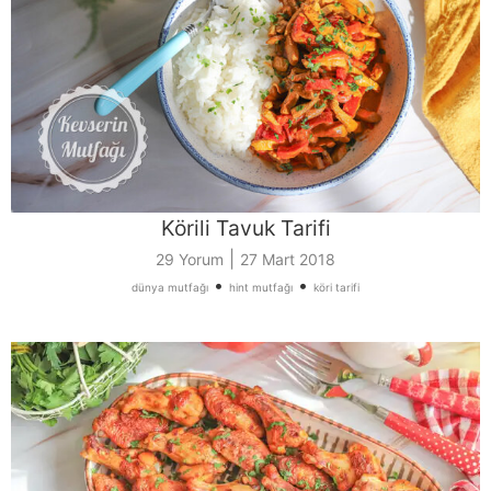
Körili Tavuk Tarifi
|
29 Yorum
27 Mart 2018
•
•
dünya mutfağı
hint mutfağı
köri tarifi