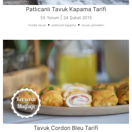
Patlıcanlı Tavuk Kapama Tarifi
|
55 Yorum
24 Şubat 2015
•
•
fırında tavuk
patlıcanlı kapama
tavuk yemekleri
Tavuk Cordon Bleu Tarifi