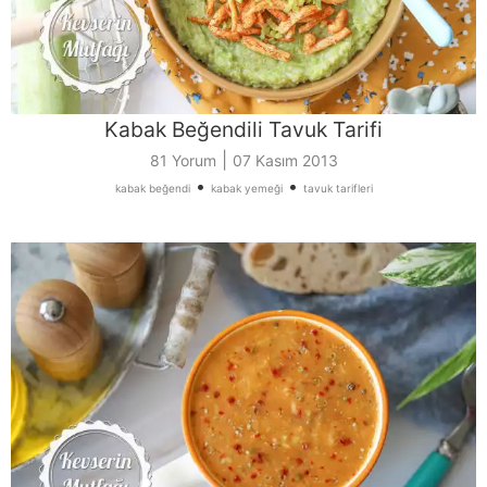
Kabak Beğendili Tavuk Tarifi
|
81 Yorum
07 Kasım 2013
•
•
kabak beğendi
kabak yemeği
tavuk tarifleri