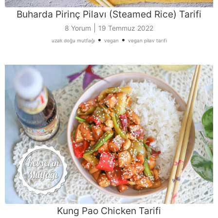
Buharda Pirinç Pilavı (Steamed Rice) Tarifi
|
8 Yorum
19 Temmuz 2022
•
•
uzak doğu mutfağı
vegan
vegan pilav tarifi
Kung Pao Chicken Tarifi