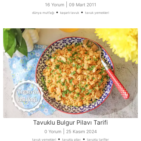
|
16 Yorum
09 Mart 2011
•
•
dünya mutfağı
kaşarlı tavuk
tavuk yemekleri
Tavuklu Bulgur Pilavı Tarifi
|
0 Yorum
25 Kasım 2024
•
•
tavuk yemekleri
tavuklu pilav
tavuklu tarifler