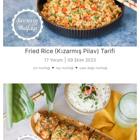
Fried Rice (Kızarmış Pilav) Tarifi
|
17 Yorum
09 Ekim 2023
•
•
çin mutfağı
tay mutfağı
uzak doğu mutfağı