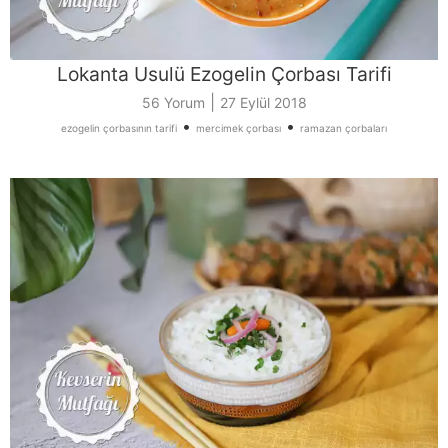
Lokanta Usulü Ezogelin Çorbası Tarifi
|
56 Yorum
27 Eylül 2018
•
•
ezogelin çorbasının tarifi
mercimek çorbası
ramazan çorbaları