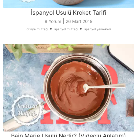
İspanyol Usulü Kroket Tarifi
|
8 Yorum
26 Mart 2019
•
•
dünya mutfağı
ispanyol mutfağı
ispanyol yemekleri
Bain Marie Usulü Nedir? (Videolu Anlatım)