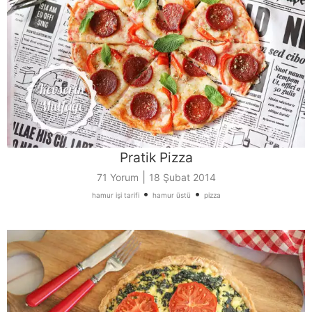
Pratik Pizza
|
71 Yorum
18 Şubat 2014
•
•
hamur işi tarifi
hamur üstü
pizza