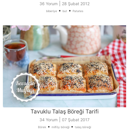
|
36 Yorum
28 Şubat 2012
•
•
biberiye
but
Patates
Tavuklu Talaş Böreği Tarifi
|
34 Yorum
07 Şubat 2017
•
•
Börek
milföy böreği
talaş böreği