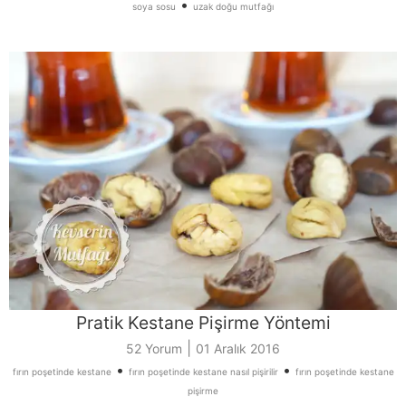
•
soya sosu
uzak doğu mutfağı
Pratik Kestane Pişirme Yöntemi
|
52 Yorum
01 Aralık 2016
•
•
fırın poşetinde kestane
fırın poşetinde kestane nasıl pişirilir
fırın poşetinde kestane
pişirme