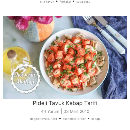
•
•
çıtır tavuk
Portakal
soya sosu
Pideli Tavuk Kebap Tarifi
|
44 Yorum
03 Mart 2010
•
•
değişik tavuklu tarif
ekonomik tarifler
kebap