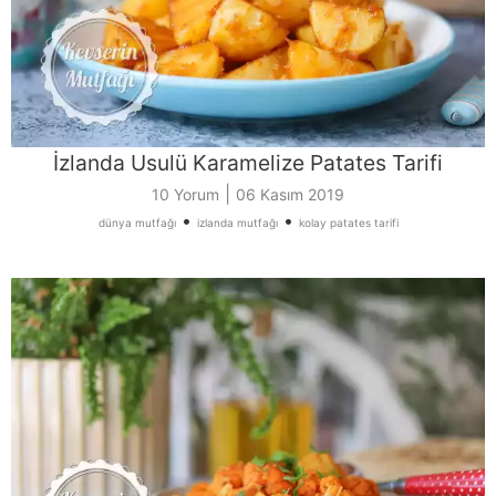
İzlanda Usulü Karamelize Patates Tarifi
|
10 Yorum
06 Kasım 2019
•
•
dünya mutfağı
izlanda mutfağı
kolay patates tarifi