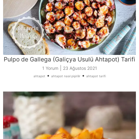
Pulpo de Gallega (Galiçya Usulü Ahtapot) Tarifi
|
1 Yorum
23 Ağustos 2021
•
•
ahtapot
ahtapot nasıl pişirilir
ahtapot tarifi