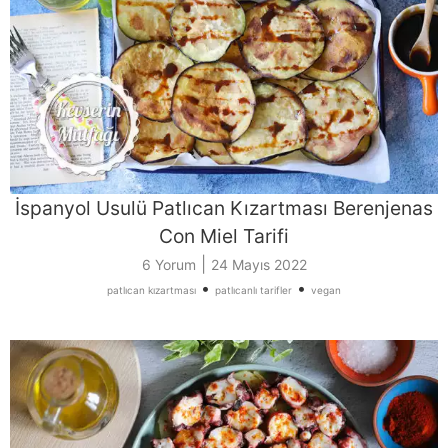
İspanyol Usulü Patlıcan Kızartması Berenjenas
Con Miel Tarifi
|
6 Yorum
24 Mayıs 2022
•
•
patlıcan kızartması
patlıcanlı tarifler
vegan