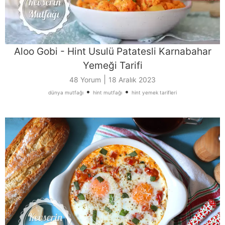
Aloo Gobi - Hint Usulü Patatesli Karnabahar
Yemeği Tarifi
|
48 Yorum
18 Aralık 2023
•
•
dünya mutfağı
hint mutfağı
hint yemek tarifleri