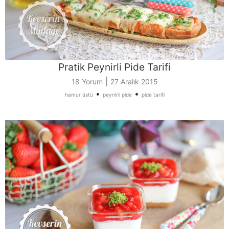
Pratik Peynirli Pide Tarifi
|
18 Yorum
27 Aralık 2015
•
•
hamur üstü
peynirli pide
pide tarifi