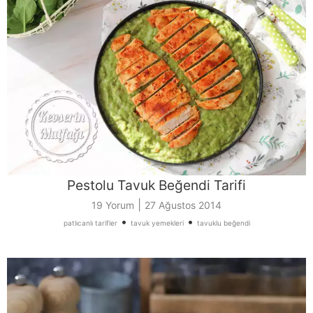
Pestolu Tavuk Beğendi Tarifi
|
19 Yorum
27 Ağustos 2014
•
•
patlıcanlı tarifler
tavuk yemekleri
tavuklu beğendi