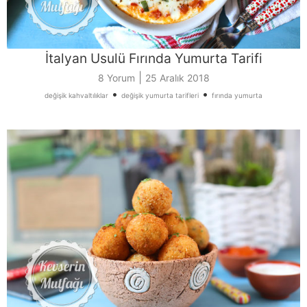
İtalyan Usulü Fırında Yumurta Tarifi
|
8 Yorum
25 Aralık 2018
•
•
değişik kahvaltılıklar
değişik yumurta tarifleri
fırında yumurta