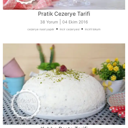
Pratik Cezerye Tarifi
|
38 Yorum
04 Ekim 2016
•
•
cezerye nasıl yapılır
incir cezeryesi
incirli lokum