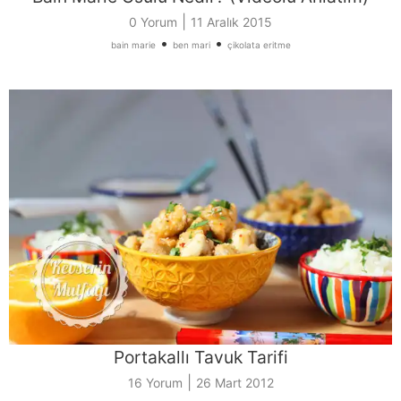
|
0 Yorum
11 Aralık 2015
•
•
bain marie
ben mari
çikolata eritme
Portakallı Tavuk Tarifi
|
16 Yorum
26 Mart 2012