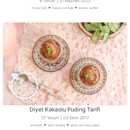
|
8 Yorum
21 Haziran 2023
•
•
fırınsız tatlı
italyan mutfağı
limonlu tarifler
Diyet Kakaolu Puding Tarifi
|
27 Yorum
03 Ekim 2017
•
•
avokado
diyet puding
diyet tatlı nasıl yapılır