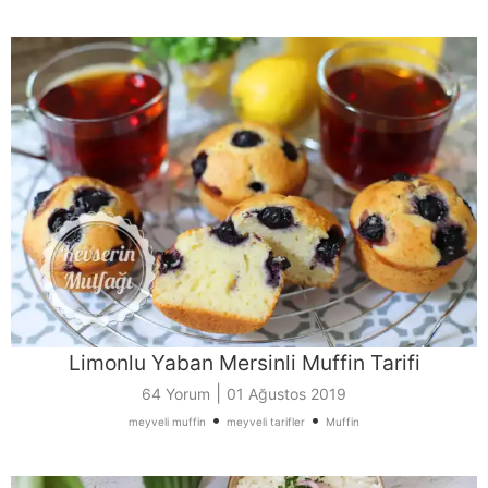
Limonlu Yaban Mersinli Muffin Tarifi
|
64 Yorum
01 Ağustos 2019
•
•
meyveli muffin
meyveli tarifler
Muffin