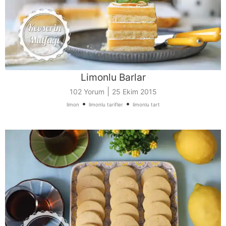
Limonlu Barlar
|
102 Yorum
25 Ekim 2015
•
•
limon
limonlu tarifler
limonlu tart