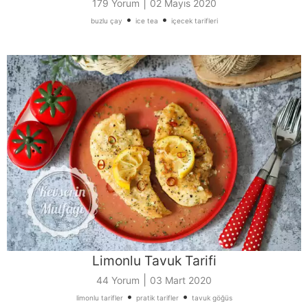
|
179 Yorum
02 Mayıs 2020
•
•
buzlu çay
ice tea
içecek tarifleri
Limonlu Tavuk Tarifi
|
44 Yorum
03 Mart 2020
•
•
limonlu tarifler
pratik tarifler
tavuk göğüs