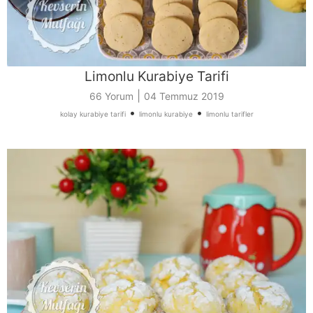
Limonlu Kurabiye Tarifi
|
66 Yorum
04 Temmuz 2019
•
•
kolay kurabiye tarifi
limonlu kurabiye
limonlu tarifler