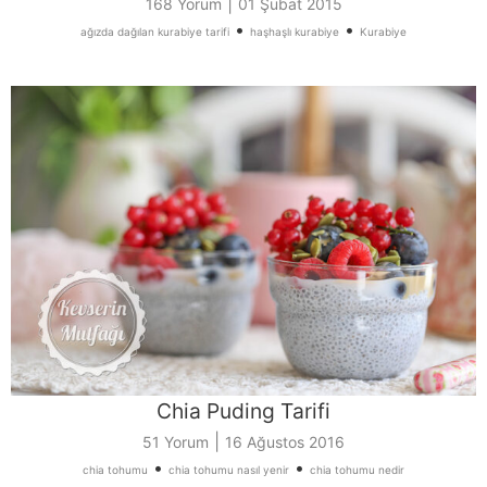
|
168 Yorum
01 Şubat 2015
•
•
ağızda dağılan kurabiye tarifi
haşhaşlı kurabiye
Kurabiye
Chia Puding Tarifi
|
51 Yorum
16 Ağustos 2016
•
•
chia tohumu
chia tohumu nasıl yenir
chia tohumu nedir