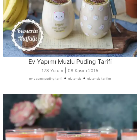
Ev Yapımı Muzlu Puding Tarifi
|
178 Yorum
08 Kasım 2015
•
•
ev yapımı puding tarifi
glutensiz
glutensiz tarifler