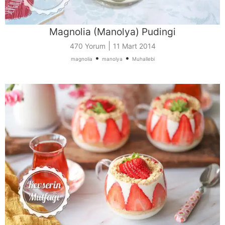
Magnolia (Manolya) Pudingi
|
470 Yorum
11 Mart 2014
•
•
magnolia
manolya
Muhallebi