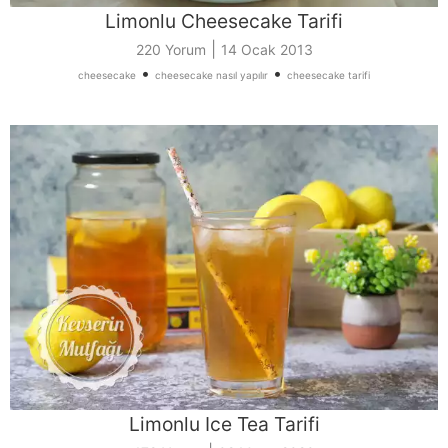
Limonlu Cheesecake Tarifi
|
220 Yorum
14 Ocak 2013
•
•
cheesecake
cheesecake nasıl yapılır
cheesecake tarifi
Limonlu Ice Tea Tarifi