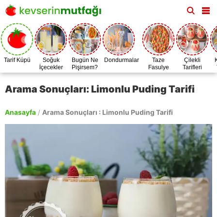
Tarif Küpü
Soğuk
Bugün Ne
Dondurmalar
Taze
Çilekli
İçecekler
Pişirsem?
Fasulye
Tarifleri
Zamanı
Arama Sonuçları: Limonlu Puding Tarifi
Anasayfa
/
Arama Sonuçları : Limonlu Puding Tarifi