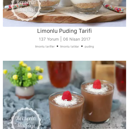
Limonlu Puding Tarifi
|
137 Yorum
06 Nisan 2017
•
•
limonlu tarifler
limonlu tatlılar
puding