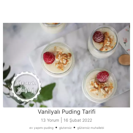
Vanilyalı Puding Tarifi
|
13 Yorum
16 Şubat 2022
•
•
ev yapımı puding
glutensiz
glütensiz muhallebi