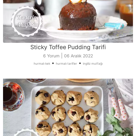
Sticky Toffee Pudding Tarifi
|
6 Yorum
06 Aralık 2022
•
•
hurmalı kek
hurmalı tarifler
ingiliz mutfağı