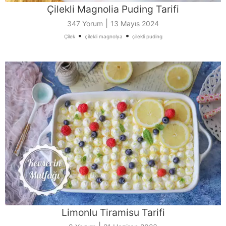
Çilekli Magnolia Puding Tarifi
|
347 Yorum
13 Mayıs 2024
•
•
Çilek
çilekli magnolya
çilekli puding
Limonlu Tiramisu Tarifi