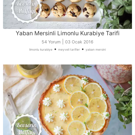
Yaban Mersinli Limonlu Kurabiye Tarifi
|
54 Yorum
03 Ocak 2016
•
•
limonlu kurabiye
meyveli tarifler
yaban mersini