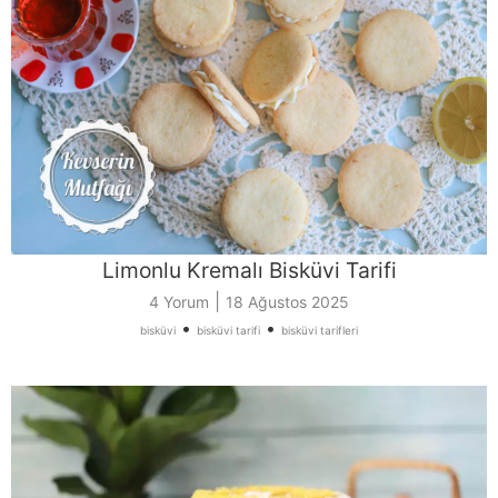
Limonlu Kremalı Bisküvi Tarifi
|
4 Yorum
18 Ağustos 2025
•
•
bisküvi
bisküvi tarifi
bisküvi tarifleri