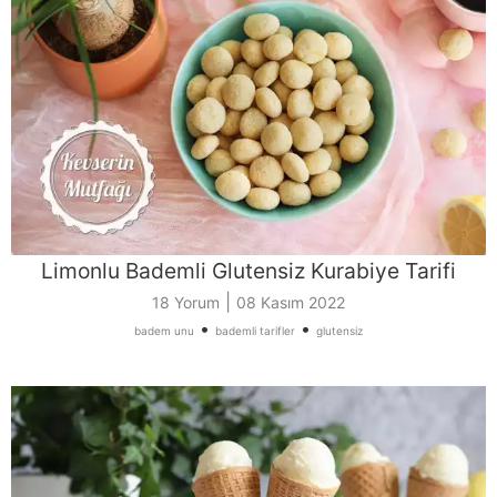
Limonlu Bademli Glutensiz Kurabiye Tarifi
|
18 Yorum
08 Kasım 2022
•
•
badem unu
bademli tarifler
glutensiz