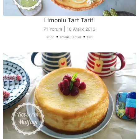
Limonlu Tart Tarifi
|
71 Yorum
10 Aralık 2013
•
•
limon
limonlu tarifler
tart