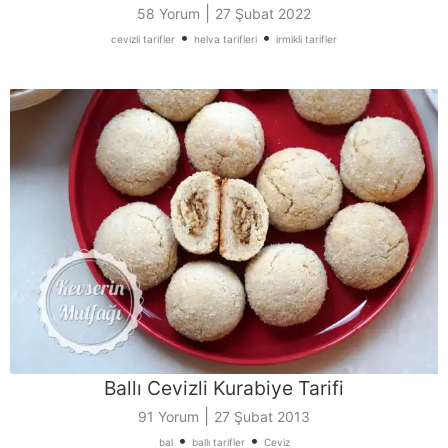
|
58 Yorum
27 Şubat 2022
•
•
cevizli tarifler
helva tarifleri
irmikli tarifler
Ballı Cevizli Kurabiye Tarifi
|
91 Yorum
27 Şubat 2013
•
•
bal
ballı tarifler
Ceviz