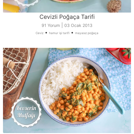
Cevizli Poğaça Tarifi
|
91 Yorum
03 Ocak 2013
•
•
Ceviz
hamur işi tarifi
mayasız poğaça