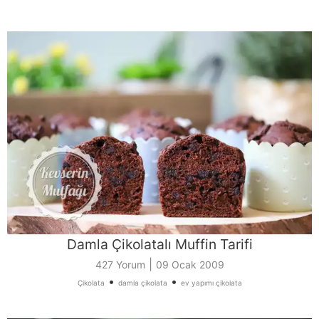
Damla Çikolatalı Muffin Tarifi
|
427 Yorum
09 Ocak 2009
•
•
Çikolata
damla çikolata
ev yapımı çikolata