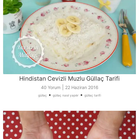
Hindistan Cevizli Muzlu Güllaç Tarifi
|
40 Yorum
22 Haziran 2016
•
•
güllaç
güllaç nasıl yapılır
güllaç tarifi