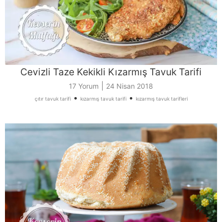
Cevizli Taze Kekikli Kızarmış Tavuk Tarifi
|
17 Yorum
24 Nisan 2018
•
•
çıtır tavuk tarifi
kızarmış tavuk tarifi
kızarmış tavuk tarifleri