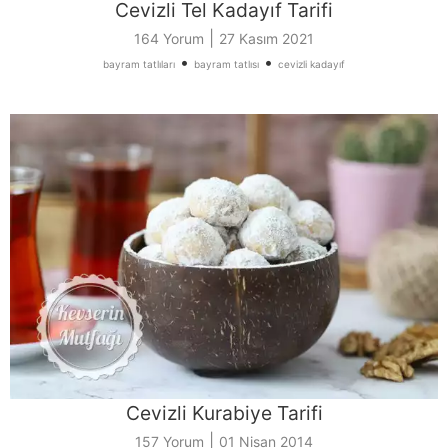
Cevizli Tel Kadayıf Tarifi
|
164 Yorum
27 Kasım 2021
•
•
bayram tatlıları
bayram tatlısı
cevizli kadayıf
Cevizli Kurabiye Tarifi
|
157 Yorum
01 Nisan 2014