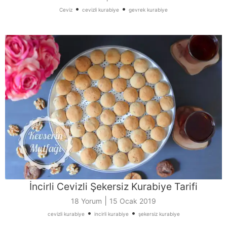
•
•
Ceviz
cevizli kurabiye
gevrek kurabiye
İncirli Cevizli Şekersiz Kurabiye Tarifi
|
18 Yorum
15 Ocak 2019
•
•
cevizli kurabiye
incirli kurabiye
şekersiz kurabiye