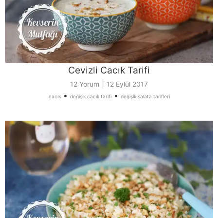
Cevizli Cacık Tarifi
|
12 Yorum
12 Eylül 2017
•
•
cacık
değişik cacık tarifi
değişik salata tarifleri