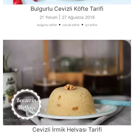
Bulgurlu Cevizli Köfte Tarifi
|
21 Yorum
27 Ağustos 2019
•
•
bulgurlu köfte
cevizli köfte
içli köfte
Cevizli İrmik Helvası Tarifi