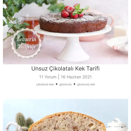
Unsuz Çikolatalı Kek Tarifi
|
11 Yorum
16 Haziran 2021
•
•
çikolatalı kek
glutensiz
glutensiz kek