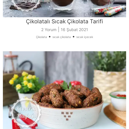
Çikolatalı Sıcak Çikolata Tarifi
|
2 Yorum
16 Şubat 2021
•
•
Çikolata
sıcak çikolata
sıcak içecek