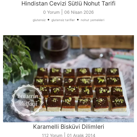
Hindistan Cevizi Sütlü Nohut Tarifi
|
0 Yorum
06 Nisan 2026
•
•
glutensiz
glutensiz tarifler
nohut yemekleri
Karamelli Bisküvi Dilimleri
|
112 Yorum
01 Aralık 2014