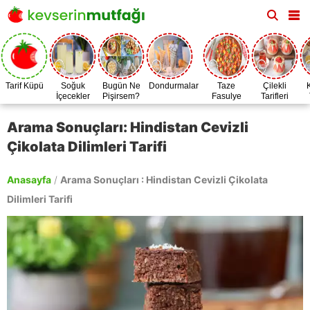
Tarif Küpü
Soğuk
Bugün Ne
Dondurmalar
Taze
Çilekli
İçecekler
Pişirsem?
Fasulye
Tarifleri
Zamanı
Arama Sonuçları: Hindistan Cevizli
Çikolata Dilimleri Tarifi
Anasayfa
/
Arama Sonuçları : Hindistan Cevizli Çikolata
Dilimleri Tarifi