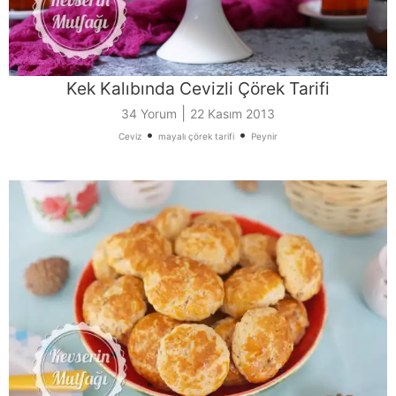
Kek Kalıbında Cevizli Çörek Tarifi
|
34 Yorum
22 Kasım 2013
•
•
Ceviz
mayalı çörek tarifi
Peynir