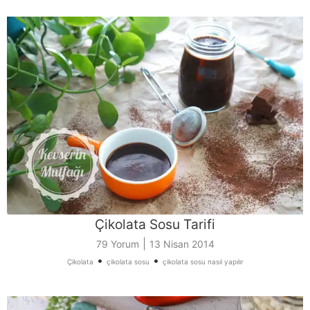
Çikolata Sosu Tarifi
|
79 Yorum
13 Nisan 2014
•
•
Çikolata
çikolata sosu
çikolata sosu nasıl yapılır