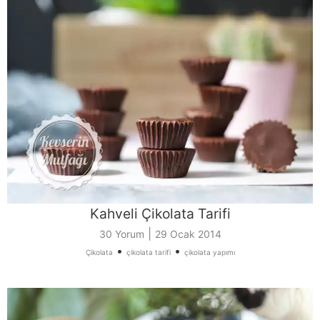
Kahveli Çikolata Tarifi
|
30 Yorum
29 Ocak 2014
•
•
Çikolata
çikolata tarifi
çikolata yapımı