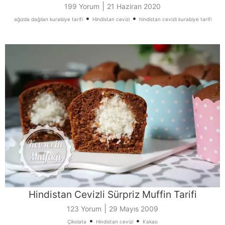
|
199 Yorum
21 Haziran 2020
•
•
ağızda dağılan kurabiye tarifi
Hindistan cevizi
hindistan cevizli kurabiye tarifi
Hindistan Cevizli Sürpriz Muffin Tarifi
|
123 Yorum
29 Mayıs 2009
•
•
Çikolata
Hindistan cevizi
Kakao