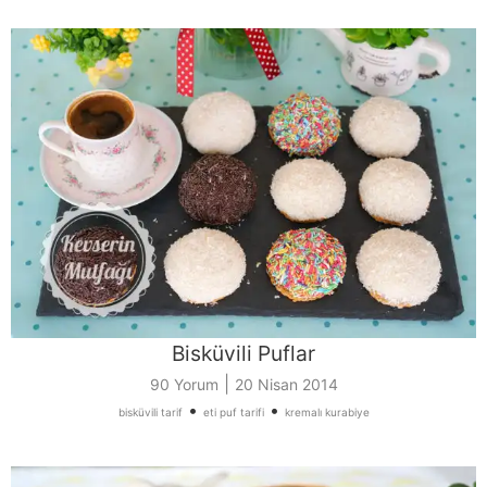
Bisküvili Puflar
|
90 Yorum
20 Nisan 2014
•
•
bisküvili tarif
eti puf tarifi
kremalı kurabiye