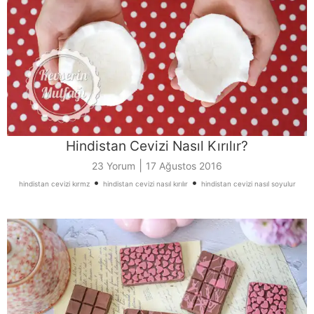
Hindistan Cevizi Nasıl Kırılır?
|
23 Yorum
17 Ağustos 2016
•
•
hindistan cevizi kırmz
hindistan cevizi nasıl kırılır
hindistan cevizi nasıl soyulur