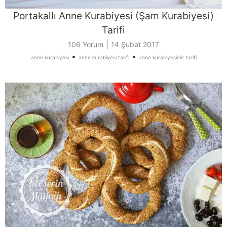
Portakallı Anne Kurabiyesi (Şam Kurabiyesi)
Tarifi
|
106 Yorum
14 Şubat 2017
•
•
anne kurabiyesi
anne kurabiyesi tarifi
anne kurabiyesinin tarifi