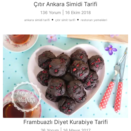
Çıtır Ankara Simidi Tarifi
|
136 Yorum
16 Ekim 2018
•
•
ankara simidi tarifi
çıtır simit tarifi
restoran yemekleri
Frambuazlı Diyet Kurabiye Tarifi
|
26 Yorum
16 Mayıs 2017