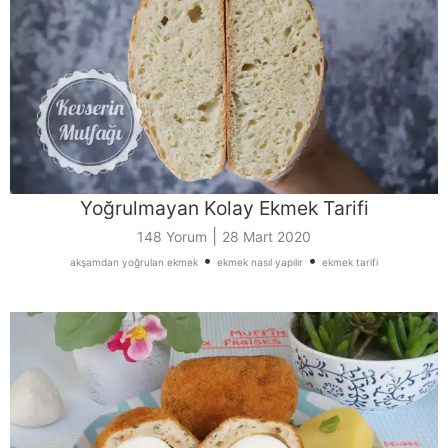
Yoğrulmayan Kolay Ekmek Tarifi
|
148 Yorum
28 Mart 2020
•
•
akşamdan yoğrulan ekmek
ekmek nasıl yapılır
ekmek tarifi