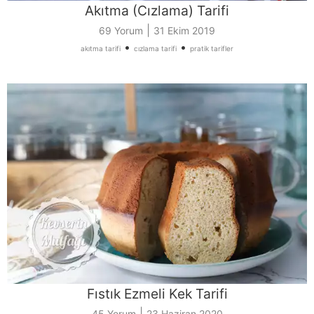
Akıtma (Cızlama) Tarifi
|
69 Yorum
31 Ekim 2019
•
•
akıtma tarifi
cızlama tarifi
pratik tarifler
Fıstık Ezmeli Kek Tarifi
|
45 Yorum
23 Haziran 2020