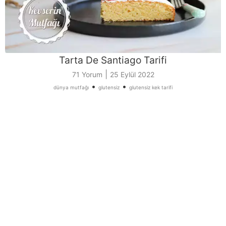
Tarta De Santiago Tarifi
|
71 Yorum
25 Eylül 2022
•
•
dünya mutfağı
glutensiz
glutensiz kek tarifi