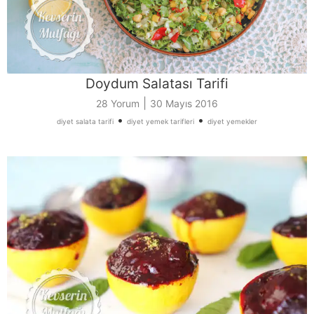
Doydum Salatası Tarifi
|
28 Yorum
30 Mayıs 2016
•
•
diyet salata tarifi
diyet yemek tarifleri
diyet yemekler