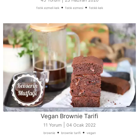
•
•
fıstık ezmeli kek
fıstık ezmesi
fıstıklı kek
Vegan Brownie Tarifi
|
11 Yorum
04 Ocak 2022
•
•
brownie
brownie tarifi
vegan