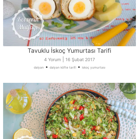
Tavuklu İskoç Yumurtası Tarifi
|
4 Yorum
16 Şubat 2017
•
•
dalyan
dalyan köfte tarifi
iskoç yumurtası