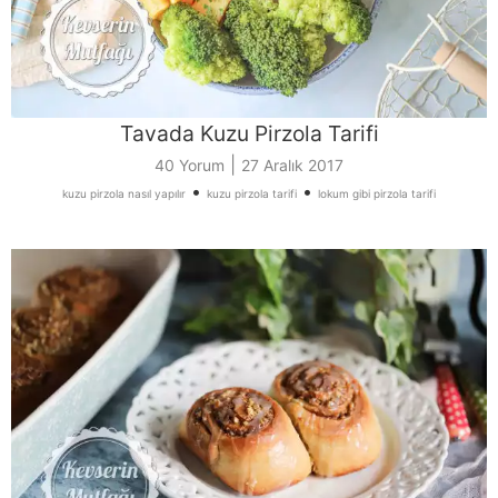
Tavada Kuzu Pirzola Tarifi
|
40 Yorum
27 Aralık 2017
•
•
kuzu pirzola nasıl yapılır
kuzu pirzola tarifi
lokum gibi pirzola tarifi