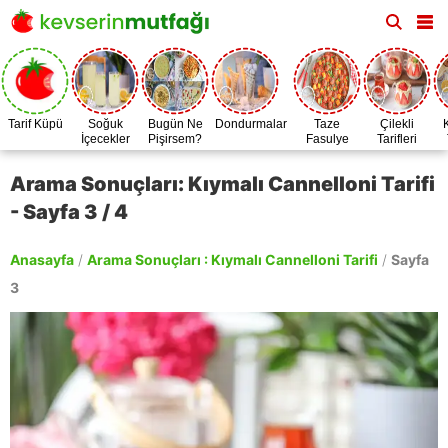
Tarif Küpü
Soğuk
Bugün Ne
Dondurmalar
Taze
Çilekli
İçecekler
Pişirsem?
Fasulye
Tarifleri
Zamanı
Arama Sonuçları: Kıymalı Cannelloni Tarifi
- Sayfa 3 / 4
Anasayfa
/
Arama Sonuçları : Kıymalı Cannelloni Tarifi
/
Sayfa
3