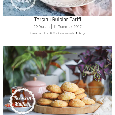
Tarçınlı Rulolar Tarifi
|
99 Yorum
11 Temmuz 2017
•
•
cinnamon roll tarifi
cinnamon rolls
tarçın