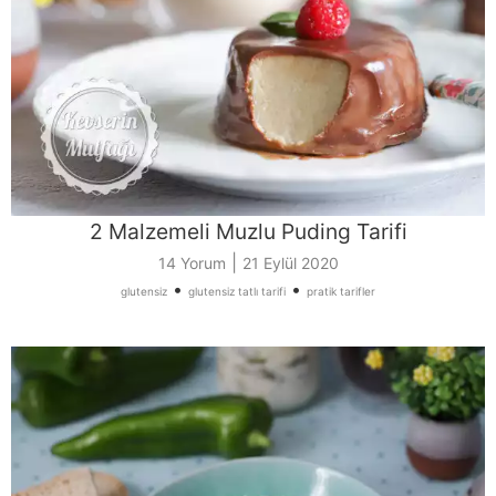
2 Malzemeli Muzlu Puding Tarifi
|
14 Yorum
21 Eylül 2020
•
•
glutensiz
glutensiz tatlı tarifi
pratik tarifler