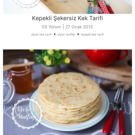
Kepekli Şekersiz Kek Tarifi
|
56 Yorum
27 Ocak 2015
•
•
diyet kek tarifi
diyet tarifler
kepekli kek tarifi