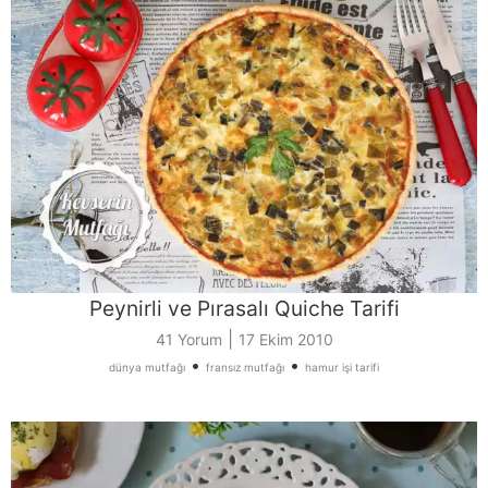
Peynirli ve Pırasalı Quiche Tarifi
|
41 Yorum
17 Ekim 2010
•
•
dünya mutfağı
fransız mutfağı
hamur işi tarifi