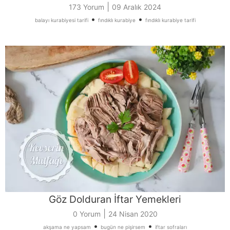
|
173 Yorum
09 Aralık 2024
•
•
balayı kurabiyesi tarifi
fındıklı kurabiye
fındıklı kurabiye tarifi
Göz Dolduran İftar Yemekleri
|
0 Yorum
24 Nisan 2020
•
•
akşama ne yapsam
bugün ne pişirsem
iftar sofraları