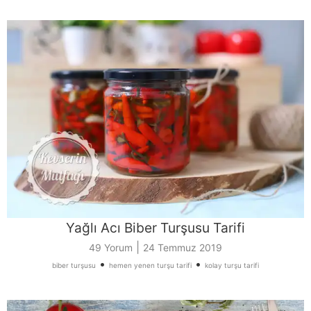
Yağlı Acı Biber Turşusu Tarifi
|
49 Yorum
24 Temmuz 2019
•
•
biber turşusu
hemen yenen turşu tarifi
kolay turşu tarifi