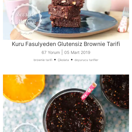
Kuru Fasulyeden Glutensiz Brownie Tarifi
|
67 Yorum
05 Mart 2019
•
•
brownie tarifi
Çikolata
doyurucu tarifler