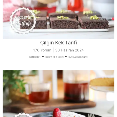
Çılgın Kek Tarifi
|
176 Yorum
30 Haziran 2024
•
•
karbonat
kolay kek tarifi
sütsüz kek tarifi