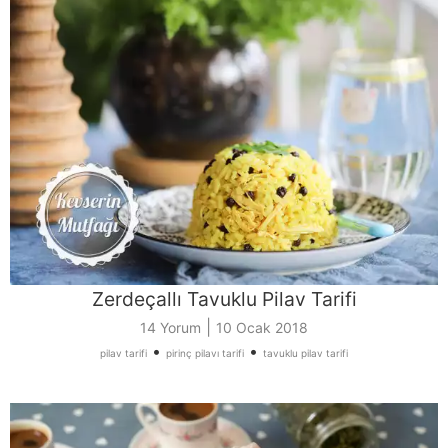
Zerdeçallı Tavuklu Pilav Tarifi
|
14 Yorum
10 Ocak 2018
•
•
pilav tarifi
pirinç pilavı tarifi
tavuklu pilav tarifi