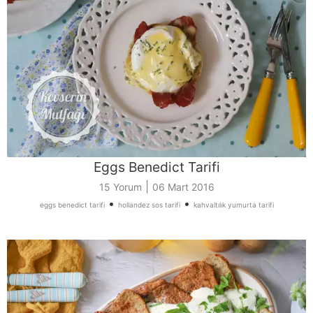
Eggs Benedict Tarifi
|
15 Yorum
06 Mart 2016
•
•
eggs benedict tarifi
hollandez sos tarifi
kahvaltılık yumurta tarifi