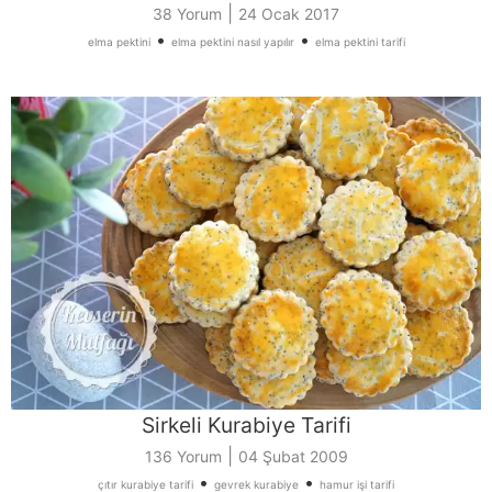
|
38 Yorum
24 Ocak 2017
•
•
elma pektini
elma pektini nasıl yapılır
elma pektini tarifi
Sirkeli Kurabiye Tarifi
|
136 Yorum
04 Şubat 2009
•
•
çıtır kurabiye tarifi
gevrek kurabiye
hamur işi tarifi