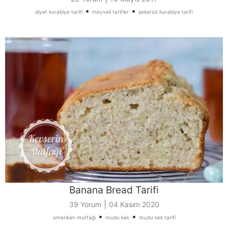
•
•
diyet kurabiye tarifi
meyveli tarifler
şekersiz kurabiye tarifi
Banana Bread Tarifi
|
39 Yorum
04 Kasım 2020
•
•
amerikan mutfağı
muzlu kek
muzlu kek tarifi