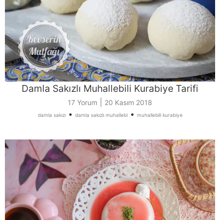
Damla Sakızlı Muhallebili Kurabiye Tarifi
|
17 Yorum
20 Kasım 2018
•
•
damla sakızı
damla sakızlı muhallebi
muhallebili kurabiye