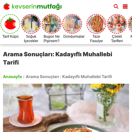
Tarif Küpü
Soğuk
Bugün Ne
Dondurmalar
Taze
Çilekli
İçecekler
Pişirsem?
Fasulye
Tarifleri
Zamanı
Arama Sonuçları: Kadayıflı Muhallebi
Tarifi
Anasayfa
/
Arama Sonuçları : Kadayıflı Muhallebi Tarifi