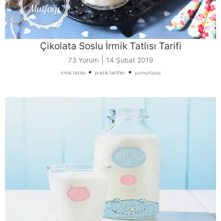
Çikolata Soslu İrmik Tatlısı Tarifi
|
73 Yorum
14 Şubat 2019
•
•
irmik tatlısı
pratik tarifler
yumurtasız