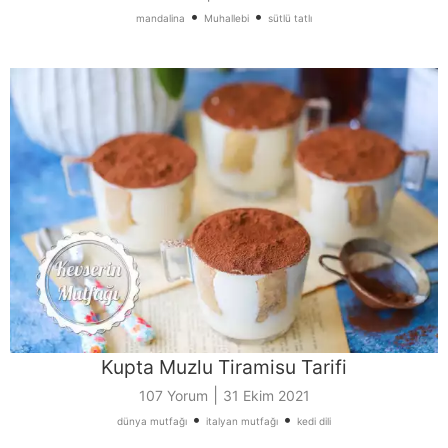
•
•
mandalina
Muhallebi
sütlü tatlı
Kupta Muzlu Tiramisu Tarifi
|
107 Yorum
31 Ekim 2021
•
•
dünya mutfağı
italyan mutfağı
kedi dili