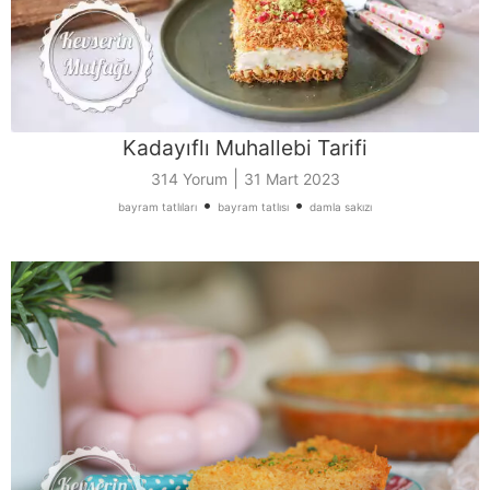
Kadayıflı Muhallebi Tarifi
|
314 Yorum
31 Mart 2023
•
•
bayram tatlıları
bayram tatlısı
damla sakızı