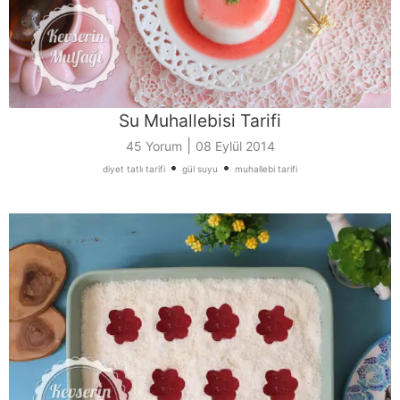
Su Muhallebisi Tarifi
|
45 Yorum
08 Eylül 2014
•
•
diyet tatlı tarifi
gül suyu
muhallebi tarifi