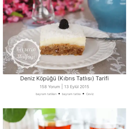
Deniz Köpüğü (Kıbrıs Tatlısı) Tarifi
|
158 Yorum
13 Eylül 2015
•
•
bayram tatlıları
bayram tatlısı
Ceviz