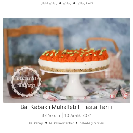
•
•
çilekli güllaç
güllaç
güllaç tarifi
Bal Kabaklı Muhallebili Pasta Tarifi
|
32 Yorum
10 Aralık 2021
•
•
bal kabağı
bal kabaklı tarifler
balkabağı tarifleri