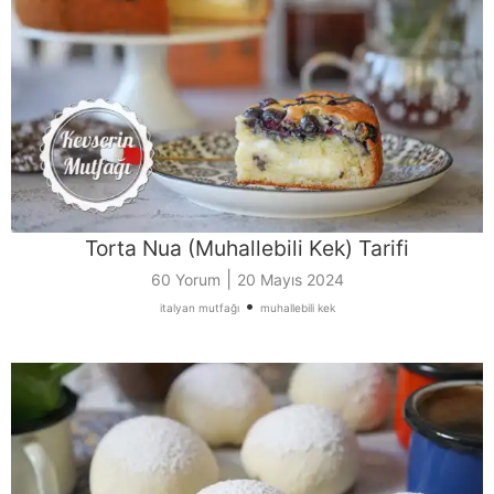
Torta Nua (Muhallebili Kek) Tarifi
|
60 Yorum
20 Mayıs 2024
•
italyan mutfağı
muhallebili kek