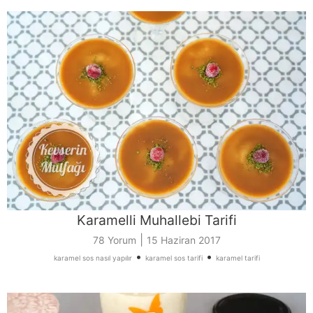
Karamelli Muhallebi Tarifi
|
78 Yorum
15 Haziran 2017
•
•
karamel sos nasıl yapılır
karamel sos tarifi
karamel tarifi