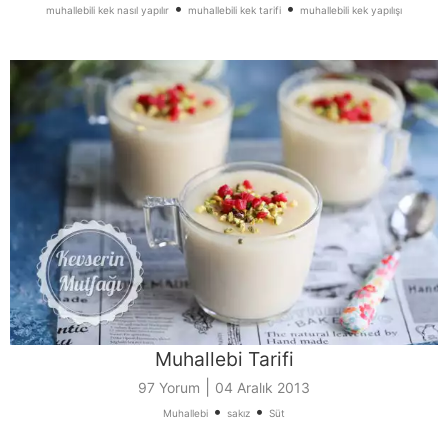
•
•
muhallebili kek nasıl yapılır
muhallebili kek tarifi
muhallebili kek yapılışı
Muhallebi Tarifi
|
97 Yorum
04 Aralık 2013
•
•
Muhallebi
sakız
Süt