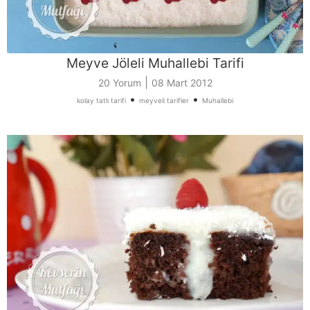
Meyve Jöleli Muhallebi Tarifi
|
20 Yorum
08 Mart 2012
•
•
kolay tatlı tarifi
meyveli tarifler
Muhallebi