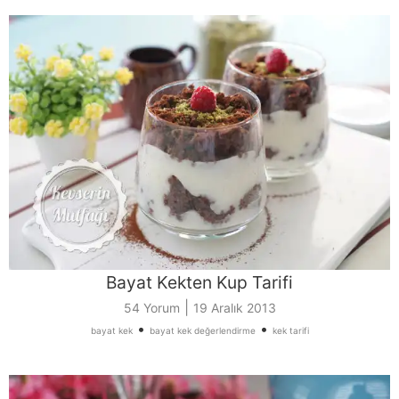
Bayat Kekten Kup Tarifi
|
54 Yorum
19 Aralık 2013
•
•
bayat kek
bayat kek değerlendirme
kek tarifi