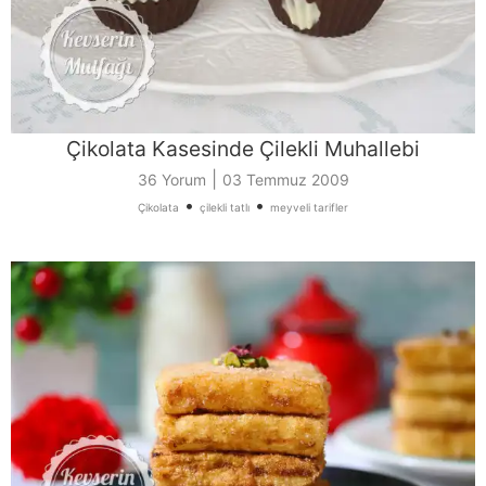
Çikolata Kasesinde Çilekli Muhallebi
|
36 Yorum
03 Temmuz 2009
•
•
Çikolata
çilekli tatlı
meyveli tarifler