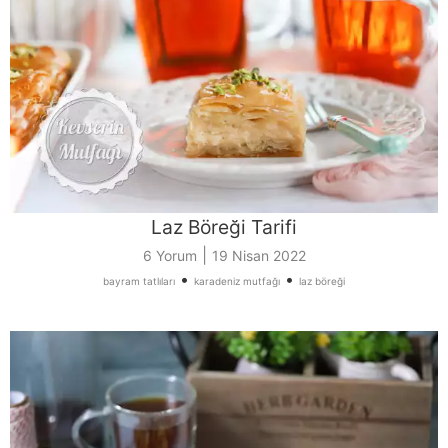
Laz Böreği Tarifi
|
6 Yorum
19 Nisan 2022
•
•
bayram tatlıları
karadeniz mutfağı
laz böreği