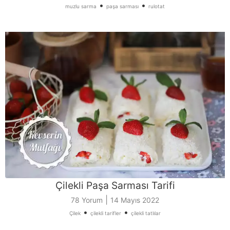
•
•
muzlu sarma
paşa sarması
rulotat
Çilekli Paşa Sarması Tarifi
|
78 Yorum
14 Mayıs 2022
•
•
Çilek
çilekli tarifler
çilekli tatlılar