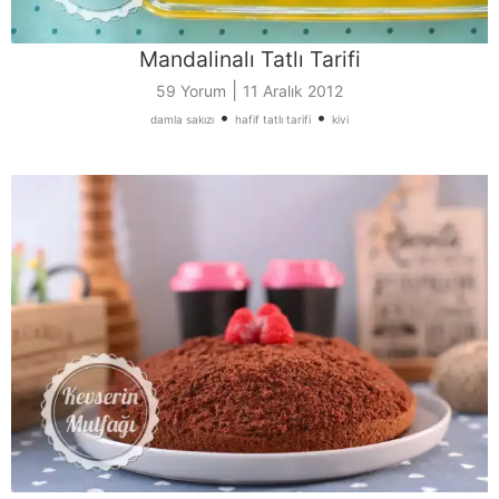
Mandalinalı Tatlı Tarifi
|
59 Yorum
11 Aralık 2012
•
•
damla sakızı
hafif tatlı tarifi
kivi