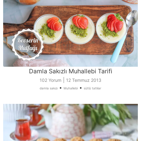
Damla Sakızlı Muhallebi Tarifi
|
102 Yorum
12 Temmuz 2013
•
•
damla sakızı
Muhallebi
sütlü tatlılar