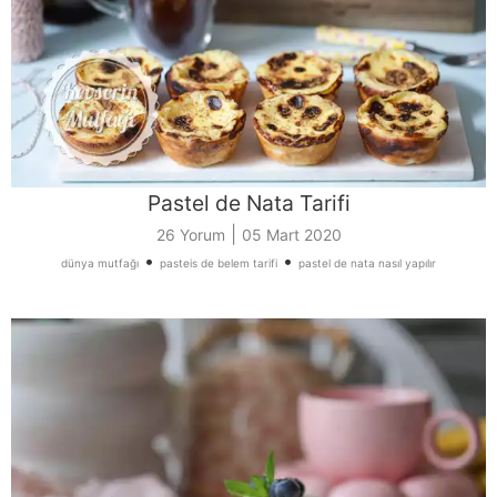
Pastel de Nata Tarifi
|
26 Yorum
05 Mart 2020
•
•
dünya mutfağı
pasteis de belem tarifi
pastel de nata nasıl yapılır