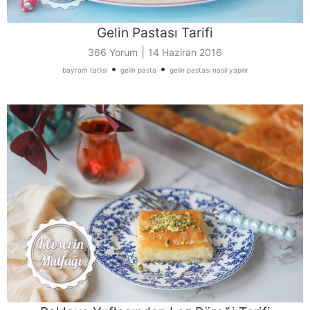
Gelin Pastası Tarifi
|
366 Yorum
14 Haziran 2016
•
•
bayram tatlısı
gelin pasta
gelin pastası nasıl yapılır