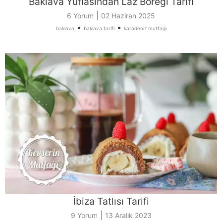
Baklava Yuflasından Laz Böreği Tarifi
|
6 Yorum
02 Haziran 2025
•
•
baklava
baklava tarifi
karadeniz mutfağı
İbiza Tatlısı Tarifi
|
9 Yorum
13 Aralık 2023