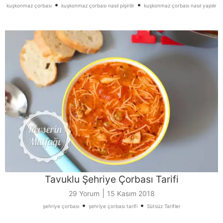
•
•
kuşkonmaz çorbası
kuşkonmaz çorbası nasıl pişirilir
kuşkonmaz çorbası nasıl yapılır
Tavuklu Şehriye Çorbası Tarifi
|
29 Yorum
15 Kasım 2018
•
•
şehriye çorbası
şehriye çorbası tarifi
Sütsüz Tarifler