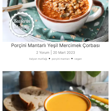
Porçini Mantarlı Yeşil Mercimek Çorbası
|
2 Yorum
20 Mart 2023
•
•
italyan mutfağı
porçini mantarı
vegan