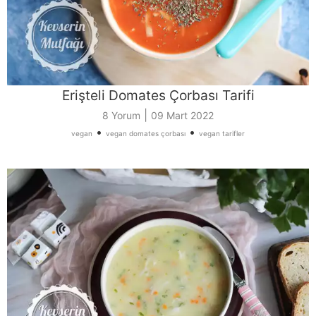
Erişteli Domates Çorbası Tarifi
|
8 Yorum
09 Mart 2022
•
•
vegan
vegan domates çorbası
vegan tarifler