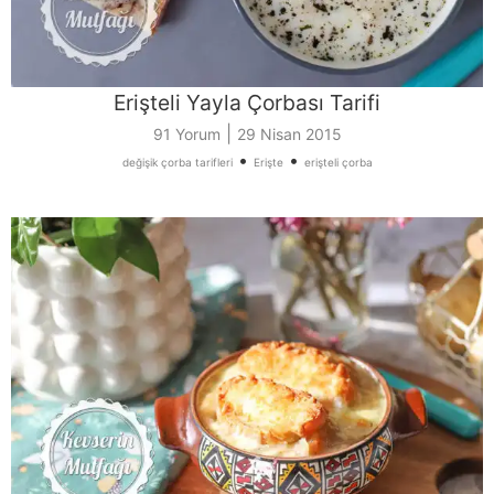
Erişteli Yayla Çorbası Tarifi
|
91 Yorum
29 Nisan 2015
•
•
değişik çorba tarifleri
Erişte
erişteli çorba