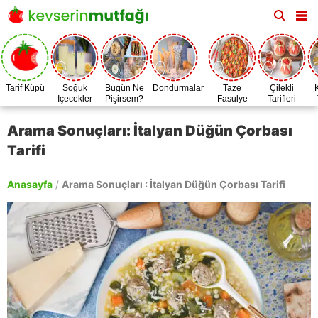
Tarif Küpü
Soğuk
Bugün Ne
Dondurmalar
Taze
Çilekli
İçecekler
Pişirsem?
Fasulye
Tarifleri
Zamanı
Arama Sonuçları: İtalyan Düğün Çorbası
Tarifi
Anasayfa
/
Arama Sonuçları : İtalyan Düğün Çorbası Tarifi