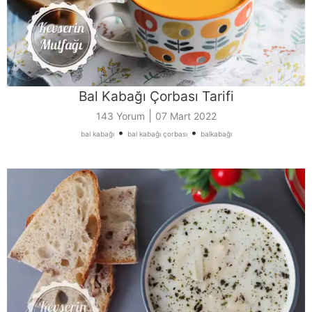
Bal Kabağı Çorbası Tarifi
|
143 Yorum
07 Mart 2022
•
•
bal kabağı
bal kabağı çorbası
balkabağı