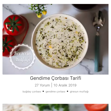
Gendime Çorbası Tarifi
|
27 Yorum
10 Aralık 2019
•
•
buğday çorbası
gendime çorbası
giresun mutfağı