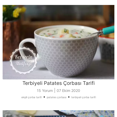
Terbiyeli Patates Çorbası Tarifi
|
15 Yorum
07 Ekim 2020
•
•
ekşili çorba tarifi
patates çorbası
terbiyeli çorba tarifi