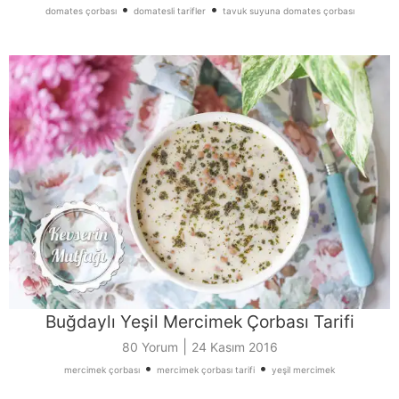
•
•
domates çorbası
domatesli tarifler
tavuk suyuna domates çorbası
Buğdaylı Yeşil Mercimek Çorbası Tarifi
|
80 Yorum
24 Kasım 2016
•
•
mercimek çorbası
mercimek çorbası tarifi
yeşil mercimek