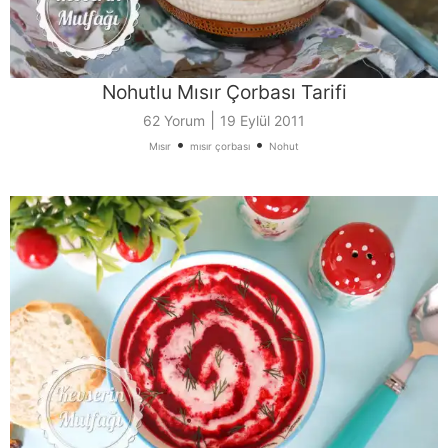
Nohutlu Mısır Çorbası Tarifi
|
62 Yorum
19 Eylül 2011
•
•
Mısır
mısır çorbası
Nohut