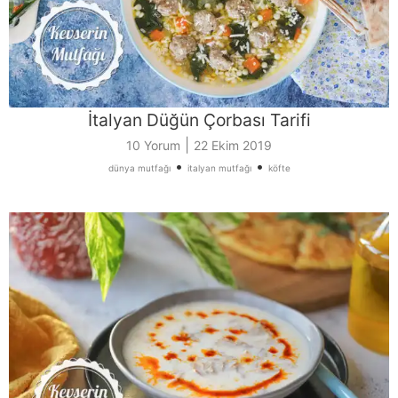
İtalyan Düğün Çorbası Tarifi
|
10 Yorum
22 Ekim 2019
•
•
dünya mutfağı
italyan mutfağı
köfte