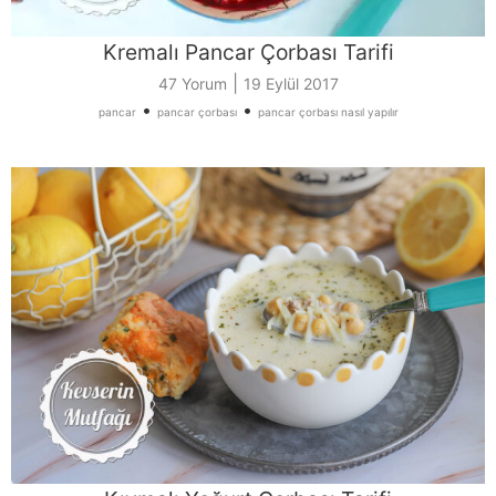
Kremalı Pancar Çorbası Tarifi
|
47 Yorum
19 Eylül 2017
•
•
pancar
pancar çorbası
pancar çorbası nasıl yapılır