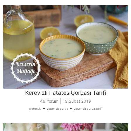
Kerevizli Patates Çorbası Tarifi
|
46 Yorum
19 Şubat 2019
•
•
glutensiz
glutensiz çorba
glutensiz çorba tarifi