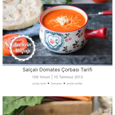
Salçalı Domates Çorbası Tarifi
|
106 Yorum
10 Temmuz 2013
•
•
çorba tarifi
Domates
pratik tarifler