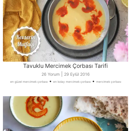
Tavuklu Mercimek Çorbası Tarifi
|
26 Yorum
29 Eylül 2016
•
•
en güzel mercimek çorbası
en kolay mercimek çorbası
mercimek çorbası