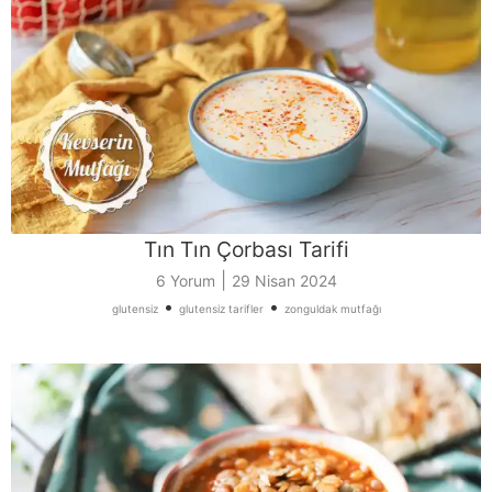
Tın Tın Çorbası Tarifi
|
6 Yorum
29 Nisan 2024
•
•
glutensiz
glutensiz tarifler
zonguldak mutfağı