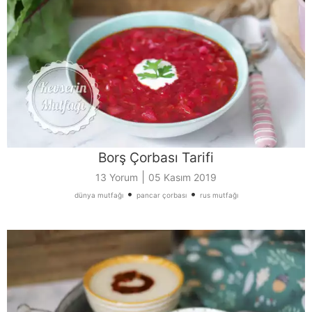
Borş Çorbası Tarifi
|
13 Yorum
05 Kasım 2019
•
•
dünya mutfağı
pancar çorbası
rus mutfağı