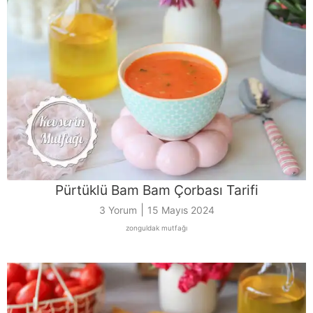
Pürtüklü Bam Bam Çorbası Tarifi
|
3 Yorum
15 Mayıs 2024
zonguldak mutfağı