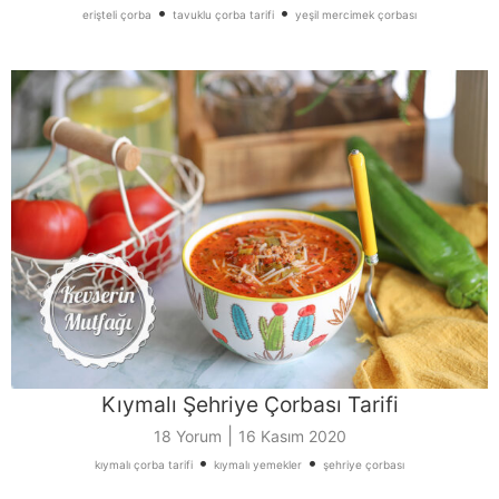
•
•
erişteli çorba
tavuklu çorba tarifi
yeşil mercimek çorbası
Kıymalı Şehriye Çorbası Tarifi
|
18 Yorum
16 Kasım 2020
•
•
kıymalı çorba tarifi
kıymalı yemekler
şehriye çorbası