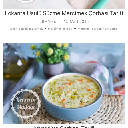
Lokanta Usulü Süzme Mercimek Çorbası Tarifi
|
299 Yorum
15 Mart 2015
•
•
lokanta usulü mercimek
mercimek çorbası
mercimek çorbası nasıl yapılır