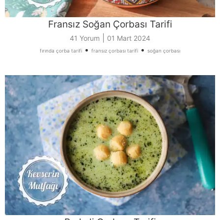
Fransız Soğan Çorbası Tarifi
|
41 Yorum
01 Mart 2024
•
•
fırında çorba tarifi
fransız çorbası tarifi
soğan çorbası