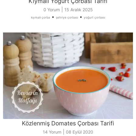
Kıymalı Yoğurt Çorbası Tarifi
|
0 Yorum
15 Aralık 2025
•
•
kıymalı çorba
şehriye çorbası
yoğurt çorbası
Közlenmiş Domates Çorbası Tarifi
|
14 Yorum
08 Eylül 2020