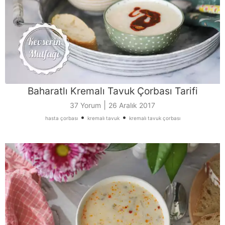
Baharatlı Kremalı Tavuk Çorbası Tarifi
|
37 Yorum
26 Aralık 2017
•
•
hasta çorbası
kremalı tavuk
kremalı tavuk çorbası