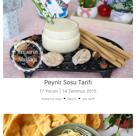
Peynir Sosu Tarifi
|
17 Yorum
14 Temmuz 2015
•
•
makarna sosu
Peynir
sos tarifi