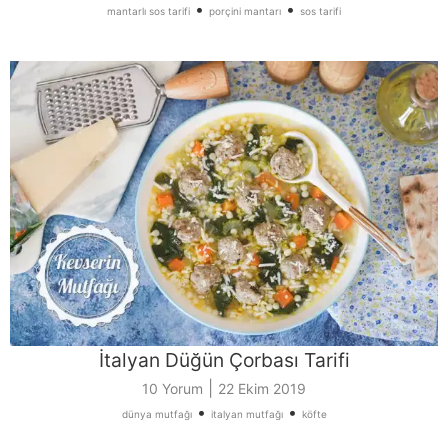
•
•
mantarlı sos tarifi
porçini mantarı
sos tarifi
İtalyan Düğün Çorbası Tarifi
|
10 Yorum
22 Ekim 2019
•
•
dünya mutfağı
italyan mutfağı
köfte