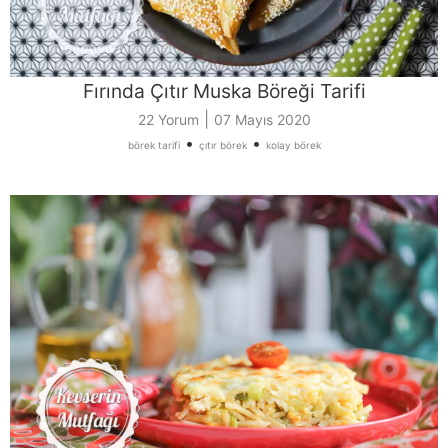
Fırında Çıtır Muska Böreği Tarifi
|
22 Yorum
07 Mayıs 2020
•
•
börek tarifi
çıtır börek
kolay börek