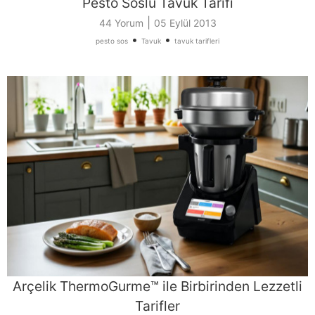
Pesto Soslu Tavuk Tarifi
|
44 Yorum
05 Eylül 2013
•
•
pesto sos
Tavuk
tavuk tarifleri
Arçelik ThermoGurme™ ile Birbirinden Lezzetli
Tarifler