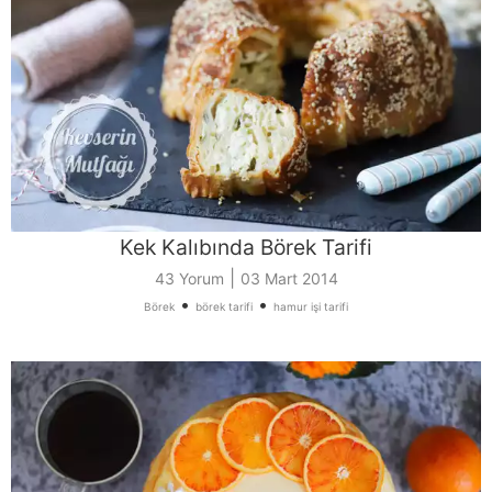
Kek Kalıbında Börek Tarifi
|
43 Yorum
03 Mart 2014
•
•
Börek
börek tarifi
hamur işi tarifi