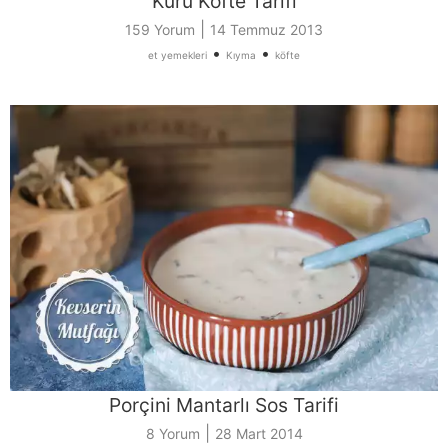
Kuru Köfte Tarifi
|
159 Yorum
14 Temmuz 2013
•
•
et yemekleri
Kıyma
köfte
Porçini Mantarlı Sos Tarifi
|
8 Yorum
28 Mart 2014