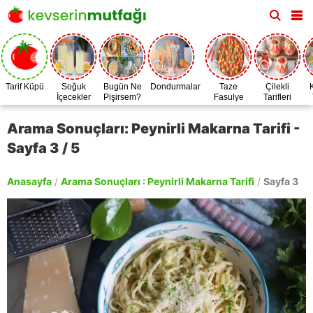
Tarif Küpü
Soğuk
Bugün Ne
Dondurmalar
Taze
Çilekli
İçecekler
Pişirsem?
Fasulye
Tarifleri
Zamanı
Arama Sonuçları: Peynirli Makarna Tarifi -
Sayfa 3 / 5
Anasayfa
/
Arama Sonuçları : Peynirli Makarna Tarifi
/
Sayfa 3