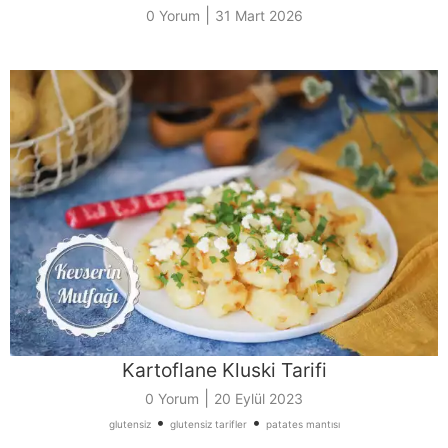
|
0 Yorum
31 Mart 2026
Kartoflane Kluski Tarifi
|
0 Yorum
20 Eylül 2023
•
•
glutensiz
glutensiz tarifler
patates mantısı