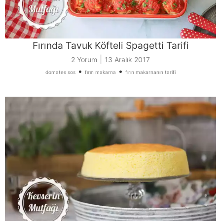
Fırında Tavuk Köfteli Spagetti Tarifi
|
2 Yorum
13 Aralık 2017
•
•
domates sos
fırın makarna
fırın makarnanın tarifi