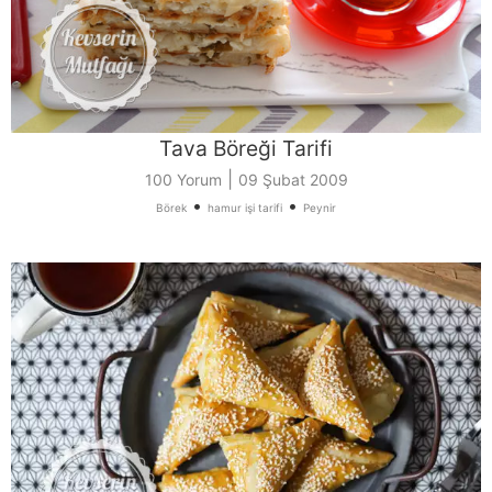
Tava Böreği Tarifi
|
100 Yorum
09 Şubat 2009
•
•
Börek
hamur işi tarifi
Peynir