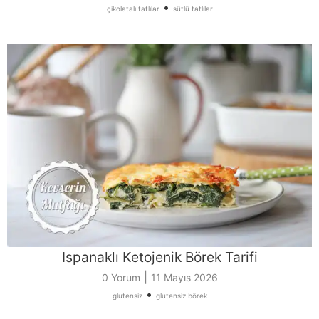
•
çikolatalı tatlılar
sütlü tatlılar
Ispanaklı Ketojenik Börek Tarifi
|
0 Yorum
11 Mayıs 2026
•
glutensiz
glutensiz börek