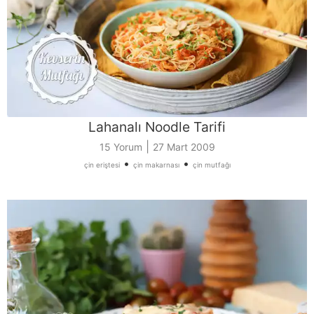
Lahanalı Noodle Tarifi
|
15 Yorum
27 Mart 2009
•
•
çin eriştesi
çin makarnası
çin mutfağı