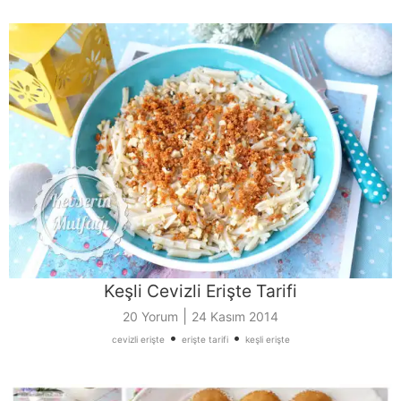
Keşli Cevizli Erişte Tarifi
|
20 Yorum
24 Kasım 2014
•
•
cevizli erişte
erişte tarifi
keşli erişte