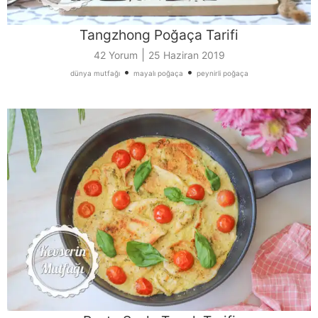
Tangzhong Poğaça Tarifi
|
42 Yorum
25 Haziran 2019
•
•
dünya mutfağı
mayalı poğaça
peynirli poğaça