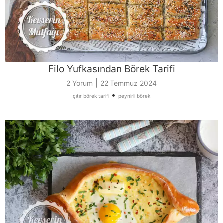
Filo Yufkasından Börek Tarifi
|
2 Yorum
22 Temmuz 2024
•
çıtır börek tarifi
peynirli börek