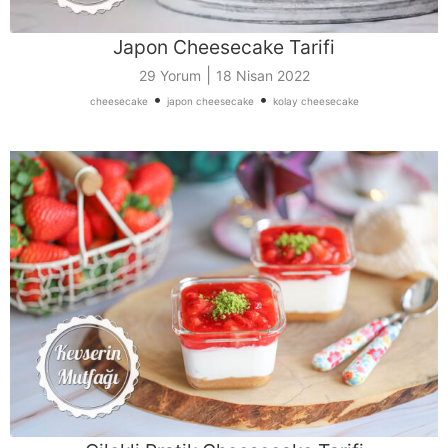
Japon Cheesecake Tarifi
|
29 Yorum
18 Nisan 2022
•
•
cheesecake
japon cheesecake
kolay cheesecake