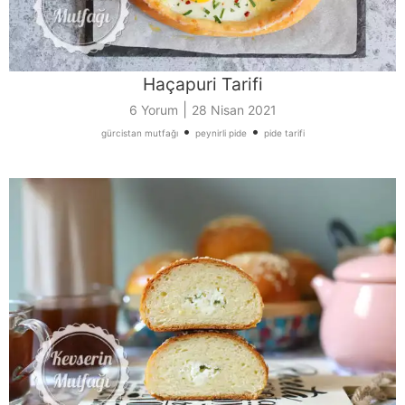
Haçapuri Tarifi
|
6 Yorum
28 Nisan 2021
•
•
gürcistan mutfağı
peynirli pide
pide tarifi