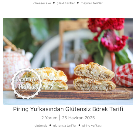
•
•
cheesecake
çilekli tarifler
meyveli tarifler
Pirinç Yufkasından Glütensiz Börek Tarifi
|
2 Yorum
25 Haziran 2025
•
•
glutensiz
glutensiz tarifler
pirinç yufkası