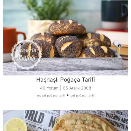
Haşhaşlı Poğaça Tarifi
|
46 Yorum
05 Aralık 2008
•
mayalı poğaça tarifi
puf poğaça tarifi