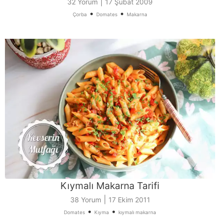
|
32 Yorum
17 Şubat 2009
•
•
Çorba
Domates
Makarna
Kıymalı Makarna Tarifi
|
38 Yorum
17 Ekim 2011
•
•
Domates
Kıyma
kıymalı makarna