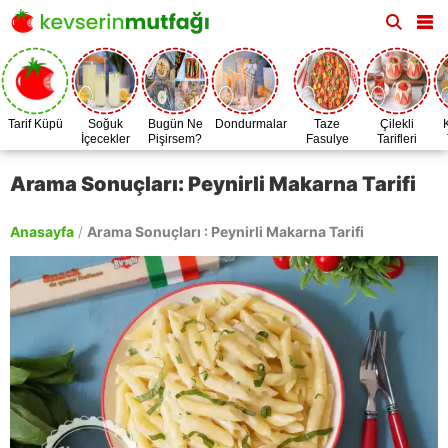
Tarif Küpü
Soğuk
Bugün Ne
Dondurmalar
Taze
Çilekli
İçecekler
Pişirsem?
Fasulye
Tarifleri
Zamanı
Arama Sonuçları: Peynirli Makarna Tarifi
Anasayfa
/
Arama Sonuçları : Peynirli Makarna Tarifi