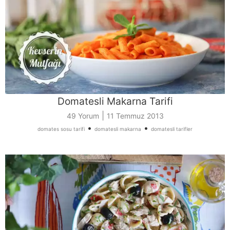
Domatesli Makarna Tarifi
|
49 Yorum
11 Temmuz 2013
•
•
domates sosu tarifi
domatesli makarna
domatesli tarifler