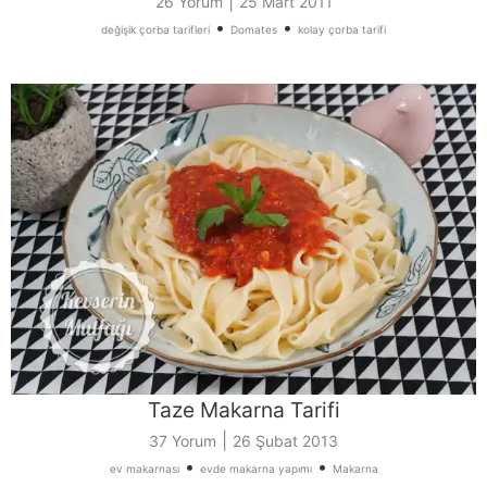
|
26 Yorum
25 Mart 2011
•
•
değişik çorba tarifleri
Domates
kolay çorba tarifi
Taze Makarna Tarifi
|
37 Yorum
26 Şubat 2013
•
•
ev makarnası
evde makarna yapımı
Makarna