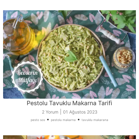
Pestolu Tavuklu Makarna Tarifi
|
2 Yorum
01 Ağustos 2023
•
•
pesto sos
pestolu makarna
tavuklu makarana