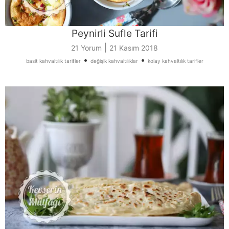
Peynirli Sufle Tarifi
|
21 Yorum
21 Kasım 2018
•
•
basit kahvaltılık tarifler
değişik kahvaltılıklar
kolay kahvaltılık tarifler