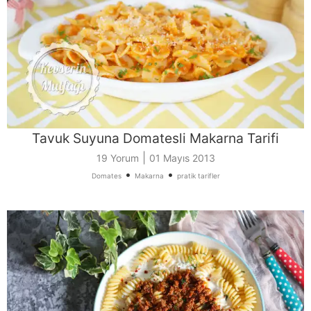
Tavuk Suyuna Domatesli Makarna Tarifi
|
19 Yorum
01 Mayıs 2013
•
•
Domates
Makarna
pratik tarifler