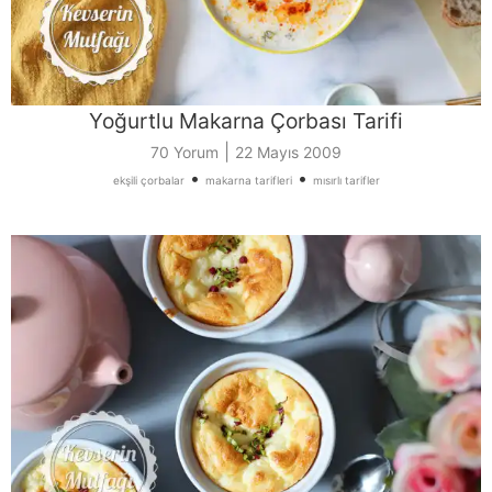
Yoğurtlu Makarna Çorbası Tarifi
|
70 Yorum
22 Mayıs 2009
•
•
ekşili çorbalar
makarna tarifleri
mısırlı tarifler