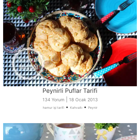
Peynirli Puflar Tarifi
|
134 Yorum
18 Ocak 2013
•
•
hamur işi tarifi
Kahvaltı
Peynir