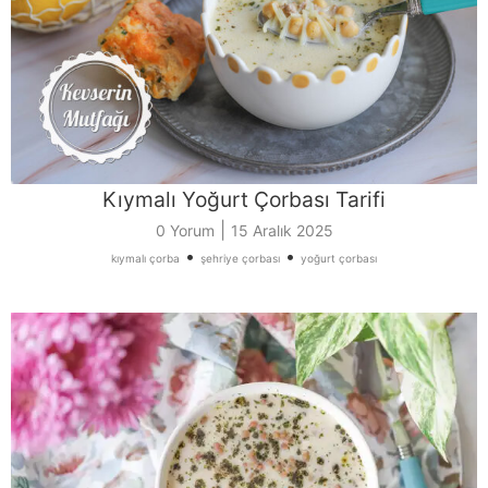
Kıymalı Yoğurt Çorbası Tarifi
|
0 Yorum
15 Aralık 2025
•
•
kıymalı çorba
şehriye çorbası
yoğurt çorbası