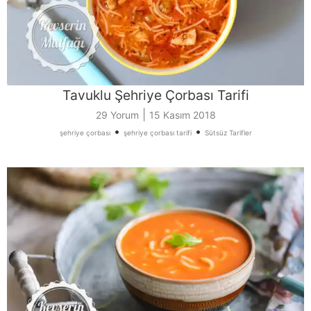
Tavuklu Şehriye Çorbası Tarifi
|
29 Yorum
15 Kasım 2018
•
•
şehriye çorbası
şehriye çorbası tarifi
Sütsüz Tarifler