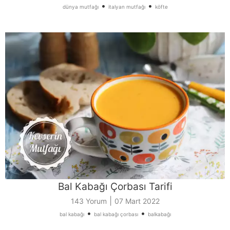
•
•
dünya mutfağı
italyan mutfağı
köfte
Bal Kabağı Çorbası Tarifi
|
143 Yorum
07 Mart 2022
•
•
bal kabağı
bal kabağı çorbası
balkabağı