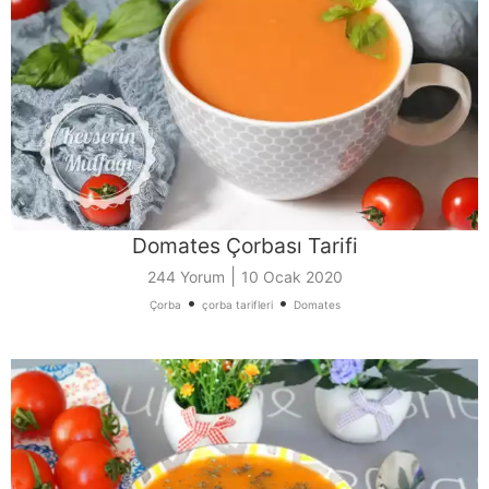
Domates Çorbası Tarifi
|
244 Yorum
10 Ocak 2020
•
•
Çorba
çorba tarifleri
Domates