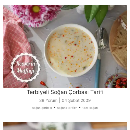
Terbiyeli Soğan Çorbası Tarifi
|
38 Yorum
04 Şubat 2009
•
•
soğan çorbası
soğanlı tarifler
taze soğan