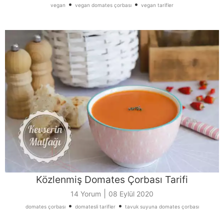
•
•
vegan
vegan domates çorbası
vegan tarifler
Közlenmiş Domates Çorbası Tarifi
|
14 Yorum
08 Eylül 2020
•
•
domates çorbası
domatesli tarifler
tavuk suyuna domates çorbası