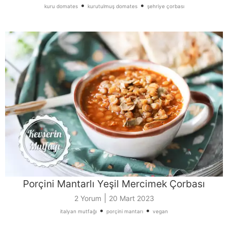
•
•
kuru domates
kurutulmuş domates
şehriye çorbası
Porçini Mantarlı Yeşil Mercimek Çorbası
|
2 Yorum
20 Mart 2023
•
•
italyan mutfağı
porçini mantarı
vegan