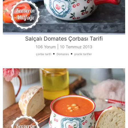
Salçalı Domates Çorbası Tarifi
|
106 Yorum
10 Temmuz 2013
•
•
çorba tarifi
Domates
pratik tarifler