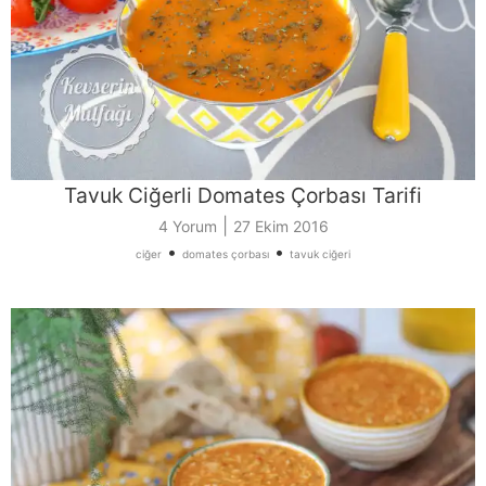
Tavuk Ciğerli Domates Çorbası Tarifi
|
4 Yorum
27 Ekim 2016
•
•
ciğer
domates çorbası
tavuk ciğeri