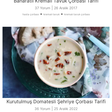
Baharatlı Kremalı Tavuk Çorbası Tarifi
|
37 Yorum
26 Aralık 2017
•
•
hasta çorbası
kremalı tavuk
kremalı tavuk çorbası
Kurutulmuş Domatesli Şehriye Çorbası Tarifi
|
36 Yorum
25 Aralık 2022