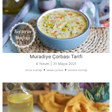
Muradiye Çorbası Tarifi
|
4 Yorum
31 Mayıs 2021
•
•
bursa mutfağı
kabak çorbası
osmanlı mutfağı