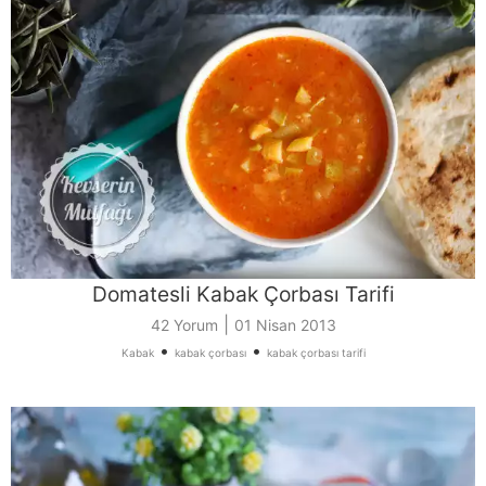
Domatesli Kabak Çorbası Tarifi
|
42 Yorum
01 Nisan 2013
•
•
Kabak
kabak çorbası
kabak çorbası tarifi