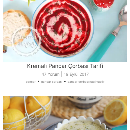
Kremalı Pancar Çorbası Tarifi
|
47 Yorum
19 Eylül 2017
•
•
pancar
pancar çorbası
pancar çorbası nasıl yapılır