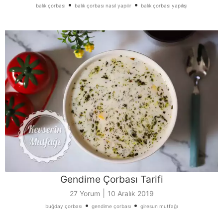
•
•
balık çorbası
balık çorbası nasıl yapılır
balık çorbası yapılışı
Gendime Çorbası Tarifi
|
27 Yorum
10 Aralık 2019
•
•
buğday çorbası
gendime çorbası
giresun mutfağı