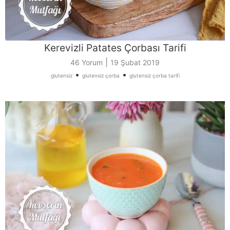
Kerevizli Patates Çorbası Tarifi
|
46 Yorum
19 Şubat 2019
•
•
glutensiz
glutensiz çorba
glutensiz çorba tarifi