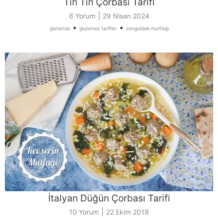
Tın Tın Çorbası Tarifi
|
6 Yorum
29 Nisan 2024
•
•
glutensiz
glutensiz tarifler
zonguldak mutfağı
İtalyan Düğün Çorbası Tarifi
|
10 Yorum
22 Ekim 2019