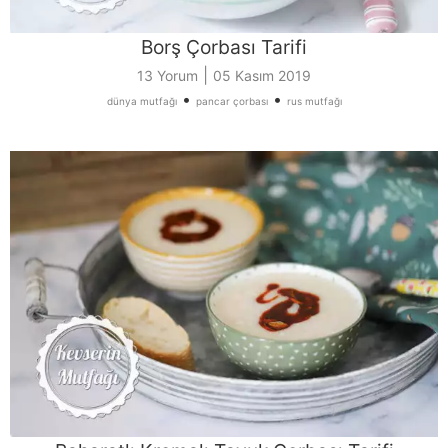
Borş Çorbası Tarifi
|
13 Yorum
05 Kasım 2019
•
•
dünya mutfağı
pancar çorbası
rus mutfağı