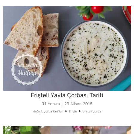
Erişteli Yayla Çorbası Tarifi
|
91 Yorum
29 Nisan 2015
•
•
değişik çorba tarifleri
Erişte
erişteli çorba