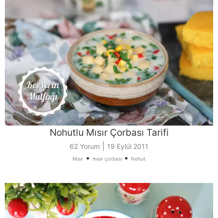
Nohutlu Mısır Çorbası Tarifi
|
62 Yorum
19 Eylül 2011
•
•
Mısır
mısır çorbası
Nohut