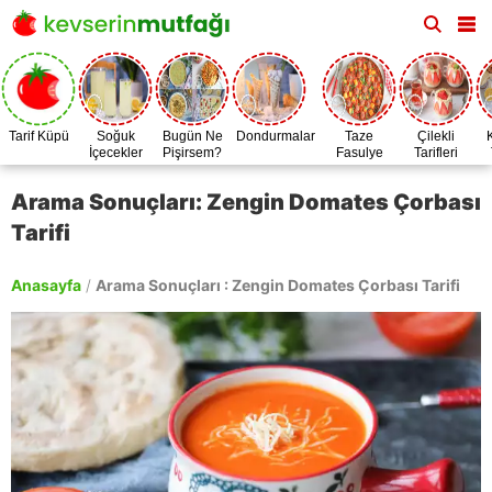
Tarif Küpü
Soğuk
Bugün Ne
Dondurmalar
Taze
Çilekli
İçecekler
Pişirsem?
Fasulye
Tarifleri
Zamanı
Arama Sonuçları: Zengin Domates Çorbası
Tarifi
Anasayfa
/
Arama Sonuçları : Zengin Domates Çorbası Tarifi