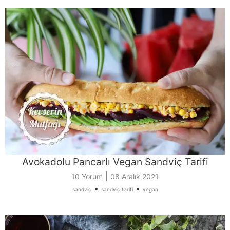
Avokadolu Pancarlı Vegan Sandviç Tarifi
|
10 Yorum
08 Aralık 2021
•
•
sandviç
sandviç tarifi
vegan