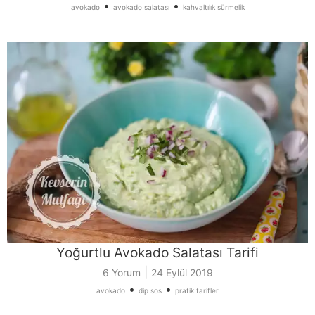
•
•
avokado
avokado salatası
kahvaltılık sürmelik
Yoğurtlu Avokado Salatası Tarifi
|
6 Yorum
24 Eylül 2019
•
•
avokado
dip sos
pratik tarifler