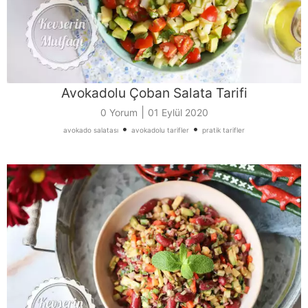
Avokadolu Çoban Salata Tarifi
|
0 Yorum
01 Eylül 2020
•
•
avokado salatası
avokadolu tarifler
pratik tarifler