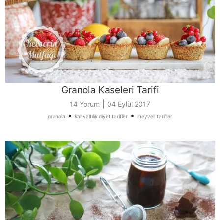
Granola Kaseleri Tarifi
|
14 Yorum
04 Eylül 2017
•
•
granola
kahvaltılık diyet tarifler
meyveli tarifler