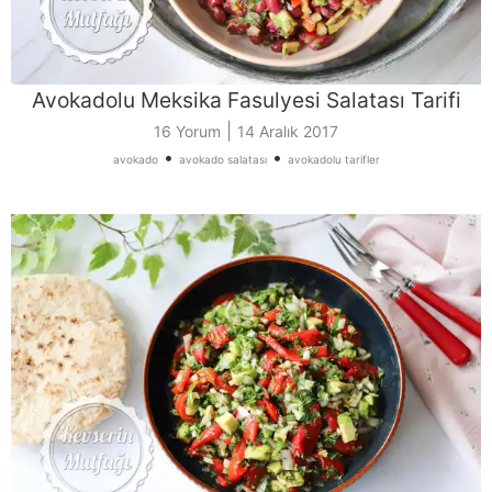
Avokadolu Meksika Fasulyesi Salatası Tarifi
|
16 Yorum
14 Aralık 2017
•
•
avokado
avokado salatası
avokadolu tarifler