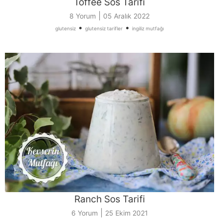
Toffee Sos Tarifi
|
8 Yorum
05 Aralık 2022
•
•
glutensiz
glutensiz tarifler
ingiliz mutfağı
Ranch Sos Tarifi
|
6 Yorum
25 Ekim 2021