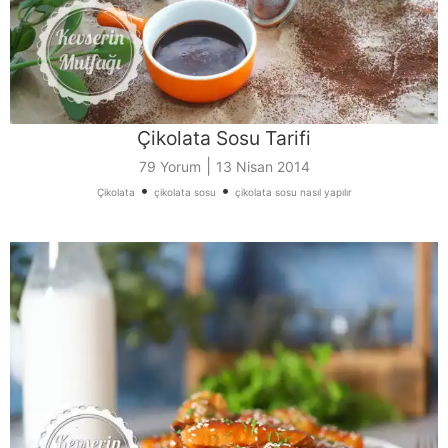
Çikolata Sosu Tarifi
|
79 Yorum
13 Nisan 2014
•
•
Çikolata
çikolata sosu
çikolata sosu nasıl yapılır