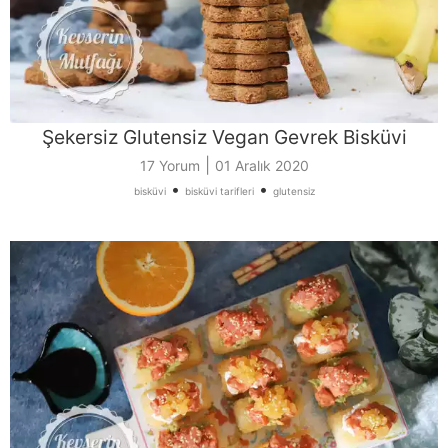
Şekersiz Glutensiz Vegan Gevrek Bisküvi
|
17 Yorum
01 Aralık 2020
•
•
bisküvi
bisküvi tarifleri
glutensiz