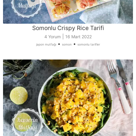
Somonlu Crispy Rice Tarifi
|
4 Yorum
16 Mart 2022
•
•
japon mutfağı
somon
somonlu tarifler