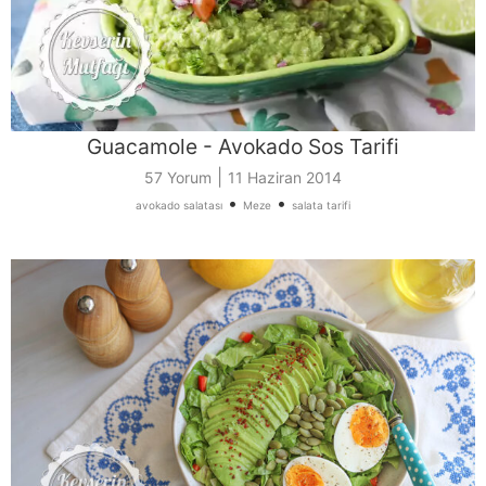
Guacamole - Avokado Sos Tarifi
|
57 Yorum
11 Haziran 2014
•
•
avokado salatası
Meze
salata tarifi