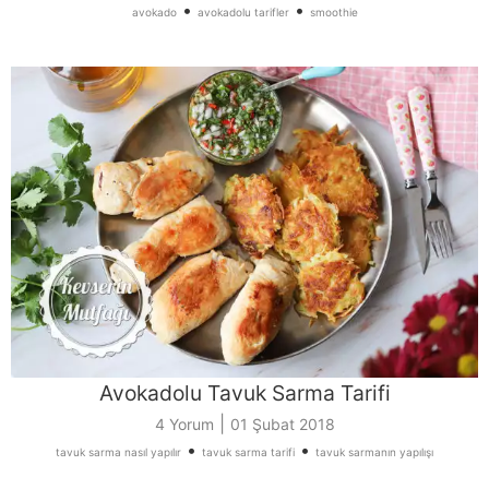
•
•
avokado
avokadolu tarifler
smoothie
Avokadolu Tavuk Sarma Tarifi
|
4 Yorum
01 Şubat 2018
•
•
tavuk sarma nasıl yapılır
tavuk sarma tarifi
tavuk sarmanın yapılışı