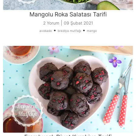
Mangolu Roka Salatası Tarifi
|
2 Yorum
09 Şubat 2021
•
•
avokado
brezilya mutfağı
mango