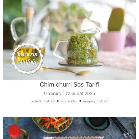
Chimichurri Sos Tarifi
|
0 Yorum
12 Şubat 2025
•
•
arjantin mutfağı
sos tarifleri
uruguay mutfağı