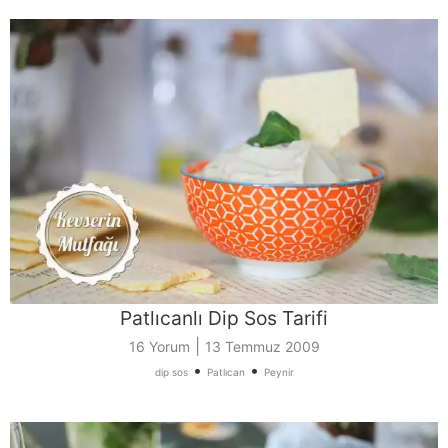
Patlıcanlı Dip Sos Tarifi
|
16 Yorum
13 Temmuz 2009
•
•
dip sos
Patlıcan
Peynir