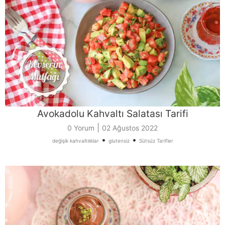
Avokadolu Kahvaltı Salatası Tarifi
|
0 Yorum
02 Ağustos 2022
•
•
değişik kahvaltılıklar
glutensiz
Sütsüz Tarifler