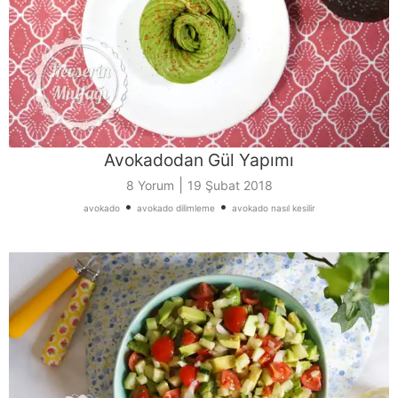
Avokadodan Gül Yapımı
|
8 Yorum
19 Şubat 2018
•
•
avokado
avokado dilimleme
avokado nasıl kesilir