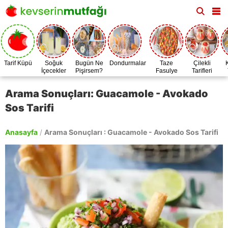
Tarif Küpü
Soğuk
Bugün Ne
Dondurmalar
Taze
Çilekli
İçecekler
Pişirsem?
Fasulye
Tarifleri
Zamanı
Arama Sonuçları: Guacamole - Avokado
Sos Tarifi
Anasayfa
/
Arama Sonuçları : Guacamole - Avokado Sos Tarifi