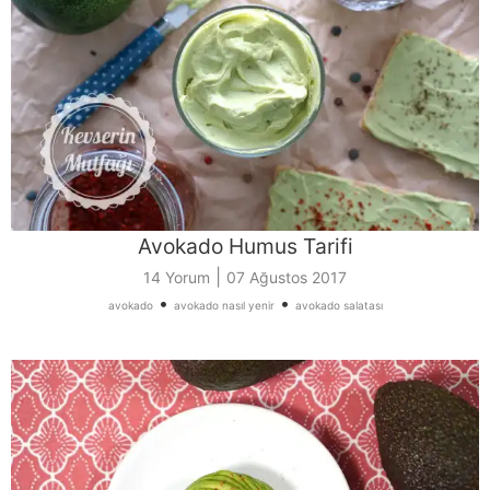
Avokado Humus Tarifi
|
14 Yorum
07 Ağustos 2017
•
•
avokado
avokado nasıl yenir
avokado salatası