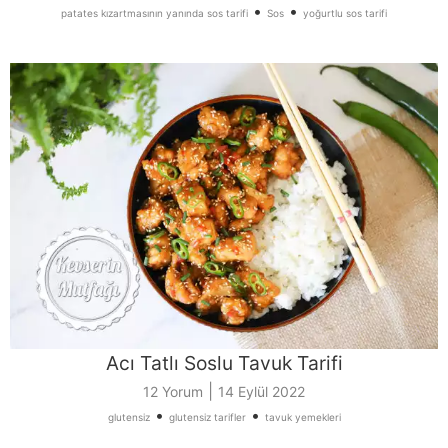
•
•
patates kızartmasının yanında sos tarifi
Sos
yoğurtlu sos tarifi
Acı Tatlı Soslu Tavuk Tarifi
|
12 Yorum
14 Eylül 2022
•
•
glutensiz
glutensiz tarifler
tavuk yemekleri