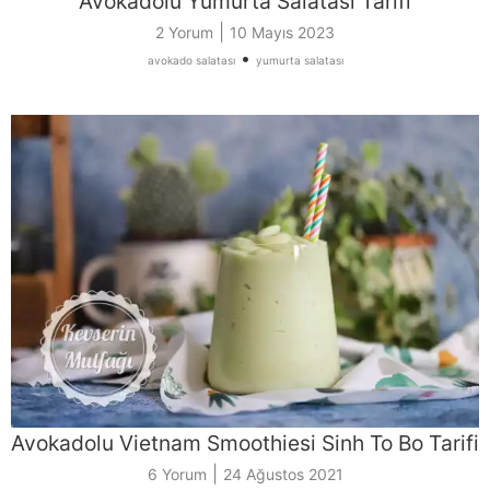
Avokadolu Yumurta Salatası Tarifi
|
2 Yorum
10 Mayıs 2023
•
avokado salatası
yumurta salatası
Avokadolu Vietnam Smoothiesi Sinh To Bo Tarifi
|
6 Yorum
24 Ağustos 2021