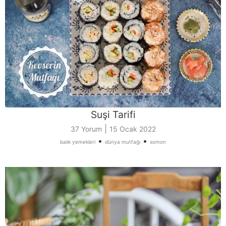
Suşi Tarifi
|
37 Yorum
15 Ocak 2022
•
•
balık yemekleri
dünya mutfağı
somon