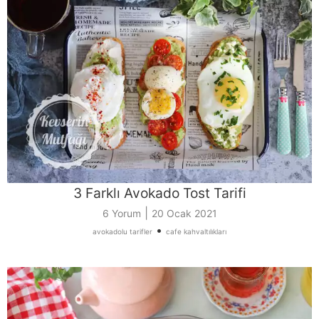
3 Farklı Avokado Tost Tarifi
|
6 Yorum
20 Ocak 2021
•
avokadolu tarifler
cafe kahvaltılıkları