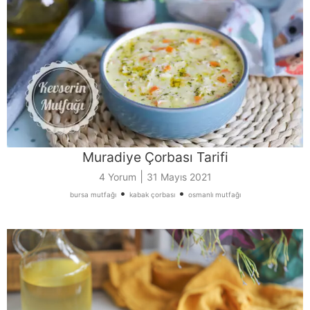
Muradiye Çorbası Tarifi
|
4 Yorum
31 Mayıs 2021
•
•
bursa mutfağı
kabak çorbası
osmanlı mutfağı