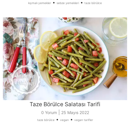
•
•
kıymalı yemekler
sebze yemekleri
taze börülce
Taze Börülce Salatası Tarifi
|
0 Yorum
25 Mayıs 2022
•
•
taze börülce
vegan
vegan tarifler