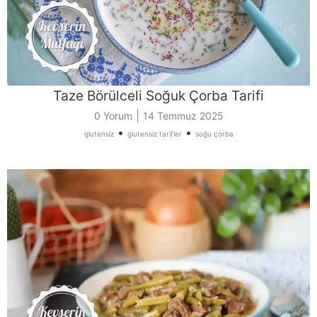
Taze Börülceli Soğuk Çorba Tarifi
|
0 Yorum
14 Temmuz 2025
•
•
glutensiz
glutensiz tarifler
soğu çorba