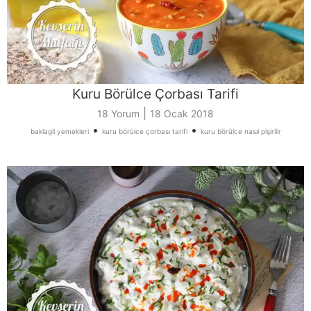
Kuru Börülce Çorbası Tarifi
|
18 Yorum
18 Ocak 2018
•
•
baklagil yemekleri
kuru börülce çorbası tarifi
kuru börülce nasıl pişirilir