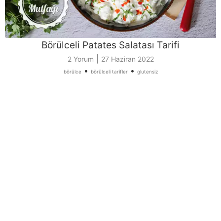
Börülceli Patates Salatası Tarifi
|
2 Yorum
27 Haziran 2022
•
•
börülce
börülceli tarifler
glutensiz