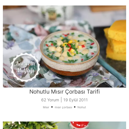
Nohutlu Mısır Çorbası Tarifi
|
62 Yorum
19 Eylül 2011
•
•
Mısır
mısır çorbası
Nohut