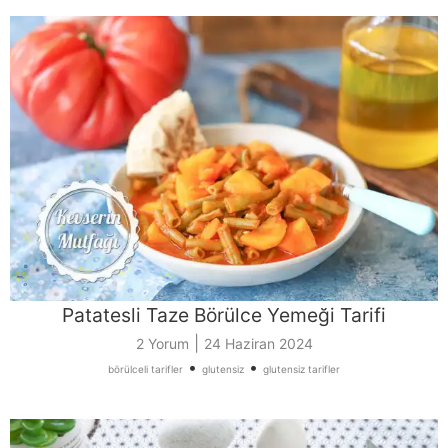
Patatesli Taze Börülce Yemeği Tarifi
|
2 Yorum
24 Haziran 2024
•
•
börülceli tarifler
glutensiz
glutensiz tarifler