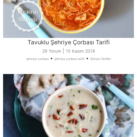
Tavuklu Şehriye Çorbası Tarifi
|
29 Yorum
15 Kasım 2018
•
•
şehriye çorbası
şehriye çorbası tarifi
Sütsüz Tarifler