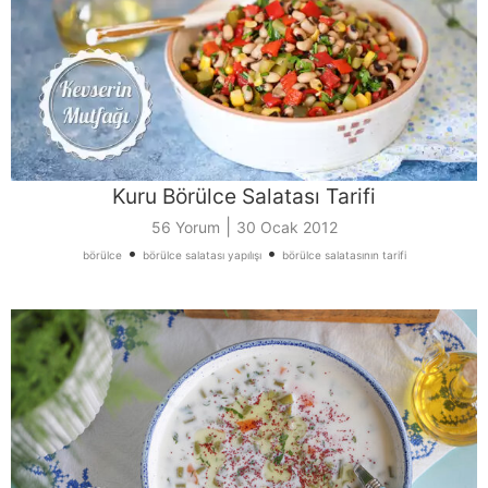
Kuru Börülce Salatası Tarifi
|
56 Yorum
30 Ocak 2012
•
•
börülce
börülce salatası yapılışı
börülce salatasının tarifi