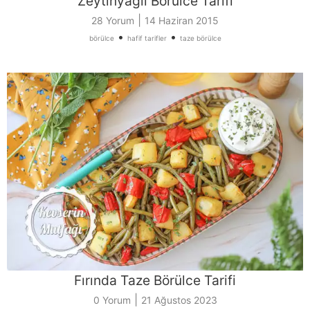
Zeytinyağlı Börülce Tarifi
|
28 Yorum
14 Haziran 2015
•
•
börülce
hafif tarifler
taze börülce
Fırında Taze Börülce Tarifi
|
0 Yorum
21 Ağustos 2023