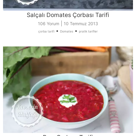
Salçalı Domates Çorbası Tarifi
|
106 Yorum
10 Temmuz 2013
•
•
çorba tarifi
Domates
pratik tarifler