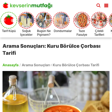
Tarif Küpü
Soğuk
Bugün Ne
Dondurmalar
Taze
Çilekli
İçecekler
Pişirsem?
Fasulye
Tarifleri
Zamanı
Arama Sonuçları: Kuru Börülce Çorbası
Tarifi
Anasayfa
/
Arama Sonuçları : Kuru Börülce Çorbası Tarifi