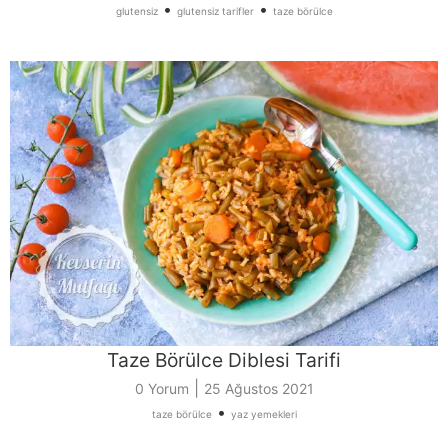
•
•
glutensiz
glutensiz tarifler
taze börülce
Taze Börülce Diblesi Tarifi
|
0 Yorum
25 Ağustos 2021
•
taze börülce
yaz yemekleri