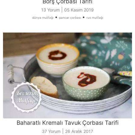
Borş Çorbası Tarifi
|
13 Yorum
05 Kasım 2019
•
•
dünya mutfağı
pancar çorbası
rus mutfağı
Baharatlı Kremalı Tavuk Çorbası Tarifi
|
37 Yorum
26 Aralık 2017