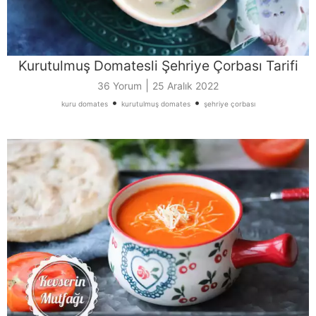
Kurutulmuş Domatesli Şehriye Çorbası Tarifi
|
36 Yorum
25 Aralık 2022
•
•
kuru domates
kurutulmuş domates
şehriye çorbası