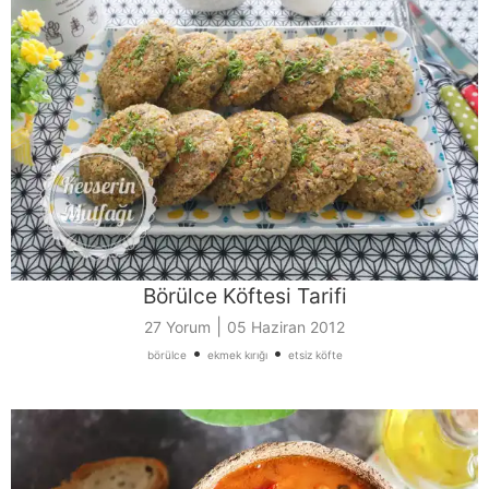
Börülce Köftesi Tarifi
|
27 Yorum
05 Haziran 2012
•
•
börülce
ekmek kırığı
etsiz köfte