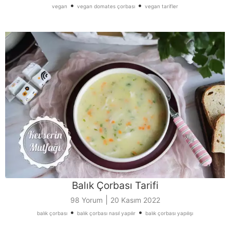
•
•
vegan
vegan domates çorbası
vegan tarifler
Balık Çorbası Tarifi
|
98 Yorum
20 Kasım 2022
•
•
balık çorbası
balık çorbası nasıl yapılır
balık çorbası yapılışı