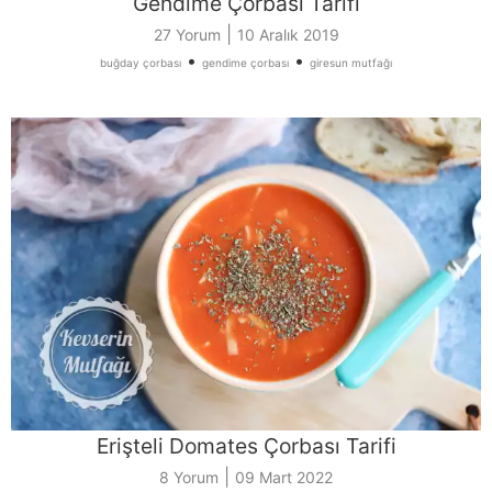
Gendime Çorbası Tarifi
|
27 Yorum
10 Aralık 2019
•
•
buğday çorbası
gendime çorbası
giresun mutfağı
Erişteli Domates Çorbası Tarifi
|
8 Yorum
09 Mart 2022