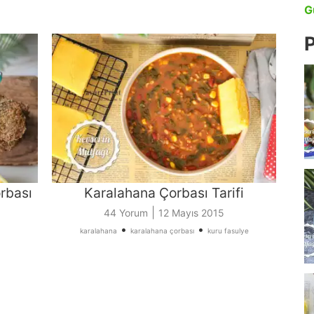
G
P
rbası
Karalahana Çorbası Tarifi
|
44 Yorum
12 Mayıs 2015
•
•
karalahana
karalahana çorbası
kuru fasulye