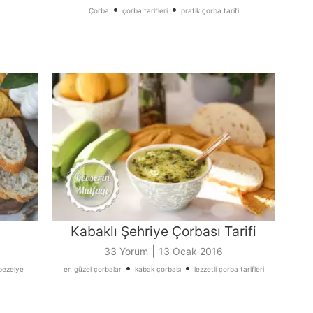
•
•
Çorba
çorba tarifleri
pratik çorba tarifi
Kabaklı Şehriye Çorbası Tarifi
|
33 Yorum
13 Ocak 2016
•
•
bezelye
en güzel çorbalar
kabak çorbası
lezzetli çorba tarifleri