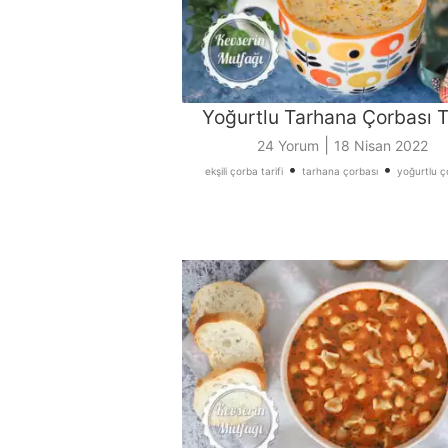
Yoğurtlu Tarhana Çorbası Ta
|
24 Yorum
18 Nisan 2022
•
•
ekşili çorba tarifi
tarhana çorbası
yoğurtlu ç