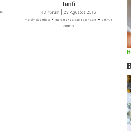
Tarifi
|
ası
40 Yorum
23 Ağustos 2016
•
•
mercimek çorbası
mercimek çorbası nasıl yapılır
şehriye
çorbası
H