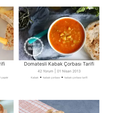
ifi
Domatesli Kabak Çorbası Tarifi
|
42 Yorum
01 Nisan 2013
•
•
 yapılır
Kabak
kabak çorbası
kabak çorbası tarifi