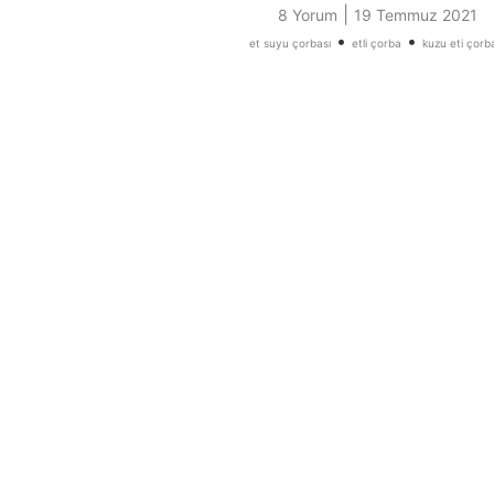
|
8 Yorum
19 Temmuz 2021
•
•
et suyu çorbası
etli çorba
kuzu eti çorb