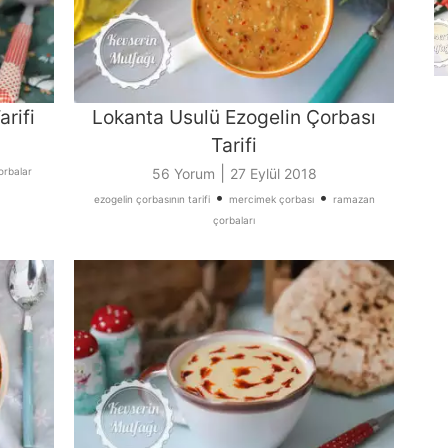
rifi
Lokanta Usulü Ezogelin Çorbası
Tarifi
|
orbalar
56 Yorum
27 Eylül 2018
•
•
ezogelin çorbasının tarifi
mercimek çorbası
ramazan
çorbaları