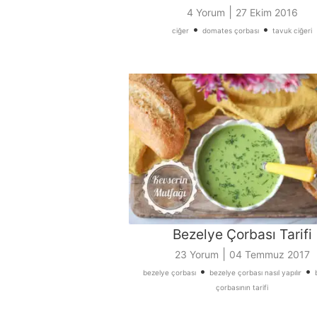
|
4 Yorum
27 Ekim 2016
•
•
ciğer
domates çorbası
tavuk ciğeri
Bezelye Çorbası Tarifi
|
23 Yorum
04 Temmuz 2017
•
•
bezelye çorbası
bezelye çorbası nasıl yapılır
çorbasının tarifi