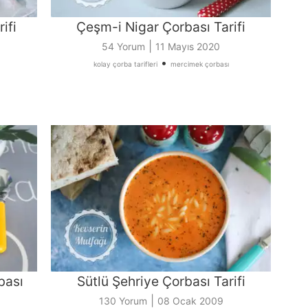
ifi
Çeşm-i Nigar Çorbası Tarifi
|
54 Yorum
11 Mayıs 2020
•
kolay çorba tarifleri
mercimek çorbası
bası
Sütlü Şehriye Çorbası Tarifi
|
130 Yorum
08 Ocak 2009