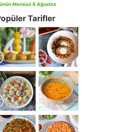
ünün Menüsü 8 Ağustos
opüler Tarifler