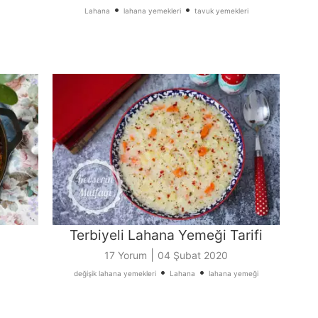
•
•
Lahana
lahana yemekleri
tavuk yemekleri
Terbiyeli Lahana Yemeği Tarifi
|
17 Yorum
04 Şubat 2020
•
•
değişik lahana yemekleri
Lahana
lahana yemeği