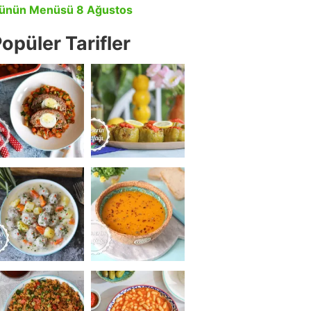
ünün Menüsü 8 Ağustos
opüler Tarifler