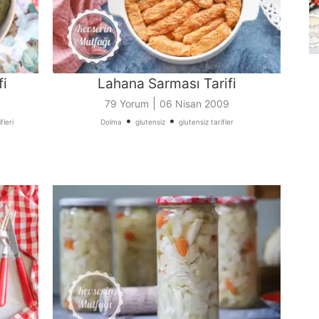
fi
Lahana Sarması Tarifi
|
79 Yorum
06 Nisan 2009
•
•
fleri
Dolma
glutensiz
glutensiz tarifler