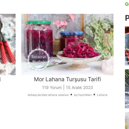
G
P
i
Mor Lahana Turşusu Tarifi
|
119 Yorum
15 Aralık 2023
•
•
kebapçılardaki lahana salatası
kış hazırlıkları
Lahana