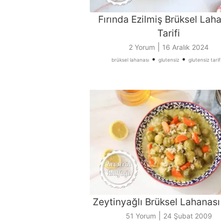
Fırında Ezilmiş Brüksel Lah
Tarifi
|
2 Yorum
16 Aralık 2024
•
•
brüksel lahanası
glutensiz
glutensiz tarif
Zeytinyağlı Brüksel Lahanası 
|
51 Yorum
24 Şubat 2009