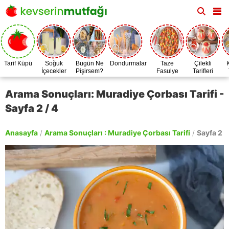
Tarif Küpü
Soğuk
Bugün Ne
Dondurmalar
Taze
Çilekli
İçecekler
Pişirsem?
Fasulye
Tarifleri
Zamanı
Arama Sonuçları: Muradiye Çorbası Tarifi -
Sayfa 2 / 4
Anasayfa
/
Arama Sonuçları : Muradiye Çorbası Tarifi
/
Sayfa 2