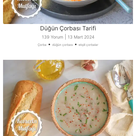
Düğün Çorbası Tarifi
|
139 Yorum
13 Mart 2024
•
•
Çorba
düğün çorbası
ekşili çorbalar