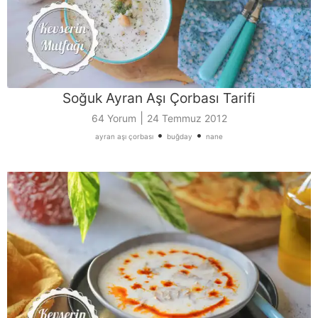
Soğuk Ayran Aşı Çorbası Tarifi
|
64 Yorum
24 Temmuz 2012
•
•
ayran aşı çorbası
buğday
nane