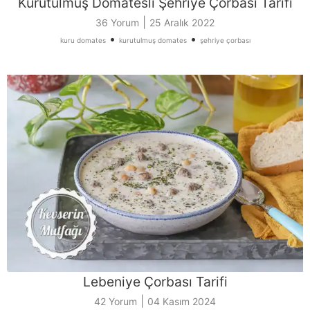
Kurutulmuş Domatesli Şehriye Çorbası Tarifi
|
36 Yorum
25 Aralık 2022
•
•
kuru domates
kurutulmuş domates
şehriye çorbası
Lebeniye Çorbası Tarifi
|
42 Yorum
04 Kasım 2024