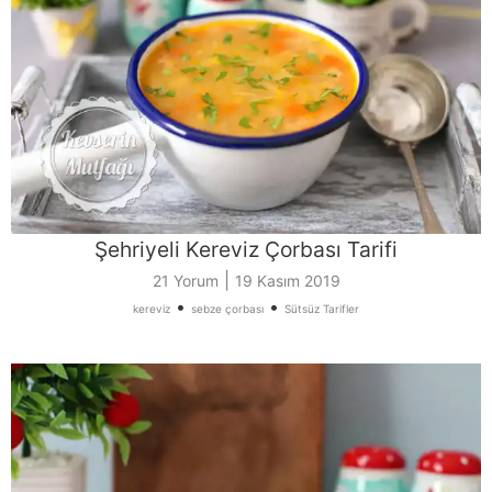
Şehriyeli Kereviz Çorbası Tarifi
|
21 Yorum
19 Kasım 2019
•
•
kereviz
sebze çorbası
Sütsüz Tarifler