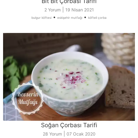
Bıt Bıt Çorbası Tarifi
|
2 Yorum
19 Nisan 2021
•
•
bulgur köftesi
eskişehir mutfağı
köfteli çorba
Soğan Çorbası Tarifi
|
28 Yorum
07 Ocak 2020