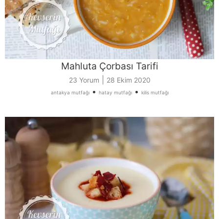
Mahluta Çorbası Tarifi
|
23 Yorum
28 Ekim 2020
•
•
antakya mutfağı
hatay mutfağı
kilis mutfağı