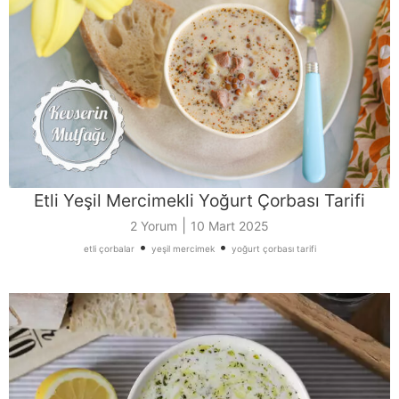
Etli Yeşil Mercimekli Yoğurt Çorbası Tarifi
|
2 Yorum
10 Mart 2025
•
•
etli çorbalar
yeşil mercimek
yoğurt çorbası tarifi