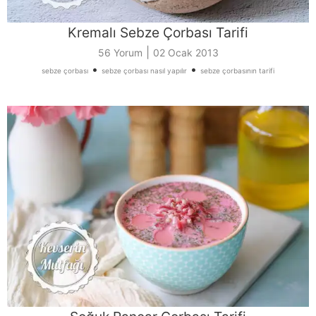
Kremalı Sebze Çorbası Tarifi
|
56 Yorum
02 Ocak 2013
•
•
sebze çorbası
sebze çorbası nasıl yapılır
sebze çorbasının tarifi