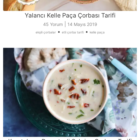
Yalancı Kelle Paça Çorbası Tarifi
|
45 Yorum
14 Mayıs 2019
•
•
ekşili çorbalar
etli çorba tarifi
kelle paça