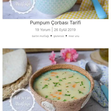
Pumpum Çorbası Tarifi
|
19 Yorum
26 Eylül 2019
•
•
bartın mutfağı
glutensiz
mısır unu