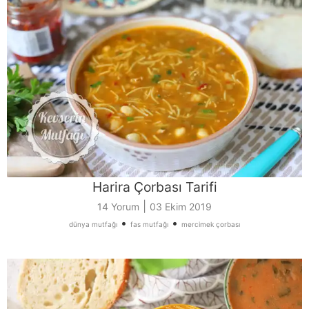
Harira Çorbası Tarifi
|
14 Yorum
03 Ekim 2019
•
•
dünya mutfağı
fas mutfağı
mercimek çorbası