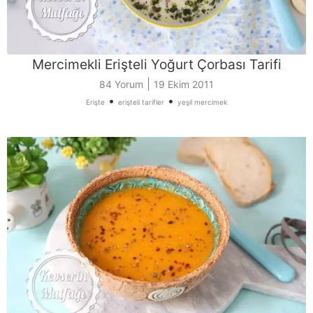
Mercimekli Erişteli Yoğurt Çorbası Tarifi
|
84 Yorum
19 Ekim 2011
•
•
Erişte
erişteli tarifler
yeşil mercimek