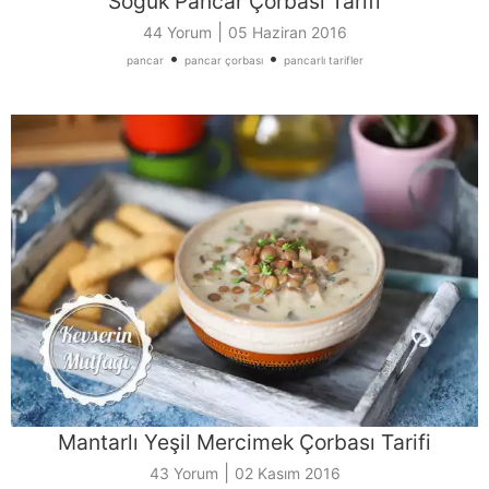
Soğuk Pancar Çorbası Tarifi
|
44 Yorum
05 Haziran 2016
•
•
pancar
pancar çorbası
pancarlı tarifler
Mantarlı Yeşil Mercimek Çorbası Tarifi
|
43 Yorum
02 Kasım 2016