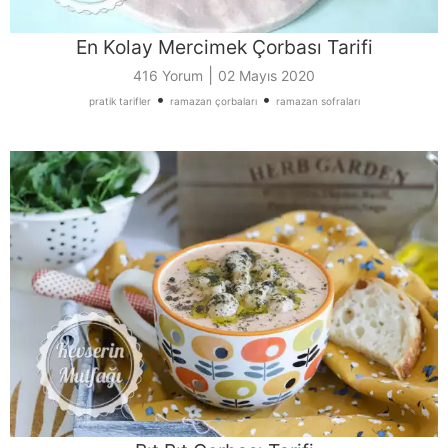
En Kolay Mercimek Çorbası Tarifi
|
416 Yorum
02 Mayıs 2020
•
•
pratik tarifler
ramazan çorbaları
ramazan sofraları