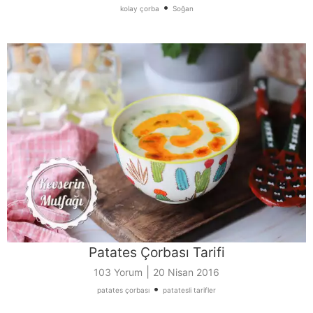
•
kolay çorba
Soğan
Patates Çorbası Tarifi
|
103 Yorum
20 Nisan 2016
•
patates çorbası
patatesli tarifler