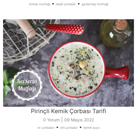
•
•
Antep mutfağı
ekşili çorbalar
gaziantep mutfağı
Pirinçli Kemik Çorbası Tarifi
|
0 Yorum
09 Mayıs 2022
•
•
et çorbaları
etli çorbalar
kemik suyu