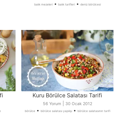
•
•
balık mezeleri
balık tarifleri
deniz börülcesi
fi
Kuru Börülce Salatası Tarifi
|
56 Yorum
30 Ocak 2012
•
•
e
börülce
börülce salatası yapılışı
börülce salatasının tarifi