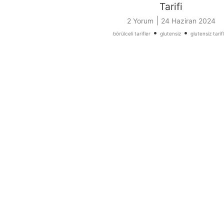
Tarifi
|
2 Yorum
24 Haziran 2024
•
•
börülceli tarifler
glutensiz
glutensiz tarif