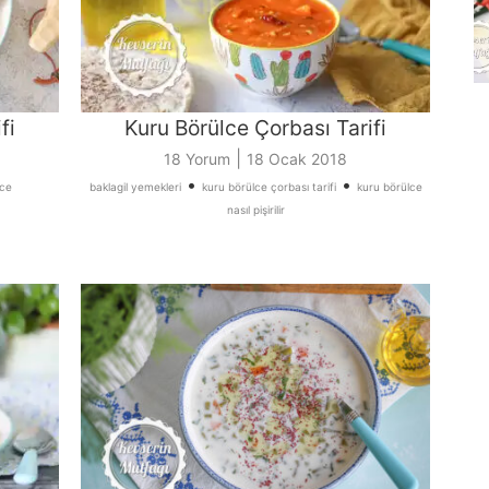
fi
Kuru Börülce Çorbası Tarifi
|
18 Yorum
18 Ocak 2018
•
•
lce
baklagil yemekleri
kuru börülce çorbası tarifi
kuru börülce
nasıl pişirilir