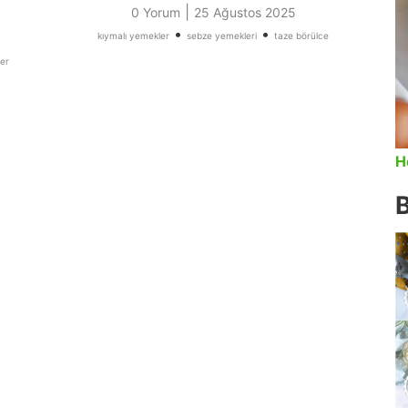
|
0 Yorum
25 Ağustos 2025
•
•
kıymalı yemekler
sebze yemekleri
taze börülce
ler
H