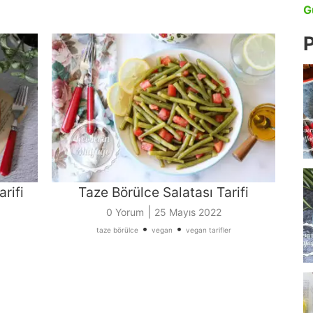
G
P
arifi
Taze Börülce Salatası Tarifi
|
0 Yorum
25 Mayıs 2022
•
•
taze börülce
vegan
vegan tarifler