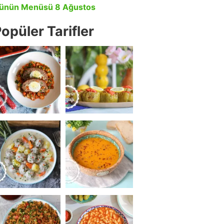
ünün Menüsü 8 Ağustos
opüler Tarifler