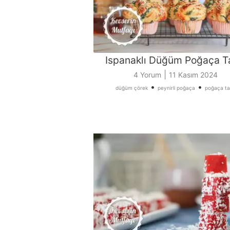
Ispanaklı Düğüm Poğaça Ta
|
4 Yorum
11 Kasım 2024
•
•
düğüm çörek
peynirli poğaça
poğaça tar