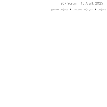
|
267 Yorum
15 Aralık 2025
•
•
gevrek poğaça
pastane poğaçası
poğaça t