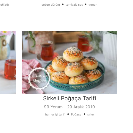
•
•
utfağı
sebze dürüm
terriyaki sos
vegan
Sirkeli Poğaça Tarifi
|
99 Yorum
29 Aralık 2010
•
•
hamur işi tarifi
Poğaça
sirke