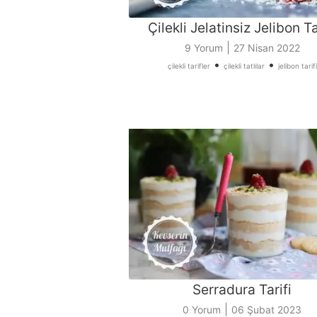
Çilekli Jelatinsiz Jelibon Ta
|
9 Yorum
27 Nisan 2022
•
•
çilekli tarifler
çilekli tatlılar
jelibon tarifi
Serradura Tarifi
|
0 Yorum
06 Şubat 2023