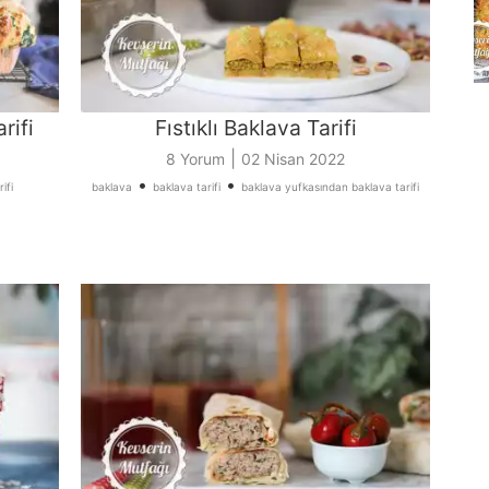
rifi
Fıstıklı Baklava Tarifi
|
8 Yorum
02 Nisan 2022
•
•
ifi
baklava
baklava tarifi
baklava yufkasından baklava tarifi