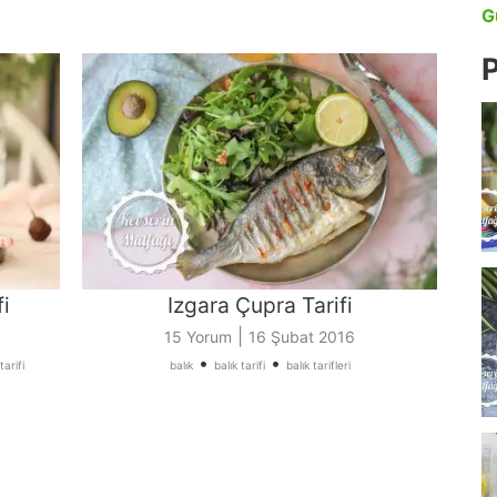
G
P
i
Izgara Çupra Tarifi
|
15 Yorum
16 Şubat 2016
•
•
arifi
balık
balık tarifi
balık tarifleri