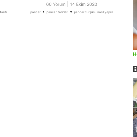
|
60 Yorum
14 Ekim 2020
•
•
arifi
pancar
pancar tarifleri
pancar turşusu nasıl yapılır
H