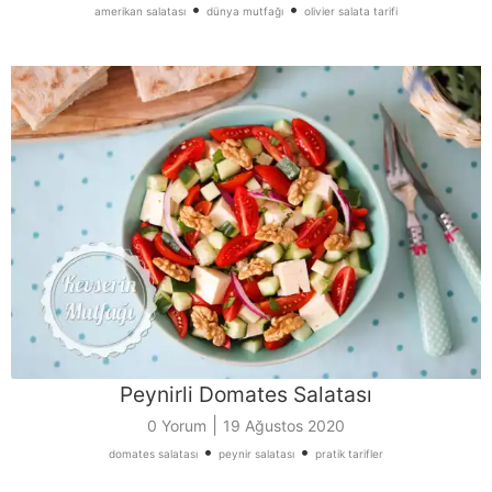
•
•
amerikan salatası
dünya mutfağı
olivier salata tarifi
Peynirli Domates Salatası
|
0 Yorum
19 Ağustos 2020
•
•
domates salatası
peynir salatası
pratik tarifler