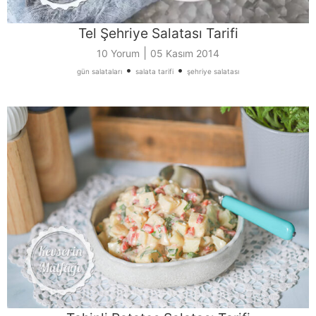
Tel Şehriye Salatası Tarifi
|
10 Yorum
05 Kasım 2014
•
•
gün salataları
salata tarifi
şehriye salatası