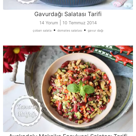
Gavurdağı Salatası Tarifi
|
14 Yorum
10 Temmuz 2014
•
•
çoban salata
domates salatası
gavur dağı