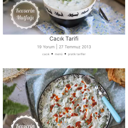
Cacık Tarifi
|
19 Yorum
27 Temmuz 2013
•
•
cacık
menü
pratik tarifler