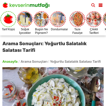
Tarif Küpü
Soğuk
Bugün Ne
Dondurmalar
Taze
Çilekli
İçecekler
Pişirsem?
Fasulye
Tarifleri
Zamanı
Arama Sonuçları: Yoğurtlu Salatalık
Salatası Tarifi
Anasayfa
/
Arama Sonuçları : Yoğurtlu Salatalık Salatası Tarifi