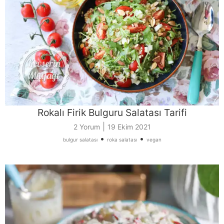
Rokalı Firik Bulguru Salatası Tarifi
|
2 Yorum
19 Ekim 2021
•
•
bulgur salatası
roka salatası
vegan