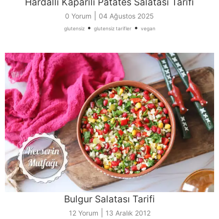
Hardallı Kaparili Patates Salatası Tarifi
|
0 Yorum
04 Ağustos 2025
•
•
glutensiz
glutensiz tarifler
vegan
Bulgur Salatası Tarifi
|
12 Yorum
13 Aralık 2012