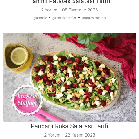
Tahinli Patates Salatası Tarifi
|
2 Yorum
08 Temmuz 2026
•
•
glutensiz
glutensiz tarifler
patates salatası
Pancarlı Roka Salatası Tarifi
|
2 Yorum
22 Kasım 2023