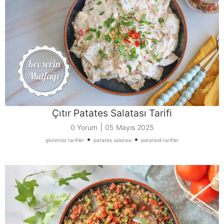
Çıtır Patates Salatası Tarifi
|
0 Yorum
05 Mayıs 2025
•
•
glutensiz tarifler
patates salatası
patatesli tarifler