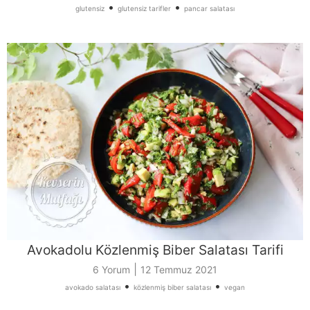
•
•
glutensiz
glutensiz tarifler
pancar salatası
Avokadolu Közlenmiş Biber Salatası Tarifi
|
6 Yorum
12 Temmuz 2021
•
•
avokado salatası
közlenmiş biber salatası
vegan