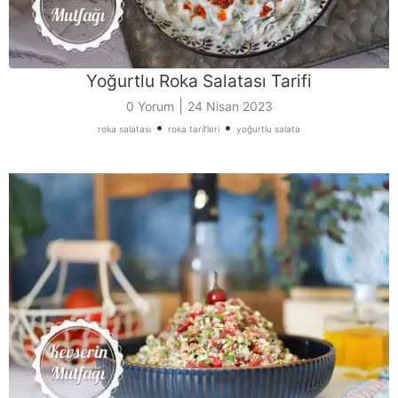
Yoğurtlu Roka Salatası Tarifi
|
0 Yorum
24 Nisan 2023
•
•
roka salatası
roka tarifleri
yoğurtlu salata