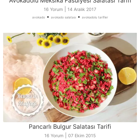
Avokadolu Meksika Fasulyesi Salatası Tarifi
|
16 Yorum
14 Aralık 2017
•
•
avokado
avokado salatası
avokadolu tarifler
Pancarlı Bulgur Salatası Tarifi
|
16 Yorum
07 Ekim 2015