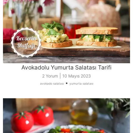
Avokadolu Yumurta Salatası Tarifi
|
2 Yorum
10 Mayıs 2023
•
avokado salatası
yumurta salatası