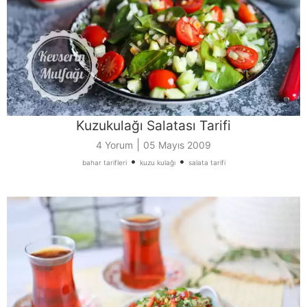
Kuzukulağı Salatası Tarifi
|
4 Yorum
05 Mayıs 2009
•
•
bahar tarifleri
kuzu kulağı
salata tarifi