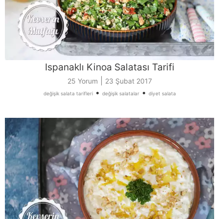
Ispanaklı Kinoa Salatası Tarifi
|
25 Yorum
23 Şubat 2017
•
•
değişik salata tarifleri
değişik salatalar
diyet salata