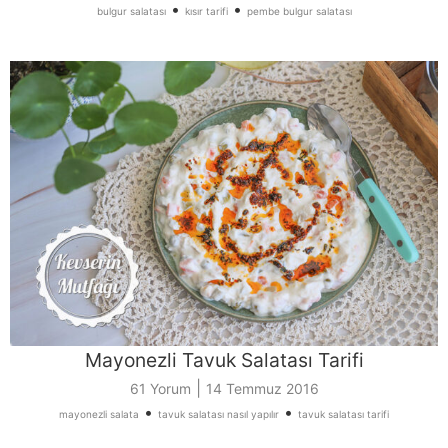
•
•
bulgur salatası
kısır tarifi
pembe bulgur salatası
Mayonezli Tavuk Salatası Tarifi
|
61 Yorum
14 Temmuz 2016
•
•
mayonezli salata
tavuk salatası nasıl yapılır
tavuk salatası tarifi