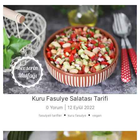
Kuru Fasulye Salatası Tarifi
|
0 Yorum
12 Eylül 2022
•
•
fasulyeli tarifler
kuru fasulye
vegan