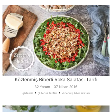
Közlenmiş Biberli Roka Salatası Tarifi
|
32 Yorum
07 Nisan 2016
•
•
glutensiz
glutensiz tarifler
közlenmiş biber salatası