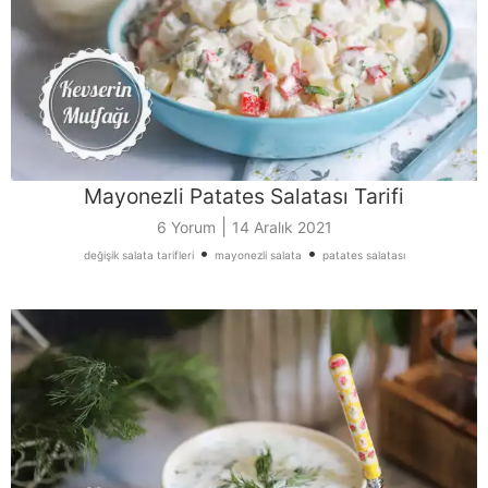
Mayonezli Patates Salatası Tarifi
|
6 Yorum
14 Aralık 2021
•
•
değişik salata tarifleri
mayonezli salata
patates salatası