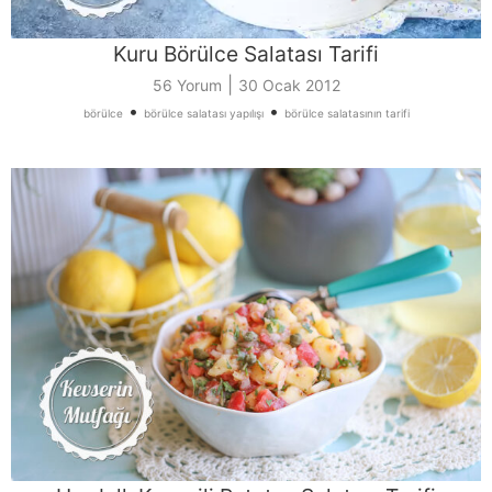
Kuru Börülce Salatası Tarifi
|
56 Yorum
30 Ocak 2012
•
•
börülce
börülce salatası yapılışı
börülce salatasının tarifi