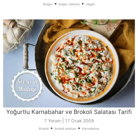
•
•
Bulgur
bulgur salatası
vegan
Yoğurtlu Karnabahar ve Brokoli Salatası Tarifi
|
7 Yorum
17 Ocak 2009
•
•
Brokoli
brokoli salatası
Karnabahar