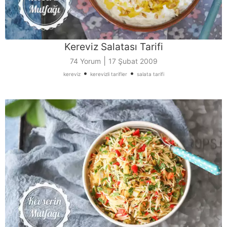
Kereviz Salatası Tarifi
|
74 Yorum
17 Şubat 2009
•
•
kereviz
kerevizli tarifler
salata tarifi