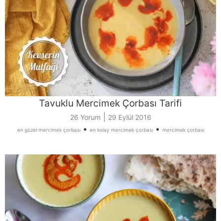
Tavuklu Mercimek Çorbası Tarifi
|
26 Yorum
29 Eylül 2016
•
•
en güzel mercimek çorbası
en kolay mercimek çorbası
mercimek çorbası