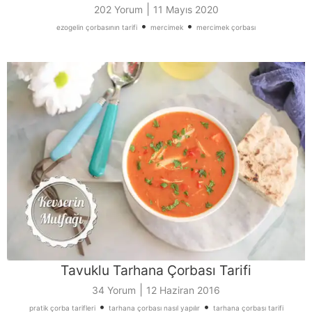
|
202 Yorum
11 Mayıs 2020
•
•
ezogelin çorbasının tarifi
mercimek
mercimek çorbası
Tavuklu Tarhana Çorbası Tarifi
|
34 Yorum
12 Haziran 2016
•
•
pratik çorba tarifleri
tarhana çorbası nasıl yapılır
tarhana çorbası tarifi