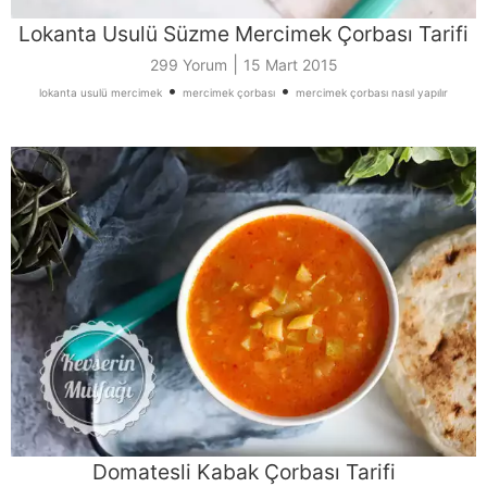
Lokanta Usulü Süzme Mercimek Çorbası Tarifi
|
299 Yorum
15 Mart 2015
•
•
lokanta usulü mercimek
mercimek çorbası
mercimek çorbası nasıl yapılır
Domatesli Kabak Çorbası Tarifi