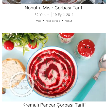
Nohutlu Mısır Çorbası Tarifi
|
62 Yorum
19 Eylül 2011
•
•
Mısır
mısır çorbası
Nohut
Kremalı Pancar Çorbası Tarifi