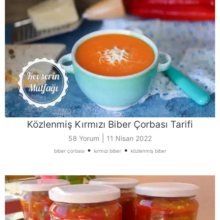
Közlenmiş Kırmızı Biber Çorbası Tarifi
|
58 Yorum
11 Nisan 2022
•
•
biber çorbası
kırmızı biber
közlenmiş biber