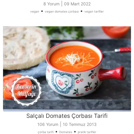
|
8 Yorum
09 Mart 2022
•
•
vegan
vegan domates çorbası
vegan tarifler
Salçalı Domates Çorbası Tarifi
|
106 Yorum
10 Temmuz 2013
•
•
çorba tarifi
Domates
pratik tarifler