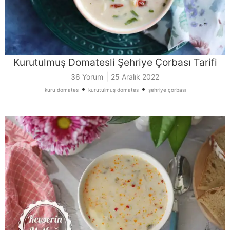
Kurutulmuş Domatesli Şehriye Çorbası Tarifi
|
36 Yorum
25 Aralık 2022
•
•
kuru domates
kurutulmuş domates
şehriye çorbası