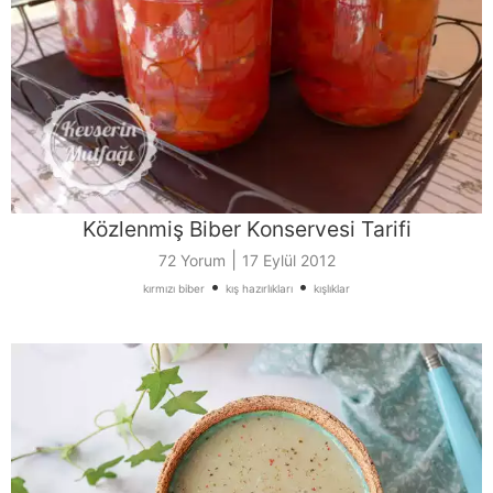
Közlenmiş Biber Konservesi Tarifi
|
72 Yorum
17 Eylül 2012
•
•
kırmızı biber
kış hazırlıkları
kışlıklar