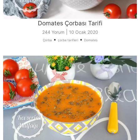
Domates Çorbası Tarifi
|
244 Yorum
10 Ocak 2020
•
•
Çorba
çorba tarifleri
Domates