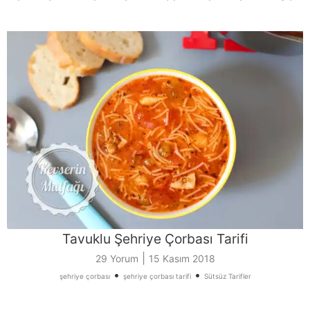
Tavuklu Şehriye Çorbası Tarifi
|
29 Yorum
15 Kasım 2018
•
•
şehriye çorbası
şehriye çorbası tarifi
Sütsüz Tarifler