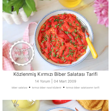
Közlenmiş Kırmızı Biber Salatası Tarifi
|
14 Yorum
04 Mart 2009
•
•
biber salatası
kırmızı biber nasıl közlenir
kırmızı biber salatasının tarifi