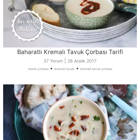
Baharatlı Kremalı Tavuk Çorbası Tarifi
|
37 Yorum
26 Aralık 2017
•
•
hasta çorbası
kremalı tavuk
kremalı tavuk çorbası