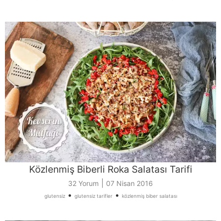
Közlenmiş Biberli Roka Salatası Tarifi
|
32 Yorum
07 Nisan 2016
•
•
glutensiz
glutensiz tarifler
közlenmiş biber salatası