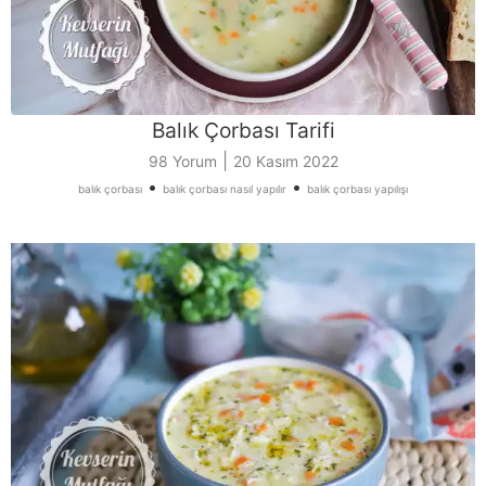
Balık Çorbası Tarifi
|
98 Yorum
20 Kasım 2022
•
•
balık çorbası
balık çorbası nasıl yapılır
balık çorbası yapılışı