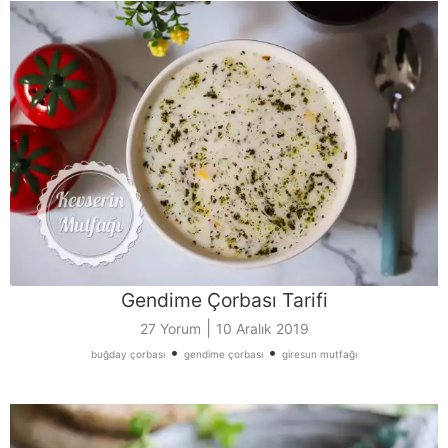
Gendime Çorbası Tarifi
|
27 Yorum
10 Aralık 2019
•
•
buğday çorbası
gendime çorbası
giresun mutfağı