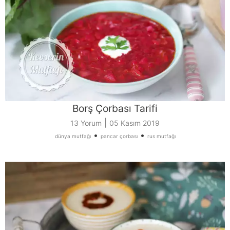
Borş Çorbası Tarifi
|
13 Yorum
05 Kasım 2019
•
•
dünya mutfağı
pancar çorbası
rus mutfağı