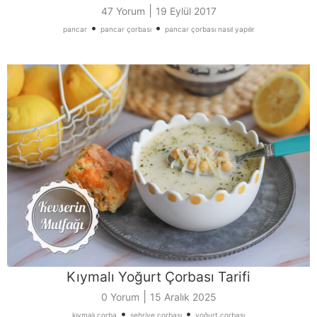
|
47 Yorum
19 Eylül 2017
•
•
pancar
pancar çorbası
pancar çorbası nasıl yapılır
Kıymalı Yoğurt Çorbası Tarifi
|
0 Yorum
15 Aralık 2025
•
•
kıymalı çorba
şehriye çorbası
yoğurt çorbası