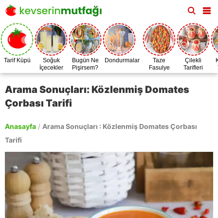
Tarif Küpü
Soğuk
Bugün Ne
Dondurmalar
Taze
Çilekli
İçecekler
Pişirsem?
Fasulye
Tarifleri
Zamanı
Arama Sonuçları: Közlenmiş Domates
Çorbası Tarifi
Anasayfa
/
Arama Sonuçları : Közlenmiş Domates Çorbası
Tarifi