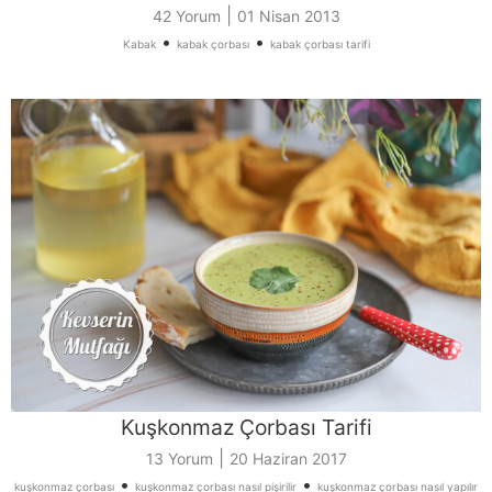
|
42 Yorum
01 Nisan 2013
•
•
Kabak
kabak çorbası
kabak çorbası tarifi
Kuşkonmaz Çorbası Tarifi
|
13 Yorum
20 Haziran 2017
•
•
kuşkonmaz çorbası
kuşkonmaz çorbası nasıl pişirilir
kuşkonmaz çorbası nasıl yapılır