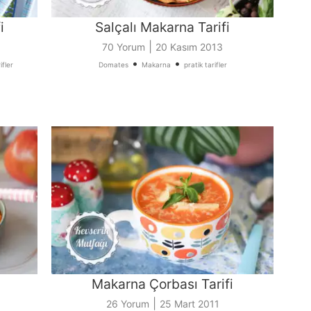
i
Salçalı Makarna Tarifi
|
70 Yorum
20 Kasım 2013
•
•
ifler
Domates
Makarna
pratik tarifler
Makarna Çorbası Tarifi
|
26 Yorum
25 Mart 2011