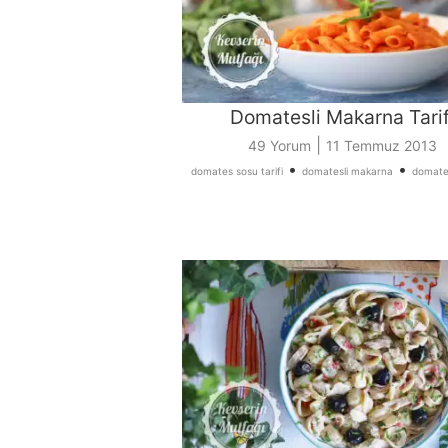
Domatesli Makarna Tarif
|
49 Yorum
11 Temmuz 2013
•
•
domates sosu tarifi
domatesli makarna
domatesl