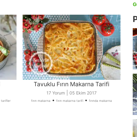
G
P
i
Tavuklu Fırın Makarna Tarifi
|
17 Yorum
05 Ekim 2017
•
•
tarifler
fırın makarna
fırın makarna tarifi
fırında makarna