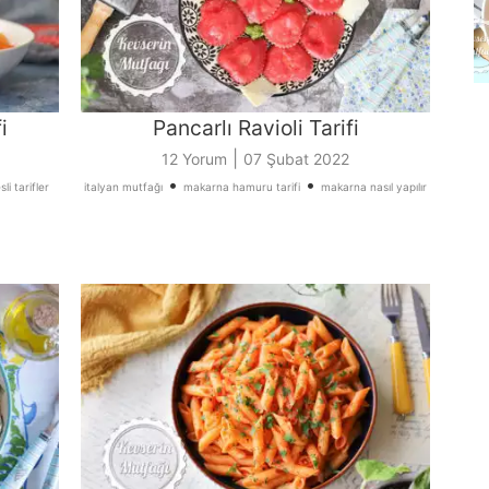
i
Pancarlı Ravioli Tarifi
|
12 Yorum
07 Şubat 2022
•
•
i tarifler
italyan mutfağı
makarna hamuru tarifi
makarna nasıl yapılır