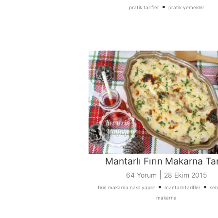
•
pratik tarifler
pratik yemekler
Mantarlı Fırın Makarna Tar
|
64 Yorum
28 Ekim 2015
•
•
fırın makarna nasıl yapılır
mantarlı tarifler
sebz
makarna