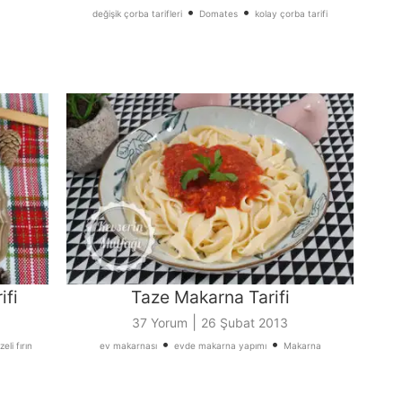
•
•
değişik çorba tarifleri
Domates
kolay çorba tarifi
ifi
Taze Makarna Tarifi
|
37 Yorum
26 Şubat 2013
•
•
eli fırın
ev makarnası
evde makarna yapımı
Makarna