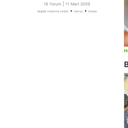
|
16 Yorum
11 Mart 2009
•
•
değişik makarna sosları
Havuç
Kabak
H