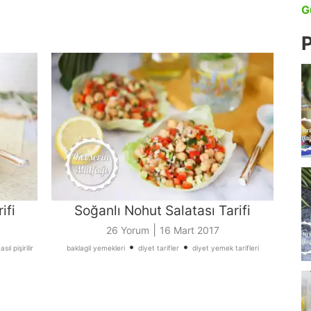
G
P
ifi
Soğanlı Nohut Salatası Tarifi
|
26 Yorum
16 Mart 2017
•
•
ıl pişirilir
baklagil yemekleri
diyet tarifler
diyet yemek tarifleri