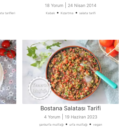
|
18 Yorum
24 Nisan 2014
•
•
ta tarifleri
Kabak
Kızartma
salata tarifi
Bostana Salatası Tarifi
|
4 Yorum
19 Haziran 2023
•
•
şanlıurfa mutfağı
urfa mutfağı
vegan