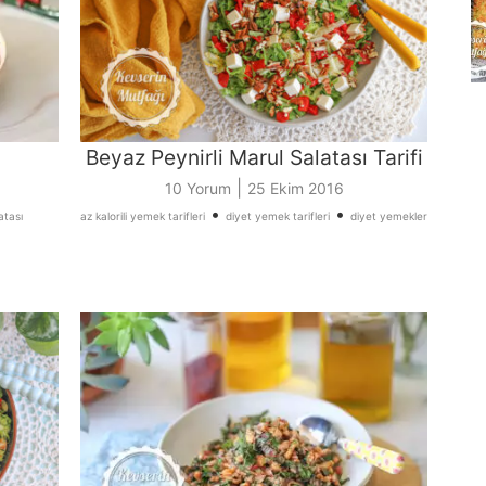
i
Beyaz Peynirli Marul Salatası Tarifi
|
10 Yorum
25 Ekim 2016
•
•
atası
az kalorili yemek tarifleri
diyet yemek tarifleri
diyet yemekler