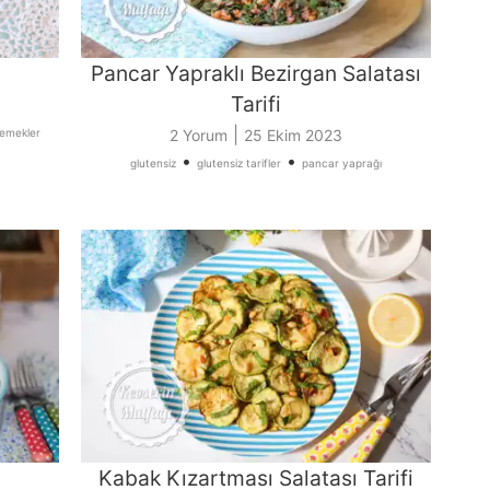
Pancar Yapraklı Bezirgan Salatası
Tarifi
|
yemekler
2 Yorum
25 Ekim 2023
•
•
glutensiz
glutensiz tarifler
pancar yaprağı
Kabak Kızartması Salatası Tarifi