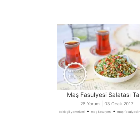
Maş Fasulyesi Salatası Tar
|
28 Yorum
03 Ocak 2017
•
•
baklagil yemekleri
maş fasulyesi
maş fasulyesi nas