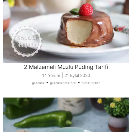
2 Malzemeli Muzlu Puding Tarifi
|
14 Yorum
21 Eylül 2020
•
•
glutensiz
glutensiz tatlı tarifi
pratik tarifler