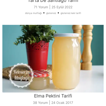
Tarta De Santiago Tarifi
|
71 Yorum
25 Eylül 2022
•
•
dünya mutfağı
glutensiz
glutensiz kek tarifi
Elma Pektini Tarifi
|
38 Yorum
24 Ocak 2017