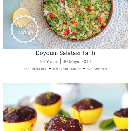
Doydum Salatası Tarifi
|
28 Yorum
30 Mayıs 2016
•
•
diyet salata tarifi
diyet yemek tarifleri
diyet yemekler