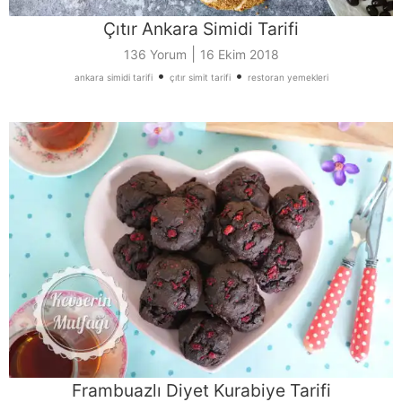
Çıtır Ankara Simidi Tarifi
|
136 Yorum
16 Ekim 2018
•
•
ankara simidi tarifi
çıtır simit tarifi
restoran yemekleri
Frambuazlı Diyet Kurabiye Tarifi