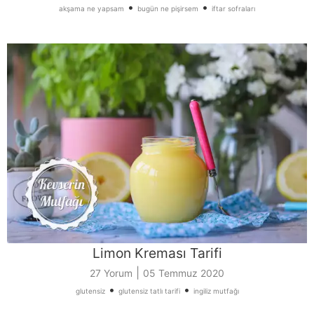
•
•
akşama ne yapsam
bugün ne pişirsem
iftar sofraları
Limon Kreması Tarifi
|
27 Yorum
05 Temmuz 2020
•
•
glutensiz
glutensiz tatlı tarifi
ingiliz mutfağı