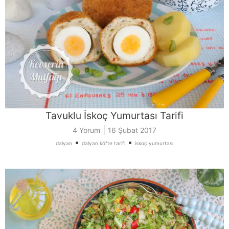
Tavuklu İskoç Yumurtası Tarifi
|
4 Yorum
16 Şubat 2017
•
•
dalyan
dalyan köfte tarifi
iskoç yumurtası