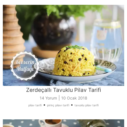
Zerdeçallı Tavuklu Pilav Tarifi
|
14 Yorum
10 Ocak 2018
•
•
pilav tarifi
pirinç pilavı tarifi
tavuklu pilav tarifi