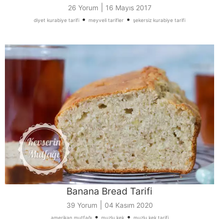
|
26 Yorum
16 Mayıs 2017
•
•
diyet kurabiye tarifi
meyveli tarifler
şekersiz kurabiye tarifi
Banana Bread Tarifi
|
39 Yorum
04 Kasım 2020
•
•
amerikan mutfağı
muzlu kek
muzlu kek tarifi