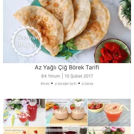
Az Yağlı Çiğ Börek Tarifi
|
84 Yorum
10 Şubat 2017
•
•
Börek
çi böreğin tarifi
çi börek