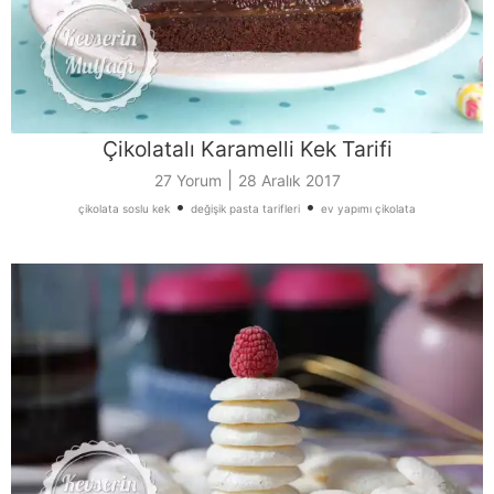
Çikolatalı Karamelli Kek Tarifi
|
27 Yorum
28 Aralık 2017
•
•
çikolata soslu kek
değişik pasta tarifleri
ev yapımı çikolata