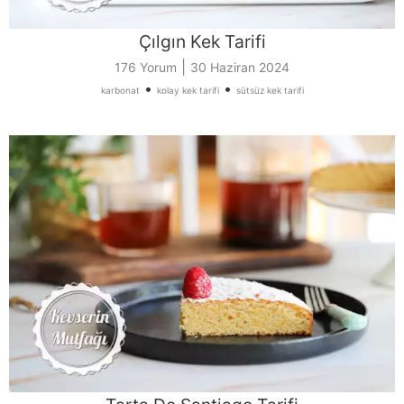
Çılgın Kek Tarifi
|
176 Yorum
30 Haziran 2024
•
•
karbonat
kolay kek tarifi
sütsüz kek tarifi