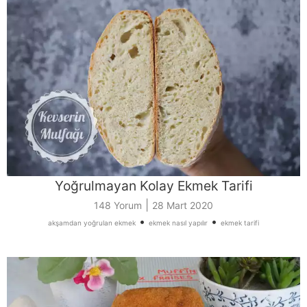
Yoğrulmayan Kolay Ekmek Tarifi
|
148 Yorum
28 Mart 2020
•
•
akşamdan yoğrulan ekmek
ekmek nasıl yapılır
ekmek tarifi