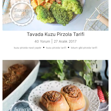
Tavada Kuzu Pirzola Tarifi
|
40 Yorum
27 Aralık 2017
•
•
kuzu pirzola nasıl yapılır
kuzu pirzola tarifi
lokum gibi pirzola tarifi