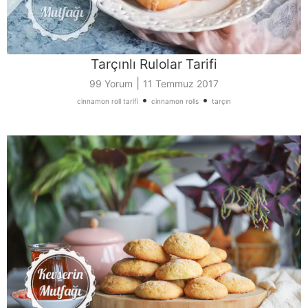
Tarçınlı Rulolar Tarifi
|
99 Yorum
11 Temmuz 2017
•
•
cinnamon roll tarifi
cinnamon rolls
tarçın