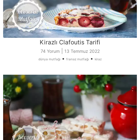
Kirazlı Clafoutis Tarifi
|
74 Yorum
13 Temmuz 2022
•
•
dünya mutfağı
fransız mutfağı
kiraz