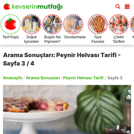
Tarif Küpü
Soğuk
Bugün Ne
Dondurmalar
Taze
Çilekli
İçecekler
Pişirsem?
Fasulye
Tarifleri
Zamanı
Arama Sonuçları: Peynir Helvası Tarifi -
Sayfa 3 / 4
Anasayfa
/
Arama Sonuçları : Peynir Helvası Tarifi
/
Sayfa 3