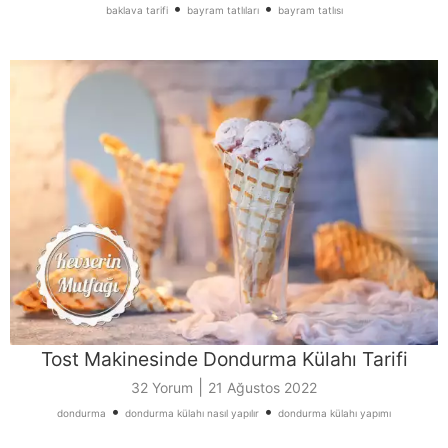
•
•
baklava tarifi
bayram tatlıları
bayram tatlısı
Tost Makinesinde Dondurma Külahı Tarifi
|
32 Yorum
21 Ağustos 2022
•
•
dondurma
dondurma külahı nasıl yapılır
dondurma külahı yapımı