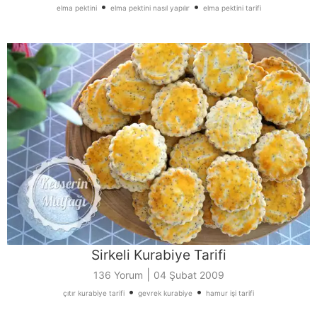
•
•
elma pektini
elma pektini nasıl yapılır
elma pektini tarifi
Sirkeli Kurabiye Tarifi
|
136 Yorum
04 Şubat 2009
•
•
çıtır kurabiye tarifi
gevrek kurabiye
hamur işi tarifi