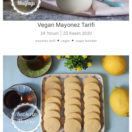
Vegan Mayonez Tarifi
|
24 Yorum
23 Kasım 2020
•
•
mayonez tarifi
vegan
vegan ikameler