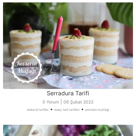
Serradura Tarifi
|
0 Yorum
06 Şubat 2023
•
•
bisküvili tarifler
kolay tatlı tarifleri
portekiz mutfağı