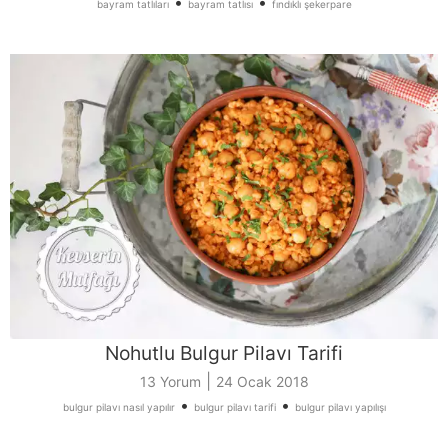
•
•
bayram tatlıları
bayram tatlısı
fındıklı şekerpare
Nohutlu Bulgur Pilavı Tarifi
|
13 Yorum
24 Ocak 2018
•
•
bulgur pilavı nasıl yapılır
bulgur pilavı tarifi
bulgur pilavı yapılışı