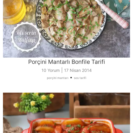
Porçini Mantarlı Bonfile Tarifi
|
10 Yorum
17 Nisan 2014
•
porçini mantarı
sos tarifi