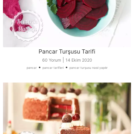
Pancar Turşusu Tarifi
|
60 Yorum
14 Ekim 2020
•
•
pancar
pancar tarifleri
pancar turşusu nasıl yapılır