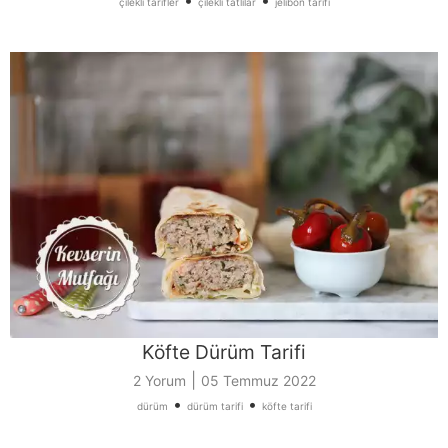
•
•
çilekli tarifler
çilekli tatlılar
jelibon tarifi
Köfte Dürüm Tarifi
|
2 Yorum
05 Temmuz 2022
•
•
dürüm
dürüm tarifi
köfte tarifi