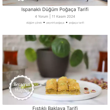
Ispanaklı Düğüm Poğaça Tarifi
|
4 Yorum
11 Kasım 2024
•
•
düğüm çörek
peynirli poğaça
poğaça tarifi
Fıstıklı Baklava Tarifi