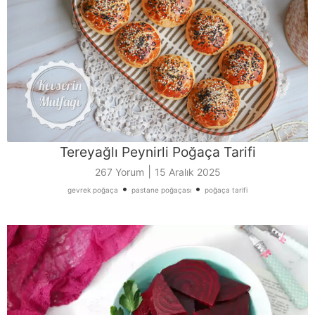
Tereyağlı Peynirli Poğaça Tarifi
|
267 Yorum
15 Aralık 2025
•
•
gevrek poğaça
pastane poğaçası
poğaça tarifi