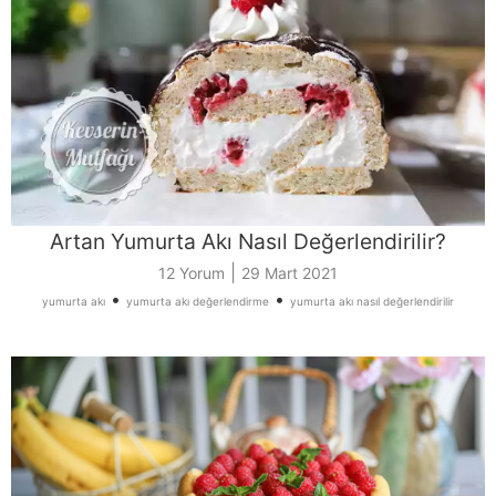
Artan Yumurta Akı Nasıl Değerlendirilir?
|
12 Yorum
29 Mart 2021
•
•
yumurta akı
yumurta akı değerlendirme
yumurta akı nasıl değerlendirilir