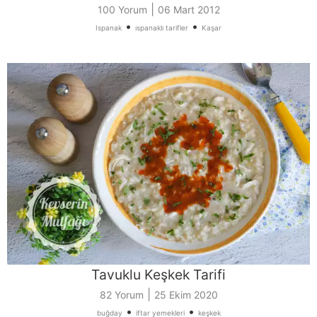
|
100 Yorum
06 Mart 2012
•
•
Ispanak
ıspanaklı tarifler
Kaşar
Tavuklu Keşkek Tarifi
|
82 Yorum
25 Ekim 2020
•
•
buğday
iftar yemekleri
keşkek