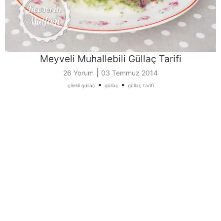
Meyveli Muhallebili Güllaç Tarifi
|
26 Yorum
03 Temmuz 2014
•
•
çilekli güllaç
güllaç
güllaç tarifi