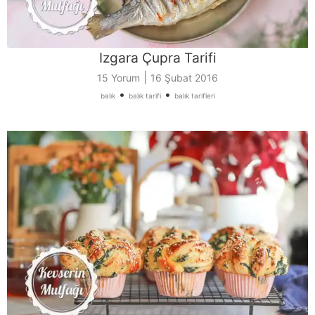
Izgara Çupra Tarifi
|
15 Yorum
16 Şubat 2016
•
•
balık
balık tarifi
balık tarifleri