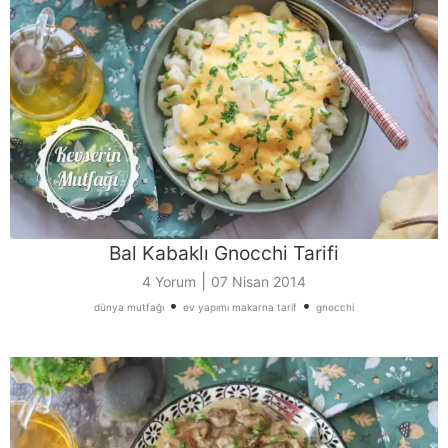
Bal Kabaklı Gnocchi Tarifi
|
4 Yorum
07 Nisan 2014
•
•
dünya mutfağı
ev yapımı makarna tarif
gnocchi