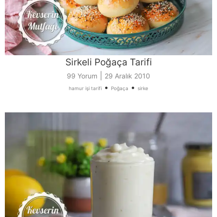
Sirkeli Poğaça Tarifi
|
99 Yorum
29 Aralık 2010
•
•
hamur işi tarifi
Poğaça
sirke