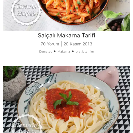
Salçalı Makarna Tarifi
|
70 Yorum
20 Kasım 2013
•
•
Domates
Makarna
pratik tarifler