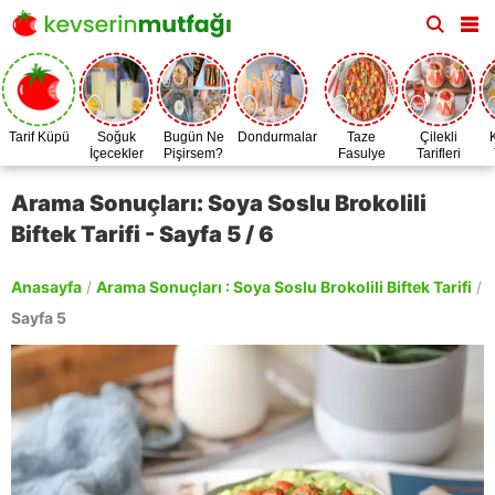
Tarif Küpü
Soğuk
Bugün Ne
Dondurmalar
Taze
Çilekli
İçecekler
Pişirsem?
Fasulye
Tarifleri
Zamanı
Arama Sonuçları: Soya Soslu Brokolili
Biftek Tarifi - Sayfa 5 / 6
Anasayfa
/
Arama Sonuçları : Soya Soslu Brokolili Biftek Tarifi
/
Sayfa 5