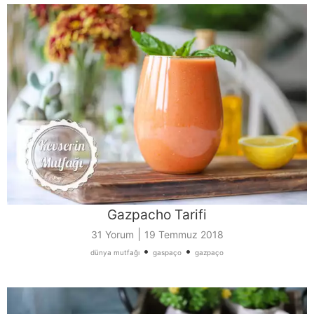
Gazpacho Tarifi
|
31 Yorum
19 Temmuz 2018
•
•
dünya mutfağı
gaspaço
gazpaço