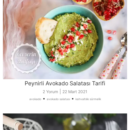
Peynirli Avokado Salatası Tarifi
|
2 Yorum
22 Mart 2021
•
•
avokado
avokado salatası
kahvaltılık sürmelik