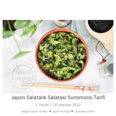
Japon Salatalık Salatası Sunomono Tarifi
|
2 Yorum
20 Haziran 2022
•
•
değişik salata tarifleri
japon mutfağı
salatalıklı tarifler