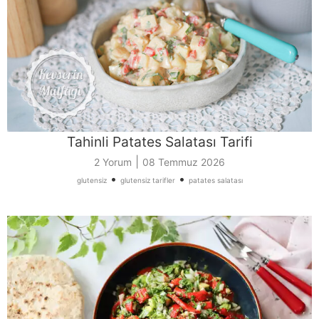
Tahinli Patates Salatası Tarifi
|
2 Yorum
08 Temmuz 2026
•
•
glutensiz
glutensiz tarifler
patates salatası