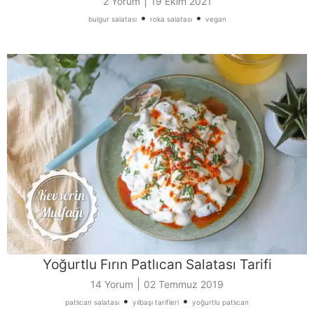
|
2 Yorum
19 Ekim 2021
•
•
bulgur salatası
roka salatası
vegan
Yoğurtlu Fırın Patlıcan Salatası Tarifi
|
14 Yorum
02 Temmuz 2019
•
•
patlıcan salatası
yılbaşı tarifleri
yoğurtlu patlıcan