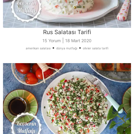
Rus Salatası Tarifi
|
15 Yorum
18 Mart 2020
•
•
amerikan salatası
dünya mutfağı
olivier salata tarifi