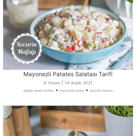
Mayonezli Patates Salatası Tarifi
|
6 Yorum
14 Aralık 2021
•
•
değişik salata tarifleri
mayonezli salata
patates salatası