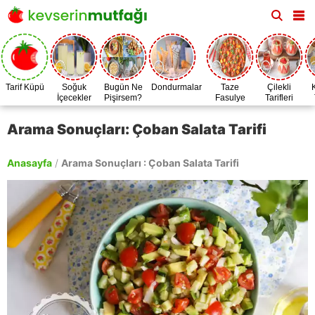
Tarif Küpü
Soğuk
Bugün Ne
Dondurmalar
Taze
Çilekli
İçecekler
Pişirsem?
Fasulye
Tarifleri
Zamanı
Arama Sonuçları: Çoban Salata Tarifi
Anasayfa
/
Arama Sonuçları : Çoban Salata Tarifi