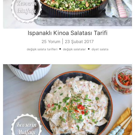
Ispanaklı Kinoa Salatası Tarifi
|
25 Yorum
23 Şubat 2017
•
•
değişik salata tarifleri
değişik salatalar
diyet salata