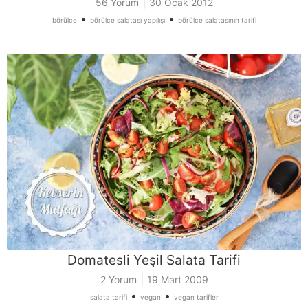
|
56 Yorum
30 Ocak 2012
•
•
börülce
börülce salatası yapılışı
börülce salatasının tarifi
Domatesli Yeşil Salata Tarifi
|
2 Yorum
19 Mart 2009
•
•
salata tarifi
vegan
vegan tarifler