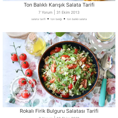
Ton Balıklı Karışık Salata Tarifi
|
7 Yorum
31 Ekim 2013
•
•
salata tarifi
ton balığı
ton balıklı salata
Rokalı Firik Bulguru Salatası Tarifi