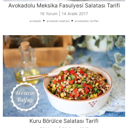
Avokadolu Meksika Fasulyesi Salatası Tarifi
|
16 Yorum
14 Aralık 2017
•
•
avokado
avokado salatası
avokadolu tarifler
Kuru Börülce Salatası Tarifi