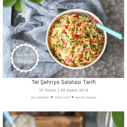
Tel Şehriye Salatası Tarifi
|
10 Yorum
05 Kasım 2014
•
•
gün salataları
salata tarifi
şehriye salatası