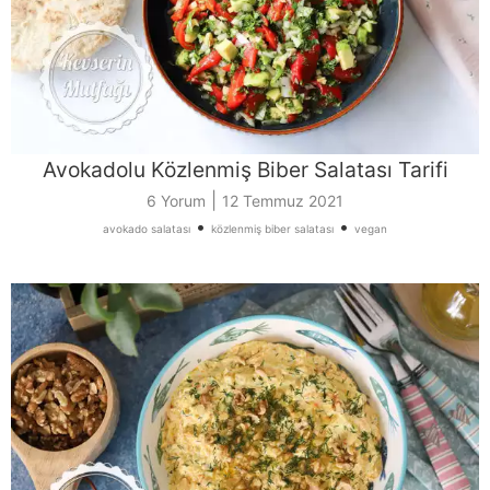
Avokadolu Közlenmiş Biber Salatası Tarifi
|
6 Yorum
12 Temmuz 2021
•
•
avokado salatası
közlenmiş biber salatası
vegan