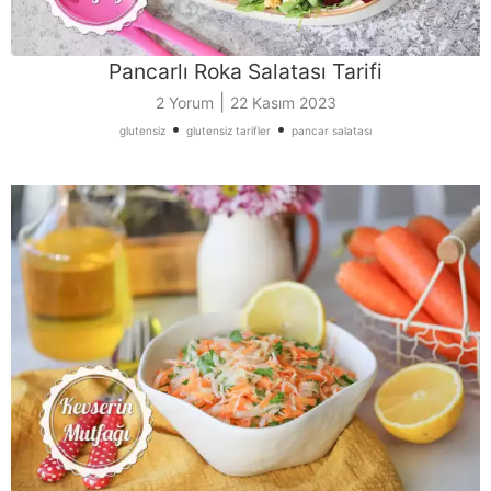
Pancarlı Roka Salatası Tarifi
|
2 Yorum
22 Kasım 2023
•
•
glutensiz
glutensiz tarifler
pancar salatası