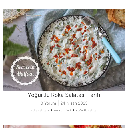
Yoğurtlu Roka Salatası Tarifi
|
0 Yorum
24 Nisan 2023
•
•
roka salatası
roka tarifleri
yoğurtlu salata