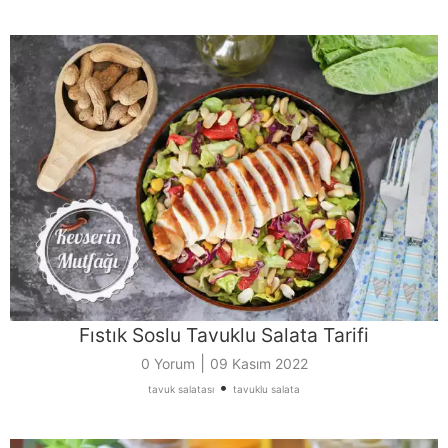
Fıstık Soslu Tavuklu Salata Tarifi
|
0 Yorum
09 Kasım 2022
•
tavuk salatası
tavuklu salata