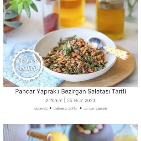
Pancar Yapraklı Bezirgan Salatası Tarifi
|
2 Yorum
25 Ekim 2023
•
•
glutensiz
glutensiz tarifler
pancar yaprağı