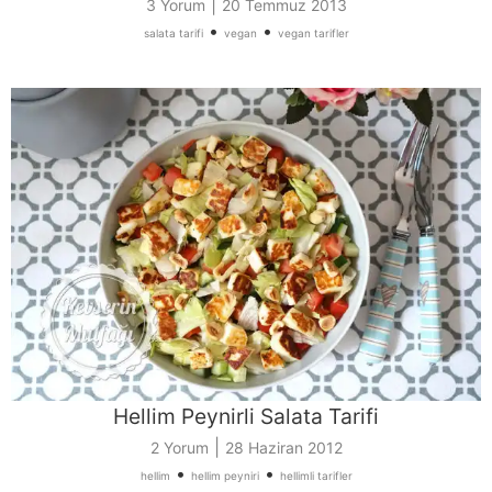
|
3 Yorum
20 Temmuz 2013
•
•
salata tarifi
vegan
vegan tarifler
Hellim Peynirli Salata Tarifi
|
2 Yorum
28 Haziran 2012
•
•
hellim
hellim peyniri
hellimli tarifler