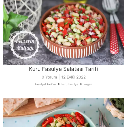
Kuru Fasulye Salatası Tarifi
|
0 Yorum
12 Eylül 2022
•
•
fasulyeli tarifler
kuru fasulye
vegan