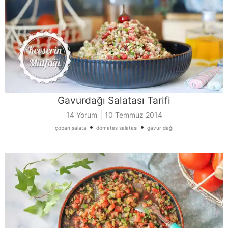
Gavurdağı Salatası Tarifi
|
14 Yorum
10 Temmuz 2014
•
•
çoban salata
domates salatası
gavur dağı