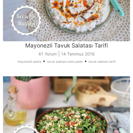
Mayonezli Tavuk Salatası Tarifi
|
61 Yorum
14 Temmuz 2016
•
•
mayonezli salata
tavuk salatası nasıl yapılır
tavuk salatası tarifi