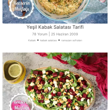
Yeşil Kabak Salatası Tarifi
|
78 Yorum
25 Haziran 2009
•
•
Kabak
kabak salatası
ramazan sofraları