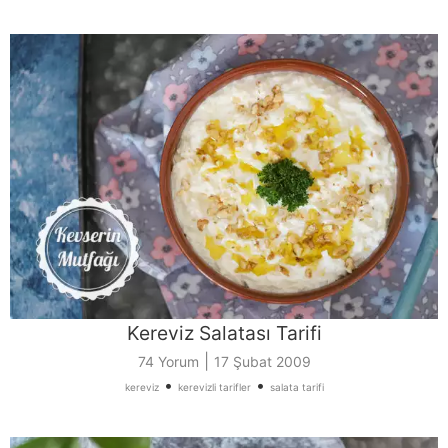
Kereviz Salatası Tarifi
|
74 Yorum
17 Şubat 2009
•
•
kereviz
kerevizli tarifler
salata tarifi