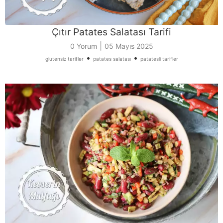
Çıtır Patates Salatası Tarifi
|
0 Yorum
05 Mayıs 2025
•
•
glutensiz tarifler
patates salatası
patatesli tarifler