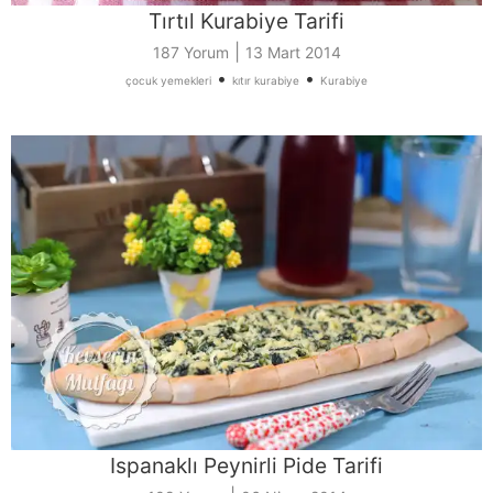
Tırtıl Kurabiye Tarifi
|
187 Yorum
13 Mart 2014
•
•
çocuk yemekleri
kıtır kurabiye
Kurabiye
Ispanaklı Peynirli Pide Tarifi