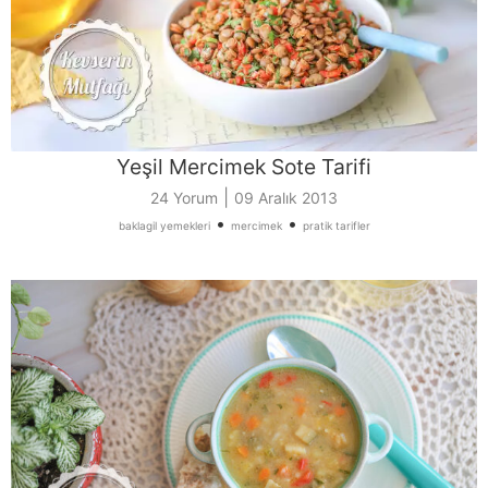
Yeşil Mercimek Sote Tarifi
|
24 Yorum
09 Aralık 2013
•
•
baklagil yemekleri
mercimek
pratik tarifler