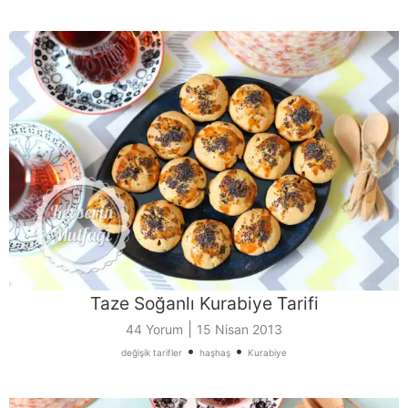
Taze Soğanlı Kurabiye Tarifi
|
44 Yorum
15 Nisan 2013
•
•
değişik tarifler
haşhaş
Kurabiye