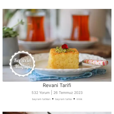
Revani Tarifi
|
532 Yorum
26 Temmuz 2023
•
•
bayram tatlıları
bayram tatlısı
irmik