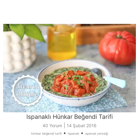
Ispanaklı Hünkar Beğendi Tarifi
|
40 Yorum
14 Şubat 2016
•
•
hünkar beğendi tarifi
Ispanak
ıspanak yemeği