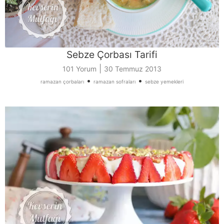
Sebze Çorbası Tarifi
|
101 Yorum
30 Temmuz 2013
•
•
ramazan çorbaları
ramazan sofraları
sebze yemekleri