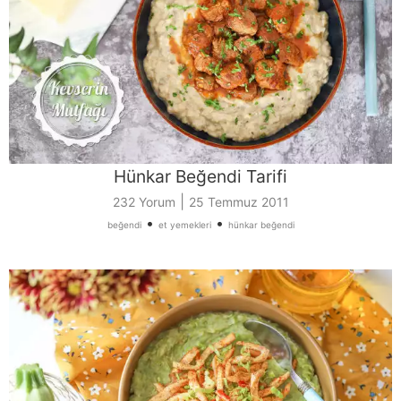
Hünkar Beğendi Tarifi
|
232 Yorum
25 Temmuz 2011
•
•
beğendi
et yemekleri
hünkar beğendi