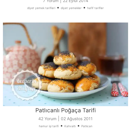
|
7 Yorum
22 Eylül 2014
•
•
diyet yemek tarifleri
diyet yemekler
hafif tarifler
Patlıcanlı Poğaça Tarifi
|
42 Yorum
02 Ağustos 2011
•
•
hamur işi tarifi
Kahvaltı
Patlıcan