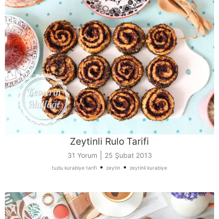
Zeytinli Rulo Tarifi
|
31 Yorum
25 Şubat 2013
•
•
tuzlu kurabiye tarifi
zeytin
zeytinli kurabiye