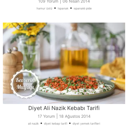
|
109 Yorum
06 Nisan 2014
•
•
hamur üstü
Ispanak
ıspanaklı pide
Diyet Ali Nazik Kebabı Tarifi
|
17 Yorum
18 Ağustos 2014
•
•
ali nazik
diyet kebap tarifi
diyet yemek tarifleri