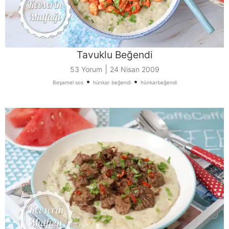
Tavuklu Beğendi
|
53 Yorum
24 Nisan 2009
•
•
Beşamel sos
hünkar beğendi
hünkarbeğendi