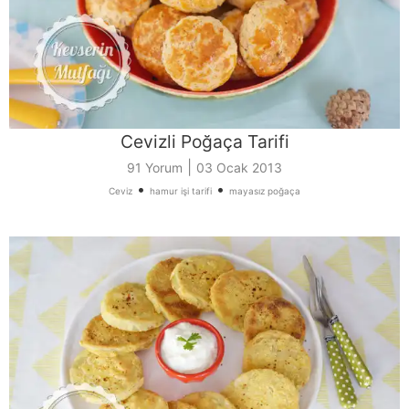
Cevizli Poğaça Tarifi
|
91 Yorum
03 Ocak 2013
•
•
Ceviz
hamur işi tarifi
mayasız poğaça