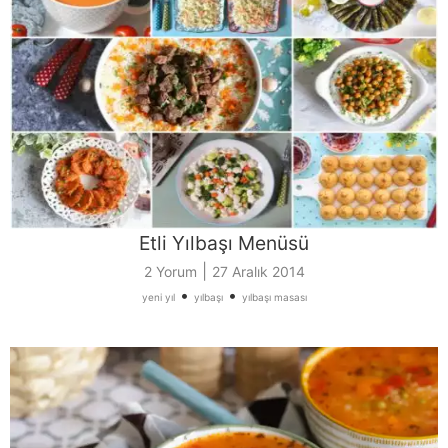
Etli Yılbaşı Menüsü
|
2 Yorum
27 Aralık 2014
•
•
yeni yıl
yılbaşı
yılbaşı masası