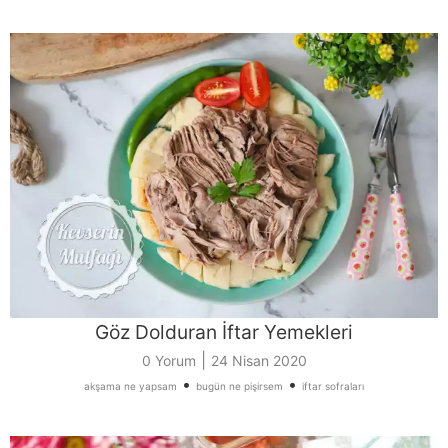
Göz Dolduran İftar Yemekleri
|
0 Yorum
24 Nisan 2020
•
•
akşama ne yapsam
bugün ne pişirsem
iftar sofraları