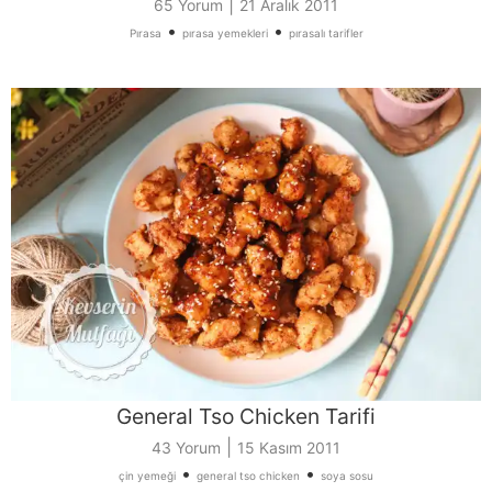
|
65 Yorum
21 Aralık 2011
•
•
Pırasa
pırasa yemekleri
pırasalı tarifler
General Tso Chicken Tarifi
|
43 Yorum
15 Kasım 2011
•
•
çin yemeği
general tso chicken
soya sosu