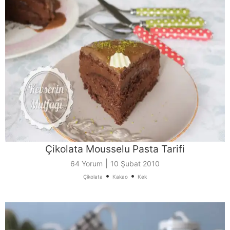
Çikolata Mousselu Pasta Tarifi
|
64 Yorum
10 Şubat 2010
•
•
Çikolata
Kakao
Kek