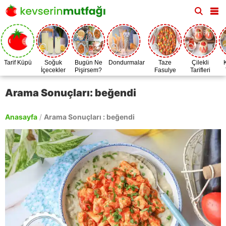
Tarif Küpü
Soğuk
Bugün Ne
Dondurmalar
Taze
Çilekli
İçecekler
Pişirsem?
Fasulye
Tarifleri
Zamanı
Arama Sonuçları: beğendi
Anasayfa
/
Arama Sonuçları : beğendi