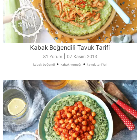
Kabak Beğendili Tavuk Tarifi
|
81 Yorum
07 Kasım 2013
•
•
kabak beğendi
kabak yemeği
tavuk tarifleri