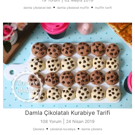
•
•
damla çikolatalı kek
damla çikolatalı muffin
muffin tarifi
Damla Çikolatalı Kurabiye Tarifi
|
108 Yorum
24 Nisan 2019
•
•
Çikolata
çikolatalı kurabiye
damla çikolata