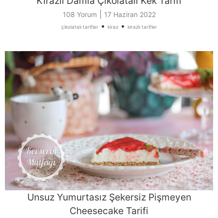
Kirazlı Damla Çikolatalı Kek Tarifi
|
108 Yorum
17 Haziran 2022
•
•
çikolatalı tarifler
kiraz
kirazlı tarifler
Unsuz Yumurtasız Şekersiz Pişmeyen
Cheesecake Tarifi