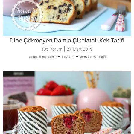
Dibe Çökmeyen Damla Çikolatalı Kek Tarifi
|
105 Yorum
27 Mart 2019
•
•
damla çikolatalı kek
kek tarifi
tereyağlı kek tarifi