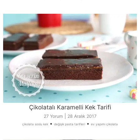
Çikolatalı Karamelli Kek Tarifi
|
27 Yorum
28 Aralık 2017
•
•
çikolata soslu kek
değişik pasta tarifleri
ev yapımı çikolata