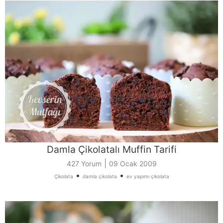
Damla Çikolatalı Muffin Tarifi
|
427 Yorum
09 Ocak 2009
•
•
Çikolata
damla çikolata
ev yapımı çikolata