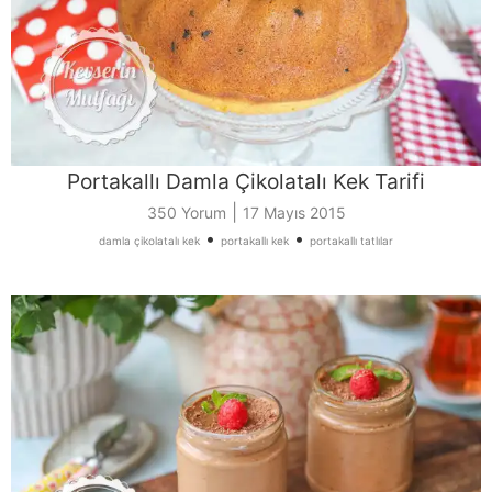
Portakallı Damla Çikolatalı Kek Tarifi
|
350 Yorum
17 Mayıs 2015
•
•
damla çikolatalı kek
portakallı kek
portakallı tatlılar