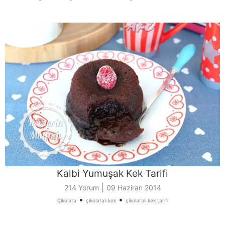
Kalbi Yumuşak Kek Tarifi
|
214 Yorum
09 Haziran 2014
•
•
Çikolata
çikolatalı kek
çikolatalı kek tarifi