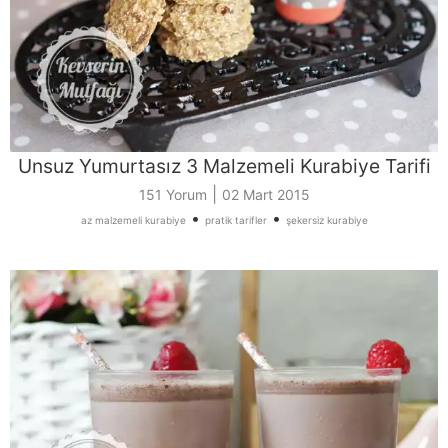
Unsuz Yumurtasız 3 Malzemeli Kurabiye Tarifi
|
151 Yorum
02 Mart 2015
•
•
az malzemeli kurabiye
pratik tarifler
şekersiz kurabiye