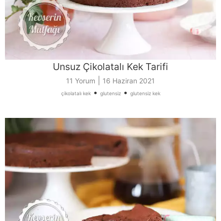
Unsuz Çikolatalı Kek Tarifi
|
11 Yorum
16 Haziran 2021
•
•
çikolatalı kek
glutensiz
glutensiz kek