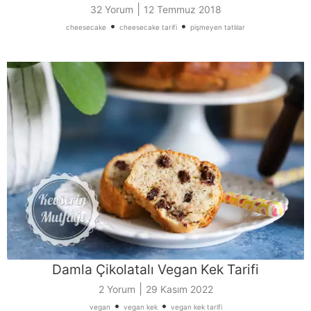
|
32 Yorum
12 Temmuz 2018
•
•
cheesecake
cheesecake tarifi
pişmeyen tatlılar
Damla Çikolatalı Vegan Kek Tarifi
|
2 Yorum
29 Kasım 2022
•
•
vegan
vegan kek
vegan kek tarifi