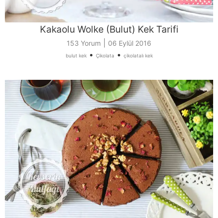
Kakaolu Wolke (Bulut) Kek Tarifi
|
153 Yorum
06 Eylül 2016
•
•
bulut kek
Çikolata
çikolatalı kek