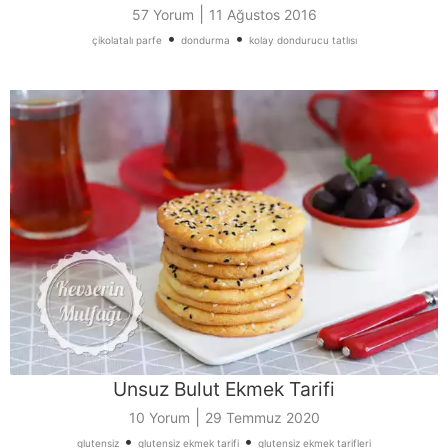
|
57 Yorum
11 Ağustos 2016
•
•
çikolatalı parfe
dondurma
kolay dondurucu tatlısı
Unsuz Bulut Ekmek Tarifi
|
10 Yorum
29 Temmuz 2020
•
•
glutensiz
glutensiz ekmek tarifi
glutensiz ekmek tarifleri