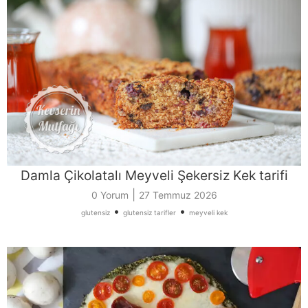
Damla Çikolatalı Meyveli Şekersiz Kek tarifi
|
0 Yorum
27 Temmuz 2026
•
•
glutensiz
glutensiz tarifler
meyveli kek