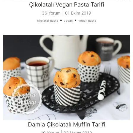
Çikolatalı Vegan Pasta Tarifi
|
36 Yorum
01 Ekim 2019
•
•
çikolatalı pasta
vegan
vegan pasta
Damla Çikolatalı Muffin Tarifi
|
19 Yorum
02 Mayıs 2019