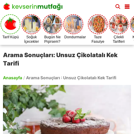
Tarif Küpü
Soğuk
Bugün Ne
Dondurmalar
Taze
Çilekli
İçecekler
Pişirsem?
Fasulye
Tarifleri
Zamanı
Arama Sonuçları: Unsuz Çikolatalı Kek
Tarifi
Anasayfa
/
Arama Sonuçları : Unsuz Çikolatalı Kek Tarifi