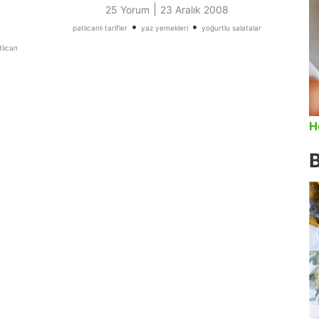
|
25 Yorum
23 Aralık 2008
•
•
patlıcanlı tarifler
yaz yemekleri
yoğurtlu salatalar
tlıcan
H