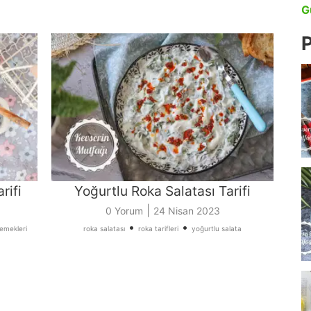
G
P
rifi
Yoğurtlu Roka Salatası Tarifi
|
0 Yorum
24 Nisan 2023
•
•
emekleri
roka salatası
roka tarifleri
yoğurtlu salata