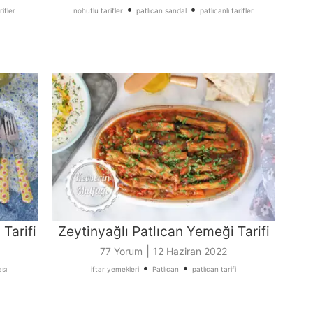
•
•
rifler
nohutlu tarifler
patlıcan sandal
patlıcanlı tarifler
Tarifi
Zeytinyağlı Patlıcan Yemeği Tarifi
|
77 Yorum
12 Haziran 2022
•
•
sı
iftar yemekleri
Patlıcan
patlıcan tarifi