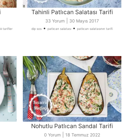
i
Tahinli Patlıcan Salatası Tarifi
|
33 Yorum
30 Mayıs 2017
•
•
ı tarifler
dip sos
patlıcan salatası
patlıcan salatasının tarifi
Nohutlu Patlıcan Sandal Tarifi
|
0 Yorum
18 Temmuz 2022