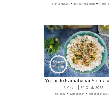
•
•
iftar yemekleri
patlıcan yemekleri
pratik ta
Yoğurtlu Karnabahar Salatası 
|
6 Yorum
30 Ocak 2022
•
•
glutensiz
Karnabahar
karnabahar salata