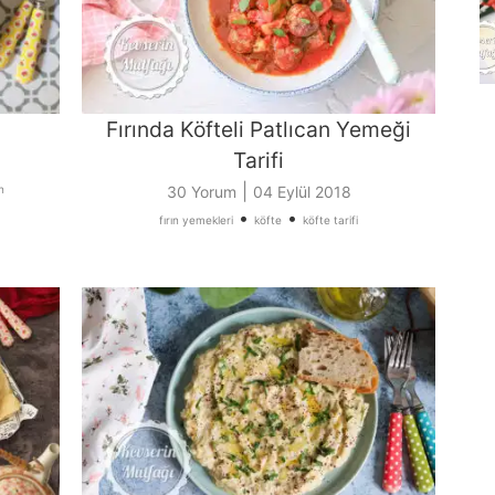
Fırında Köfteli Patlıcan Yemeği
Tarifi
|
n
30 Yorum
04 Eylül 2018
•
•
fırın yemekleri
köfte
köfte tarifi