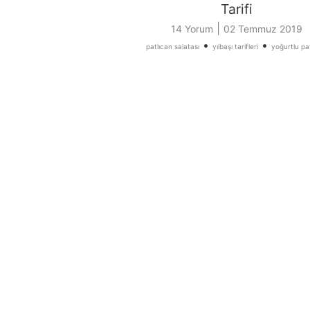
Tarifi
|
14 Yorum
02 Temmuz 2019
•
•
patlıcan salatası
yılbaşı tarifleri
yoğurtlu pa