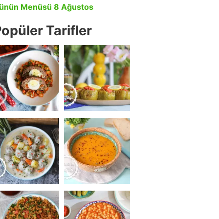
ünün Menüsü 8 Ağustos
opüler Tarifler