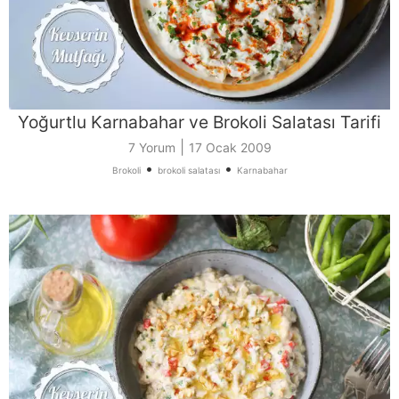
Yoğurtlu Karnabahar ve Brokoli Salatası Tarifi
|
7 Yorum
17 Ocak 2009
•
•
Brokoli
brokoli salatası
Karnabahar