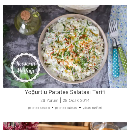
Yoğurtlu Patates Salatası Tarifi
|
26 Yorum
28 Ocak 2014
•
•
patates pastası
patates salatası
yılbaşı tarifleri