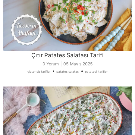
Çıtır Patates Salatası Tarifi
|
0 Yorum
05 Mayıs 2025
•
•
glutensiz tarifler
patates salatası
patatesli tarifler