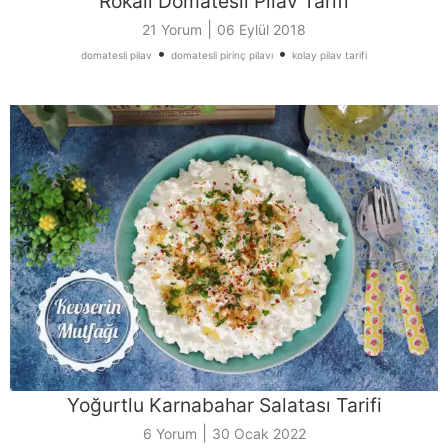
Rokalı Domatesli Pilav Tarifi
|
21 Yorum
06 Eylül 2018
•
•
domatesli pilav
domatesli pirinç pilavı
kolay pilav tarifi
Yoğurtlu Karnabahar Salatası Tarifi
|
6 Yorum
30 Ocak 2022