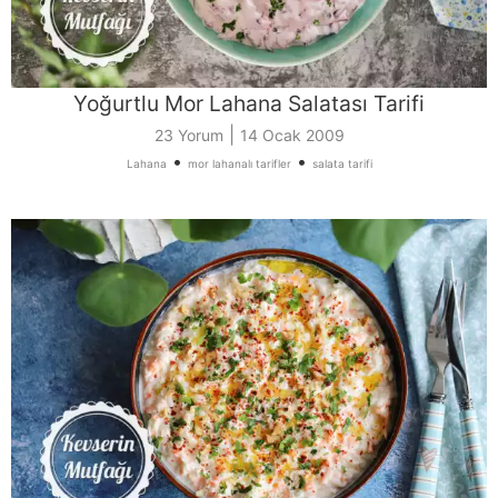
Yoğurtlu Mor Lahana Salatası Tarifi
|
23 Yorum
14 Ocak 2009
•
•
Lahana
mor lahanalı tarifler
salata tarifi