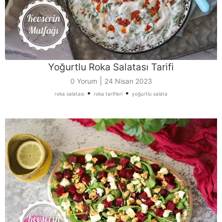
Yoğurtlu Roka Salatası Tarifi
|
0 Yorum
24 Nisan 2023
•
•
roka salatası
roka tarifleri
yoğurtlu salata