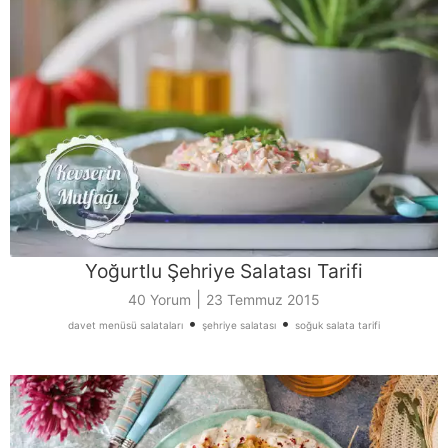
Yoğurtlu Şehriye Salatası Tarifi
|
40 Yorum
23 Temmuz 2015
•
•
davet menüsü salataları
şehriye salatası
soğuk salata tarifi