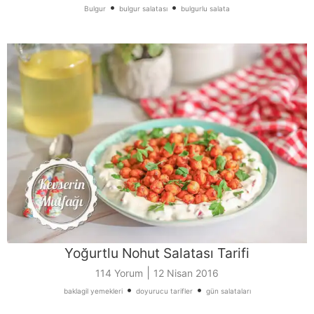
•
•
Bulgur
bulgur salatası
bulgurlu salata
Yoğurtlu Nohut Salatası Tarifi
|
114 Yorum
12 Nisan 2016
•
•
baklagil yemekleri
doyurucu tarifler
gün salataları