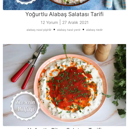
Yoğurtlu Alabaş Salatası Tarifi
|
12 Yorum
27 Aralık 2021
•
•
alabaş nasıl pişirilir
alabaş nasıl yenir
alabaş nedir