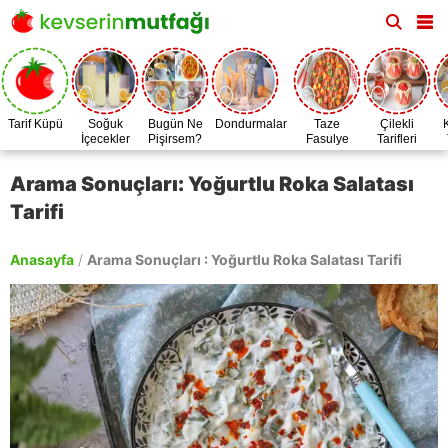
Tarif Küpü
Soğuk
Bugün Ne
Dondurmalar
Taze
Çilekli
İçecekler
Pişirsem?
Fasulye
Tarifleri
Zamanı
Arama Sonuçları: Yoğurtlu Roka Salatası
Tarifi
Anasayfa
/
Arama Sonuçları : Yoğurtlu Roka Salatası Tarifi