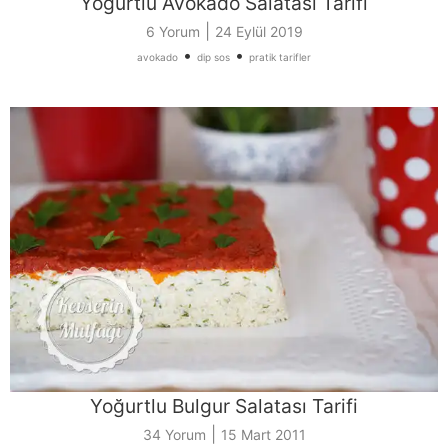
Yoğurtlu Avokado Salatası Tarifi
|
6 Yorum
24 Eylül 2019
•
•
avokado
dip sos
pratik tarifler
Yoğurtlu Bulgur Salatası Tarifi
|
34 Yorum
15 Mart 2011