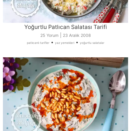
Yoğurtlu Patlıcan Salatası Tarifi
|
25 Yorum
23 Aralık 2008
•
•
patlıcanlı tarifler
yaz yemekleri
yoğurtlu salatalar