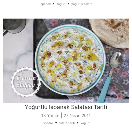
•
•
Ispanak
Yoğurt
yoğurtlu salata
Yoğurtlu Ispanak Salatası Tarifi
|
18 Yorum
27 Nisan 2011
•
•
Ispanak
salata tarifi
Yoğurt