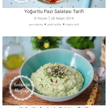
Yoğurtlu Pazı Salatası Tarifi
|
9 Yorum
28 Nisan 2014
•
•
pazı salatası
pazılı tarifler
salata tarifi