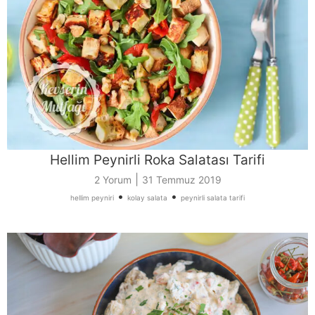
Hellim Peynirli Roka Salatası Tarifi
|
2 Yorum
31 Temmuz 2019
•
•
hellim peyniri
kolay salata
peynirli salata tarifi