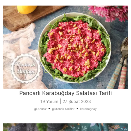
Pancarlı Karabuğday Salatası Tarifi
|
19 Yorum
27 Şubat 2023
•
•
glutensiz
glutensiz tarifler
karabuğday