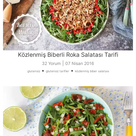
Közlenmiş Biberli Roka Salatası Tarifi
|
32 Yorum
07 Nisan 2016
•
•
glutensiz
glutensiz tarifler
közlenmiş biber salatası