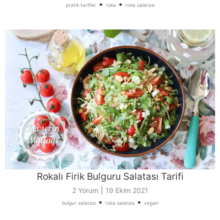
•
•
pratik tarifler
roka
roka salatası
Rokalı Firik Bulguru Salatası Tarifi
|
2 Yorum
19 Ekim 2021
•
•
bulgur salatası
roka salatası
vegan