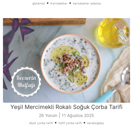
•
•
glutensiz
Karnabahar
karnabahar salatası
Yeşil Mercimekli Rokalı Soğuk Çorba Tarifi
|
26 Yorum
11 Ağustos 2025
•
•
diyet çorba tarifi
hafif çorba tarifi
karabuğday