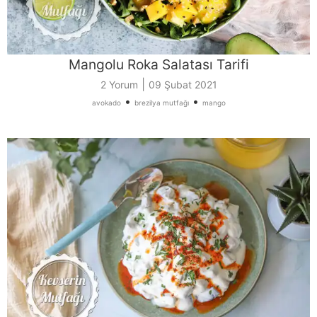
Mangolu Roka Salatası Tarifi
|
2 Yorum
09 Şubat 2021
•
•
avokado
brezilya mutfağı
mango