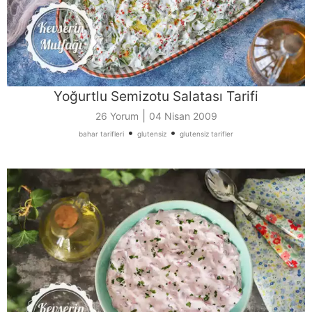
Yoğurtlu Semizotu Salatası Tarifi
|
26 Yorum
04 Nisan 2009
•
•
bahar tarifleri
glutensiz
glutensiz tarifler