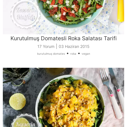
Kurutulmuş Domatesli Roka Salatası Tarifi
|
17 Yorum
03 Haziran 2015
•
•
kurutulmuş domates
roka
vegan