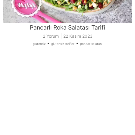
Pancarlı Roka Salatası Tarifi
|
2 Yorum
22 Kasım 2023
•
•
glutensiz
glutensiz tarifler
pancar salatası